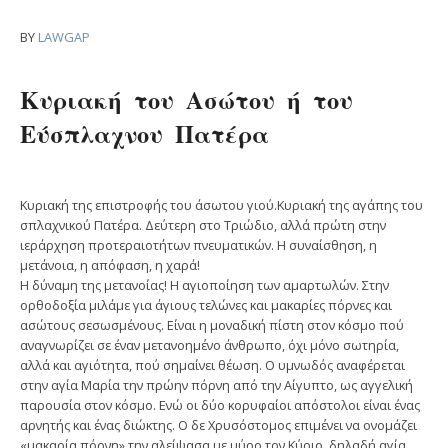
BY
LAWGAP
Κυριακή του Ασώτου ή του
Εύσπλαχνου Πατέρα
Κυριακή της επιστροφής του άσωτου γιού.Κυριακή της αγάπης του
σπλαχνικού Πατέρα. Δεύτερη στο Τριώδιο, αλλά πρώτη στην
ιεράρχηση προτεραιοτήτων πνευματικών. Η συναίσθηση, η
μετάνοια, η απόφαση, η χαρά!
Η δύναμη της μετανοίας! Η αγιοποίηση των αμαρτωλών. Στην
ορθοδοξία μιλάμε για άγιους τελώνες και μακαρίες πόρνες και
ασώτους σεσωσμένους. Είναι η μοναδική πίστη στον κόσμο πού
αναγνωρίζει σε έναν μετανοημένο άνθρωπο, όχι μόνο σωτηρία,
αλλά και αγιότητα, πού σημαίνει θέωση. Ο υμνωδός αναφέρεται
στην αγία Μαρία την πρώην πόρνη από την Αίγυπτο, ως αγγελική
παρουσία στον κόσμο. Ενώ οι δύο κορυφαίοι απόστολοι είναι ένας
αρνητής και ένας διώκτης. Ο δε Χρυσόστομος επιμένει να ονομάζει
«μακαρία πόρνη» την αλείψασα με μύρο τον Κύριο, δηλαδή αγία,