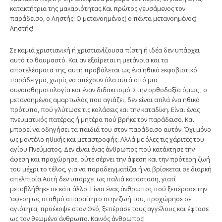
κατακτήτρια της μακαριότητας.Kαι πρώτος γευσάμενος τον
παράδεισο, ο Ληστής! Ο μετανοημένος( ο πάντα μετανοημένος)
Ληστής!
Σε καμιά χριστιανική ή χριστιανίζουσα πίστη ή ιδέα δεν υπάρχει
αυτό το θαυμαστό. Και αν εξαίρεται η μετάνοια και τα
αποτελέσματα της, αυτή προβάλεται ως ένα ηθικό εκφοβιστικό
παράδειγμα, χωρίς να απέχουν όλα αυτά από μια
συναισθηματολογία και έναν διδακτισμό. Στην ορθοδοξία όμως , ο
μετανοημένος αμαρτωλός που αγιάζει, δεν είναι απλά ένα ηθικό
πρότυπο, πού γλύτωσε τις κολάσεις και την καταδίκη. Είναι ένας
πνευματικός πατέρας ή μητέρα πού βρήκε τον παράδεισο. Και
μπορεί να οδηγήσει τα παιδιά του στον παράδεισο αυτόν. Όχι μόνο
ως μοντέλο ηθικής και μεταστροφής. Αλλά με όλες τις χάριτες του
αγίου Πνεύματος. Δεν είναι ένας άνθρωπος πού κατάκτησε την
άφεση και προχώρησε, ούτε σέρνει την άφεση και την πρότερη ζωή
του μέχρι το τέλος, για να παραδειγματίζει ή να βρίσκεται σε διαρκή
απελπισία.Αυτή δεν υπάρχει ως παλιά κατάσταση, γιατί
μεταβλήθηκε σε κάτι άλλο. Είναι ένας άνθρωπος πού ξεπέρασε την
‘αφεση ως σταθμό απαραίτητο στην ζωή του, προχώρησε σε
αγιότητα, προέκοψε στον Θεό, ξεπέρασε τους αγγέλους και έφτασε
ως τον θεωμένο άνθρωπο. Καινός άνθρωπος!