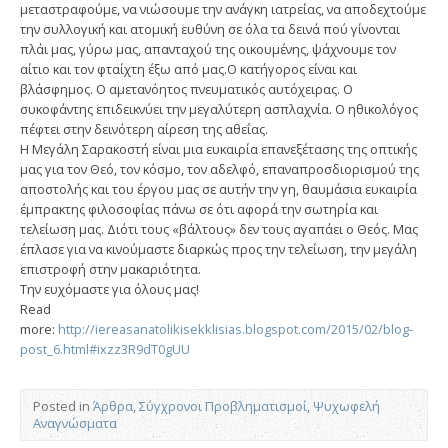
μεταστραφούμε, να νιώσουμε την ανάγκη ιατρείας, να αποδεχτούμε
την συλλογική και ατομική ευθύνη σε όλα τα δεινά πού γίνονται
πλάι μας, γύρω μας, απανταχού της οικουμένης, ψάχνουμε τον
αίτιο και τον φταίχτη έξω από μας.Ο κατήγορος είναι και
βλάσφημος. Ο αμετανόητος πνευματικός αυτόχειρας. Ο
συκοφάντης επιδεικνύει την μεγαλύτερη ασπλαχνία. Ο ηθικολόγος
πέφτει στην δεινότερη αίρεση της αθεΐας.
Η Μεγάλη Σαρακοστή είναι μια ευκαιρία επανεξέτασης της οπτικής
μας για τον Θεό, τον κόσμο, τον αδελφό, επαναπροσδιορισμού της
αποστολής και του έργου μας σε αυτήν την γη, θαυμάσια ευκαιρία
έμπρακτης φιλοσοφίας πάνω σε ότι αφορά την σωτηρία και
τελείωση μας. Διότι τους «βάλτους» δεν τους αγαπάει ο Θεός. Μας
έπλασε για να κινούμαστε διαρκώς προς την τελείωση, την μεγάλη
επιστροφή στην μακαριότητα.
Την ευχόμαστε για όλους μας!
Read
more:
http://iereasanatolikisekklisias.blogspot.com/2015/02/blog-
post_6.html#ixzz3R9dT0gUU
Posted in
Άρθρα
,
Σύγχρονοι Προβληματισμοί
,
Ψυχωφελή
Αναγνώσματα