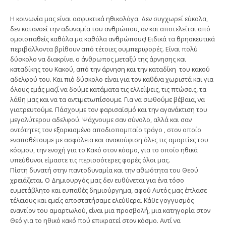
Η κοινωνία μας είναι ασφυκτικά ηθικολόγα. Δεν συγχωρεί εύκολα,
δεν κατανοεί την αδυναμία του ανθρώπου, αν και αποτελείται από
ομοιοπαθείς καθ΄ολα μα καθ΄ολα ανθρώπους! Ειδικά τα θρησκευτικά
περιβάλλοντα βρίθουν από τέτοιες συμπεριφορές. Είναι πολύ
δύσκολο να διακρίνει ο άνθρωπος μεταξύ της άρνησης και
καταδίκης του Κακού, από την άρνηση και την καταδίκη του κακού
αδελφού του. Και πιό δύσκολο είναι για τον καθένα χωριστά και για
όλους εμάς μαζί να δούμε κατάματα τις ελλείψεις, τις πτώσεις, τα
λάθη μας και να τα αντιμετωπίσουμε. Για να σωθούμε βέβαια, να
γιατρευτούμε. Πάσχουμε τον φαρισαϊσμό και την αγανάκτιση του
μεγαλύτερου αδελφού. Ψάχνουμε σαν σύνολο, αλλά και σαν
οντότητες τον εξορκισμένο αποδιοπομπαίο τράγο , στον οποίο
εναποθέτουμε με ασφάλεια και ανακούφιση όλες τις αμαρτίες του
κόσμου, την ενοχή για το Κακό στον κόσμο, για το οποίο ηθικά
υπεύθυνοι είμαστε τις περισσότερες φορές όλοι μας.
Πίστη δυνατή στην παντοδυναμία και την αθωότητα του Θεού
χρειάζεται. Ο Δημιουργός μας δεν ευθύνεται για ένα τόσο
ευμετάβλητο και ευπαθές δημιούργημα, αφού Αυτός μας έπλασε
τέλειους και εμείς αποστατήσαμε ελεύθερα. Κάθε γογγυσμός
εναντίον του αμαρτωλού, είναι μια προσβολή, μια κατηγορία στον
Θεό για το ηθικό κακό πού επικρατεί στον κόσμο. Αντί να