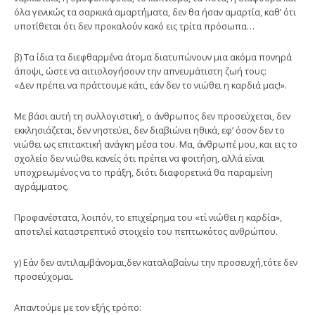
όλα γενικώς τα σαρκικά αμαρτήματα, δεν θα ήσαν αμαρτία, καθ’ ότι
υποτίθεται ότι δεν προκαλούν κακό εις τρίτα πρόσωπα…
β) Τα ίδια τα διεφθαρμένα άτομα διατυπώνουν μια ακόμα πονηρά
άποψι, ώστε να αιτιολογήσουν την απνευμάτιστη ζωή τους:
«Δεν πρέπει να πράττουμε κάτι, εάν δεν το νιώθει η καρδιά μας!».
Με βάσι αυτή τη συλλογιστική, ο άνθρωπος δεν προσεύχεται, δεν
εκκλησιάζεται, δεν νηστεύει, δεν διαβιώνει ηθικά, εφ’ όσον δεν το
νιώθει ως επιτακτική ανάγκη μέσα του. Μα, άνθρωπέ μου, και εις το
σχολείο δεν νιώθει κανείς ότι πρέπει να φοιτήση, αλλά είναι
υποχρεωμένος να το πράξη, διότι διαφορετικά θα παραμείνη
αγράμματος.
Προφανέστατα, λοιπόν, το επιχείρημα του «τί νιώθει η καρδία»,
αποτελεί καταστρεπτικό στοιχείο του πεπτωκότος ανθρώπου.
γ) Εάν δεν αντιλαμβάνομαι,δεν καταλαβαίνω την προσευχή,τότε δεν
προσεύχομαι.
Απαντούμε με τον εξής τρόπο: