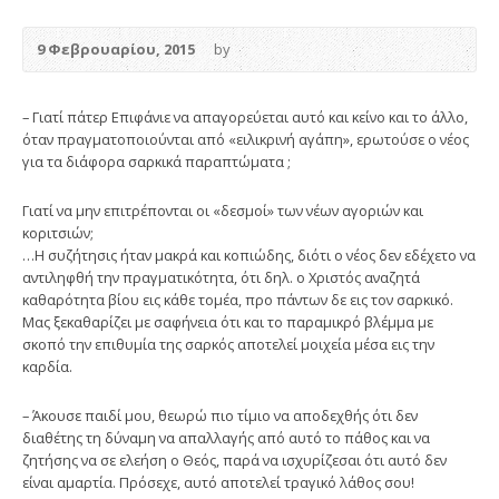
9 Φεβρουαρίου, 2015
by
– Γιατί πάτερ Επιφάνιε να απαγορεύεται αυτό και κείνο και το άλλο,
όταν πραγματοποιούνται από «ειλικρινή αγάπη», ερωτούσε ο νέος
για τα διάφορα σαρκικά παραπτώματα ;
Γιατί να μην επιτρέπονται οι «δεσμοί» των νέων αγοριών και
κοριτσιών;
…Η συζήτησις ήταν μακρά και κοπιώδης, διότι ο νέος δεν εδέχετο να
αντιληφθή την πραγματικότητα, ότι δηλ. ο Χριστός αναζητά
καθαρότητα βίου εις κάθε τομέα, προ πάντων δε εις τον σαρκικό.
Μας ξεκαθαρίζει με σαφήνεια ότι και το παραμικρό βλέμμα με
σκοπό την επιθυμία της σαρκός αποτελεί μοιχεία μέσα εις την
καρδία.
– Άκουσε παιδί μου, θεωρώ πιο τίμιο να αποδεχθής ότι δεν
διαθέτης τη δύναμη να απαλλαγής από αυτό το πάθος και να
ζητήσης να σε ελεήση ο Θεός, παρά να ισχυρίζεσαι ότι αυτό δεν
είναι αμαρτία. Πρόσεχε, αυτό αποτελεί τραγικό λάθος σου!