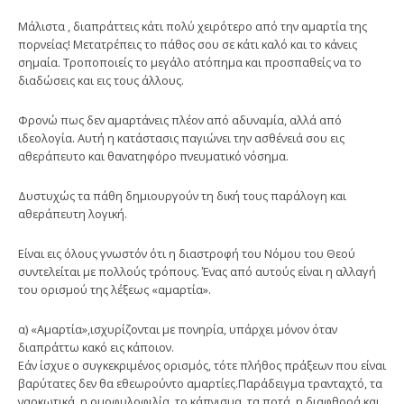
Μάλιστα , διαπράττεις κάτι πολύ χειρότερο από την αμαρτία της
πορνείας! Μετατρέπεις το πάθος σου σε κάτι καλό και το κάνεις
σημαία. Τροποποιείς το μεγάλο ατόπημα και προσπαθείς να το
διαδώσεις και εις τους άλλους.
Φρονώ πως δεν αμαρτάνεις πλέον από αδυναμία, αλλά από
ιδεολογία. Αυτή η κατάστασις παγιώνει την ασθένειά σου εις
αθεράπευτο και θανατηφόρο πνευματικό νόσημα.
Δυστυχώς τα πάθη δημιουργούν τη δική τους παράλογη και
αθεράπευτη λογική.
Είναι εις όλους γνωστόν ότι η διαστροφή του Νόμου του Θεού
συντελείται με πολλούς τρόπους. Ένας από αυτούς είναι η αλλαγή
του ορισμού της λέξεως «αμαρτία».
α) «Αμαρτία»,ισχυρίζονται με πονηρία, υπάρχει μόνον όταν
διαπράττω κακό εις κάποιον.
Εάν ίσχυε ο συγκεκριμένος ορισμός, τότε πλήθος πράξεων που είναι
βαρύτατες δεν θα εθεωρούντο αμαρτίες.Παράδειγμα τρανταχτό, τα
ναρκωτικά, η ομοφυλοφιλία, το κάπνισμα, τα ποτά, η διαφθορά και