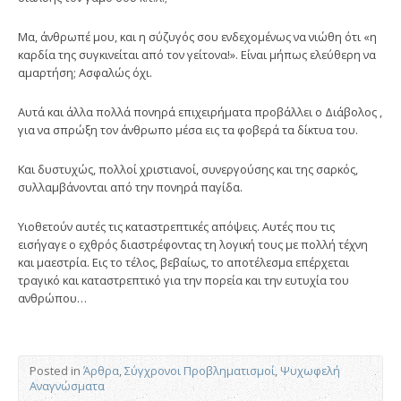
Μα, άνθρωπέ μου, και η σύζυγός σου ενδεχομένως να νιώθη ότι «η
καρδία της συγκινείται από τον γείτονα!». Είναι μήπως ελεύθερη να
αμαρτήση; Ασφαλώς όχι.
Αυτά και άλλα πολλά πονηρά επιχειρήματα προβάλλει ο Διάβολος ,
για να σπρώξη τον άνθρωπο μέσα εις τα φοβερά τα δίκτυα του.
Και δυστυχώς, πολλοί χριστιανοί, συνεργούσης και της σαρκός,
συλλαμβάνονται από την πονηρά παγίδα.
Υιοθετούν αυτές τις καταστρεπτικές απόψεις. Αυτές που τις
εισήγαγε ο εχθρός διαστρέφοντας τη λογική τους με πολλή τέχνη
και μαεστρία. Εις το τέλος, βεβαίως, το αποτέλεσμα επέρχεται
τραγικό και καταστρεπτικό για την πορεία και την ευτυχία του
ανθρώπου…
Posted in
Άρθρα
,
Σύγχρονοι Προβληματισμοί
,
Ψυχωφελή
Αναγνώσματα