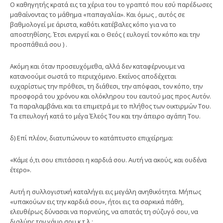
Ο καθηγητής κρατά εις τα χέρια του το γραπτό που εσύ παρέδωσες
μαθαίνοντας το μάθημα «παπαγαλία». Και όμως , αυτός σε
βαθμολογεί με άριστα, καθότι κατέβαλες κόπο για να το
αποστηθίσης. Έτσι ενεργεί και ο Θεός ( ευλογεί τον κόπο και την
προσπάθειά σου ) .
Ακόμη και όταν προσευχόμεθα, αλλά δεν καταφέρνουμε να
κατανοούμε σωστά το περιεχόμενο. Εκείνος αποδέχεται
ευχαρίστως την πρόθεσι, τη διάθεσι, την απόφασι, τον κόπο, την
προσφορά του χρόνου και ολόκληρου του εαυτού μας προς Αυτόν.
Τα παραλαμβάνει και τα επιμετρά με το πλήθος των οικτιρμών Του.
Τα επευλογή κατά το μέγα Έλεός Του και την άπειρο αγάπη Του.
δ) Επί πλέον, διατυπώνουν το κατάπτυστο επιχείρημα:
«Κάμε ό,τι σου επιτάσσει η καρδιά σου. Αυτή να ακούς, και ουδένα
έτερο».
Αυτή η συλλογιστική καταλήγει εις μεγάλη ανηθικότητα. Μήπως
«υπακούων εις την καρδιά σου», ήτοι εις τα σαρκικά πάθη,
ελευθέρως δύνασαι να πορνεύης, να απατάς τη σύζυγό σου, να
διαλύης τον γάμο σου κ.τ.λ.;