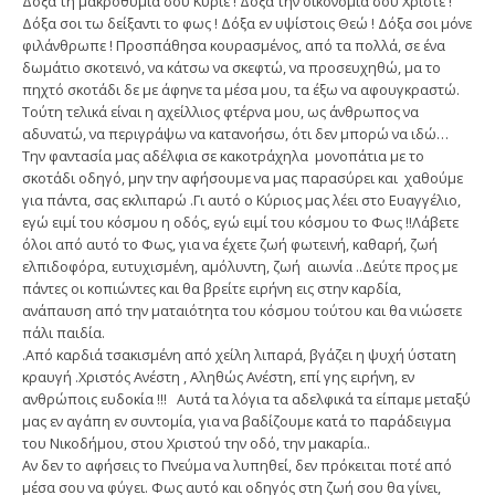
Δόξα τη μακροθυμία σου Κύριε ! Δόξα την οικονομία σου Χριστέ !
Δόξα σοι τω δείξαντι το φως ! Δόξα εν υψίστοις Θεώ ! Δόξα σοι μόνε
φιλάνθρωπε ! Προσπάθησα κουρασμένος, από τα πολλά, σε ένα
δωμάτιο σκοτεινό, να κάτσω να σκεφτώ, να προσευχηθώ, μα το
πηχτό σκοτάδι δε με άφηνε τα μέσα μου, τα έξω να αφουγκραστώ.
Τούτη τελικά είναι η αχείλλιος φτέρνα μου, ως άνθρωπος να
αδυνατώ, να περιγράψω να κατανοήσω, ότι δεν μπορώ να ιδώ…
Την φαντασία μας αδέλφια σε κακοτράχηλα μονοπάτια με το
σκοτάδι οδηγό, μην την αφήσουμε να μας παρασύρει και χαθούμε
για πάντα, σας εκλιπαρώ .Γι αυτό ο Κύριος μας λέει στο Ευαγγέλιο,
εγώ ειμί του κόσμου η οδός, εγώ ειμί του κόσμου το Φως !!Λάβετε
όλοι από αυτό το Φως, για να έχετε ζωή φωτεινή, καθαρή, ζωή
ελπιδοφόρα, ευτυχισμένη, αμόλυντη, ζωή αιωνία ..Δεύτε προς με
πάντες οι κοπιώντες και θα βρείτε ειρήνη εις στην καρδία,
ανάπαυση από την ματαιότητα του κόσμου τούτου και θα νιώσετε
πάλι παιδία.
.Από καρδιά τσακισμένη από χείλη λιπαρά, βγάζει η ψυχή ύστατη
κραυγή .Χριστός Ανέστη , Αληθώς Ανέστη, επί γης ειρήνη, εν
ανθρώποις ευδοκία !!! Αυτά τα λόγια τα αδελφικά τα είπαμε μεταξύ
μας εν αγάπη εν συντομία, για να βαδίζουμε κατά το παράδειγμα
του Νικοδήμου, στου Χριστού την οδό, την μακαρία..
Αν δεν το αφήσεις το Πνεύμα να λυπηθεί, δεν πρόκειται ποτέ από
μέσα σου να φύγει. Φως αυτό και οδηγός στη ζωή σου θα γίνει,