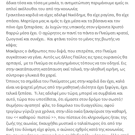
άδικα τόσα και τόσα με μανία, τι αντιμετώπιση περιμένουμε εμείς οι
απλοί ακόλουθοι του από την κοινωνία;
Γρανιτένια καρδιά να είχες αδελφέ Νικόδημε, θα είχε ραγίσει, θα είχε
σπάσει. Μαρτύρα μας κι εμάς τι έχει μέσα και τα βάσανα και τον
πόνο έχει ξεπεράσει; Δι΄ ευχών της υπακοής στον γέροντα Χριστό
θαρρώ μέσα έχει. O αχώρητος εν παντί τα πάντα εν Πνεύματι κρατεί,
ζωογονεί και συνέχει.. Και φτάνει τούτο το μένος της βιωτής να
κάψει;
Mακάριος ο άνθρωπος που διψά, που επιτρέπει, στο Πνεύμα
συγκάτοικο να γένει. Αυτός ως άλλος Παύλος εις τρεις ουρανούς θα
αρπαγεί, με το Πνεύμα σε ευλογημένους τόπους να τον οδηγεί. Εις
στην ακατάπαυστη κατάπαυση εκεί τελικά, την αληθινή ειρήνη, ως
σύντροφο γλυκειά θα χαρεί.
Όποιος τα σημάδια του Πνεύματος μες στην καρδιά δεν έχει, καλά
είναι να ψαχτεί μήπως από την μαθητική ιδιότητα έχει ξεφύγει, έχει
τελικά ξεπέσει. Τι λες αδελφέ μου τώρα, μπορεί να συμβαίνει και
αυτό, τώρα που υποτίθεται, ότι είμαστε στον δρόμο τον σωστό;!
Θυμήσου αγαπητέ φίλε, το δαιμόνιο του Ευαγγελίου, αφού
τριγύρω γύριζε για χρόνια, στην ιδία οικία ξαναγύρισε την καθαρή,
του << καθαρού πιστού >>, που πίστευε ότι κληρονόμος ήταν, της
ζωής της αιωνίας. Εκαυχήθει μυστικά ο ταλαίπωρος ότι από την
δική του δύναμη είχε φύγει, ο αιώνιος εχθρός κατά της κοινωνίας.