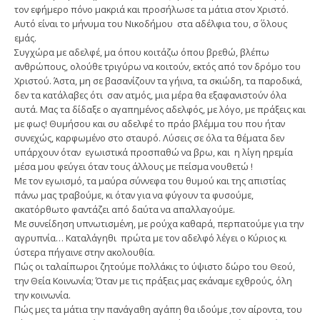
τον εφήμερο πόνο μακριά και προσήλωσε τα μάτια στον Χριστό.
Αυτό είναι το μήνυμα του Νικοδήμου στα αδέλφια του, σ΄ όλους
εμάς.
Συγχώρα με αδελφέ, μα όπου κοιτάζω όπου βρεθώ, βλέπω
ανθρώπους, ολούθε τριγύρω να κοιτούν, εκτός από τον δρόμο του
Χριστού. Άστα, μη σε βασανίζουν τα γήινα, τα σκιώδη, τα παροδικά,
δεν τα κατάλαβες ότι σαν ατμός, μια μέρα θα εξαφανιστούν όλα
αυτά. Μας τα δίδαξε ο αγαπημένος αδελφός, με λόγο, με πράξεις και
με φως! Θυμήσου και συ αδελφέ το πράο βλέμμα του που ήταν
συνεχώς, καρφωμένο στο σταυρό. Λύσεις σε όλα τα θέματα δεν
υπάρχουν όταν εγωιστικά προσπαθώ να βρω, και η λίγη ηρεμία
μέσα μου φεύγει όταν τους άλλους με πείσμα νουθετώ !
Με τον εγωισμό, τα μαύρα σύννεφα του θυμού και της απιστίας
πάνω μας τραβούμε, κι όταν για να φύγουν τα φυσούμε,
ακατόρθωτο φαντάζει από δαύτα να απαλλαγούμε.
Με συνείδηση υπνωτισμένη, με ρούχα καθαρά, περπατούμε για την
αγρυπνία… Καταλάγηθι πρώτα με τον αδελφό λέγει ο Κύριος κι
ύστερα πήγαινε στην ακολουθία.
Πώς οι ταλαίπωροι ζητούμε πολλάκις το ύψιστο δώρο του Θεού,
την Θεία Κοινωνία; Όταν με τις πράξεις μας εκάναμε εχθρούς, όλη
την κοινωνία.
Πώς μες τα μάτια την πανάγαθη αγάπη θα ιδούμε ,τον αίροντα, του