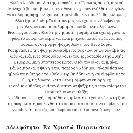
Αλλά ο Νικόδημος διά της υπακοής του Γέροντος αυτού, πιστού
Μοναχού βιώσας βίον εις τον αθάνατον χώρον ανήλθε των αγίων.
Αν ο αδάμας αφ΄ημών εξαίφνης ηφανίσθη, δεν απωλέσθη ουδαμώς,
αλλά εξησφαλίσθη. Το άστρον μας δεν έχασε την λάμψιν την
μεγάλην, αν εσιώπησε λαμπρότερον θα ανατείλη πάλιν.
Είναι εργοστάσιον Θεού της γής αυτή η σφαίρα και έχει όργανα το
φώς, το ύδωρ, τον αέρα, και είναι μηχαναί αυτού τα ζώντα μας
σαρκία, δι ‘ον μορφή ψυχάς θεόν η του Θεού Σοφία.
Κατεργασθείς της ψυχής συνετρίβει το σαρκίον, όπως συντίβει τις
ωόν και εξάγει το στρουθίον, και εκ του εργοστασίου της ψυχής
μεμορφωμένη υπόπτερος εις τον Θεόν τον οίκον ανεβαίνει.
Εάν λοιπόν και η ψυχή η του πατρός Νικόδημου, πλασθείσα ως
ηβούλετο η θέλησις του θείου, εκρίθη ήδη ικανή και ελήφθη εις τα
ύψη, τις δύναται κατά Θεού μομφήν να επιρρήψη;
Τις στόμα αύθαδες κινεί τον άμεπτον να ψέξη; τις εις την κρίσην του
Θεού τολμά να αντιλέξη;
Νικόδημου, ώ ψυχή, παμπόθητος, φιλτάτη συ χαίρε νύν εν τη ζωή
τη μακαριωτάτη, και δέχθητε το άσμα αυτό το ταπεινό εκ φίλων του
γνησίων της αρετής σου άμφιτον επί του ουρανού μνημείων.
Αδελφότητα Εν Χριστώ Πειραιωτών