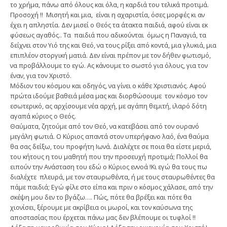
το χρήμα, πάνω από όλους και όλα, η καρδιά του τελικά προτιμά.
Προσοχή !! Μισητή και μια, είναι η αχαριστία, όσες μορφές κι αν
έχει η απληστία. Δεν μισεί ο Θεός τα άτακτα παιδιά, αφού είναι εκ
φύσεως αγαθός.. Τα παιδιά που αδικούνται όμως η Παναγιά, τα
δείχνει στον Υιό της και Θεό, να τους ρίξει από κοντά, μια γλυκιά, μια
επιπλέον στοργική ματιά. Δεν είναι πρέπον με τον δήθεν φωτισμό,
να προβάλλουμε το εγώ. Ας κάνουμε το σωστό για όλους, για τον
έναν, για τον Χριστό.
Μόδιον του κόσμου και οδηγός, να γίνει ο κάθε Χριστιανός. Αφού
πρώτα ιδούμε βαθειά μέσα μας και διορθώσουμε τον κόσμο τον
εσωτερικό, ας αρχίσουμε νέα αρχή, με αγάπη θεμιτή, ιλαρό δότη
αγαπά κύριος ο Θεός.
Θαύματα, ζητούμε από τον Θεό, να κατεβάσει από τον ουρανό
μεγάλη φωτιά. Ο Κύριος απαντά στον υπερήφανο λαό, ένα θαύμα
θα σας δείξω, του προφήτη Ιωνά. Διαλέχτε σε ποια θα είστε μεριά,
του κήτους η του μαθητή που την προσευχή προτιμά; Πολλοί θα
ειπούν την Ανάσταση του εδώ ο Κύριος εννοά !Κι εγώ θα τους πω
διαλέχτε πλευρά, με τον σταυρωθέντα, ή με τους σταυρωθέντες θα
πάμε παιδιά; Εγώ φίλε στο είπα και πριν ο κόσμος χάλασε, από την
σκέψη μου δεν το βγάζω…. Πώς, πότε θα βρέξει και πότε θα
χιονίσει, ξέρουμε με ακρίβεια οι μωροί, και τον καύσωνα της
αποστασίας που έρχεται πάνω μας δεν βλέπουμε οι τυφλοί !!