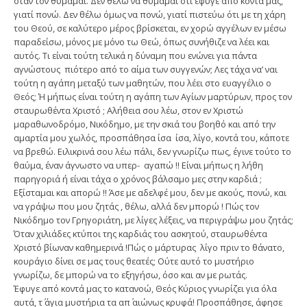
όταν τον θυμάμαι. Δεν θέλω να θυμάμαι ότι έφυγε από κοντά μας,
γιατί πονώ. Δεν θέλω όμως να πονώ, γιατί πιστεύω ότι με τη χάρη
του Θεού, σε καλύτερο μέρος βρίσκεται, εν χορώ αγγέλων εν μέσω
παραδείσω, μόνος με μόνο τω Θεώ, όπως συνήθιζε να λέει και
αυτός. Τι είναι τούτη τελικά η δύναμη που ενώνει για πάντα
αγνώστους πιότερο από το αίμα των συγγενών; Λες τάχα να’ ναι
τούτη η αγάπη μεταξύ των μαθητών, που λέει στο ευαγγέλιο ο
Θεός; Ή μήπως είναι τούτη η αγάπη των Αγίων μαρτύρων, προς τον
σταυρωθέντα Χριστό ; Αλήθεια σου λέω, στον εν Χριστώ
μαραθωνοδρόμο, Νικόδημο, με την σκιά του βοηθό και από την
αμαρτία μου χωλός, προσπάθησα ίσα ίσα, λίγο, κοντά του, κάποτε
να βρεθώ. Ειλικρινά σου λέω πάλι, δεν γνωρίζω πως, έγινε τούτο το
θαύμα, έναν άγνωστο να υπερ- αγαπώ !! Είναι μήπως η λήθη
παρηγοριά ή είναι τάχα ο χρόνος βάλσαμο μες στην καρδιά ;
Εξίσταμαι και απορώ !! Άσε με αδελφέ μου, δεν με ακούς, πονώ, και
να γράψω που μου ζητάς , θέλω, αλλά δεν μπορώ ! Πώς τον
Νικόδημο τον Γρηγοριάτη, με λίγες λέξεις, να περιγράψω μου ζητάς;
Όταν χιλιάδες κτύποι της καρδιάς του ασκητού, σταυρωθέντα
Χριστό βίωναν καθημερινά !Πώς ο μάρτυρας λίγο πριν το θάνατο,
κουράγιο δίνει σε μας τους θεατές; Ούτε αυτό το μυστήριο
γνωρίζω, δε μπορώ να το εξηγήσω, όσο και αν με ρωτάς.
Έφυγε από κοντά μας το κατανοώ, Θεός Κύριος γνωρίζει για όλα
αυτά, τ΄ άγια μυστήρια τα απ΄ αιώνως κρυφά! Προσπάθησε, άφησε