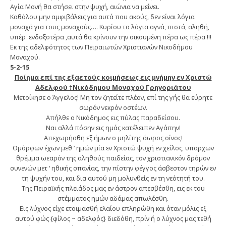
Αγία Μονή θα στήσει στην ψυχή, αιώνια να μείνει.
Καθόλου μην αμφιβάλεις για αυτά που ακούς, δεν είναι λόγια
μοναχά για τους μοναχούς…. Κυρίου τα λόγια αγνά, πιστά, αληθή,
υπέρ ενδοξοτέρα ,αυτά θα κρίνουν την οικουμένη πέρα ως πέρα !!!
Εκ της αδελφότητος των Πειραιωτών Χριστιανών Νικοδήμου
Μοναχού.
5-2-15
Ποίημα επί της εξαετούς κοιμήσεως εις μνήμην εν Χριστώ
Αδελφού †Νικόδημου Μοναχού Γρηγοριάτου
Μετοίκησε ο Άγγελος! Μη τον ζητείτε πλέον, επί της γής θα εύρητε
σωρόν νεκρόν οστέων.
Απήλθε ο Νικόδημος εις πύλας παραδείσου.
Ναι αλλά πόσην εις ημάς κατέλειπεν Αγάπην!
Απεχωρήσθη εξ ήμων ο μηλίτης άωρος οίνος!
Ομόρφων έχων μεθ ‘ ημών μία εν Χριστώ ψυχή εν χείλος, υπαρχων
θρέμμα ωεαρόν της αληθούς παιδείας, τον χριστιανικόν δρόμον
συνενών μετ ‘ ηθικής σπανίας, την πίστην φέγγος άσβεστον τηρών εν
τη ψυχήν του, και δια αυτού μη μολυνθείς εν τη νεότητή του.
Της Πειραϊκής πλειάδος μας εν άστρον απεσβέσθη, εις εκ του
στέμματος ημών αδάμας απωλέσθη.
Εις λύχνος είχε ετοιμασθή ελαίου επληρώθη και όταν μόλις εξ
αυτού φώς {φίλος ~ αδελφός} διεδόθη, πρίν ή ο λύχνος μας τεθή