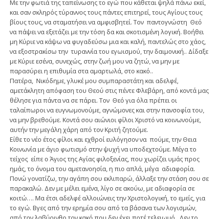
Με την φωτιά της ταπείνωσης το εγώ που κάθεται ψηλά πάνω εκεί,
και σαν σκληρός τύραννος τους πάντες επιτηρεί, τους Αγίους τους
βίους τους, να σταματήσει να αμφισβητεί. Τον παντογνώστη Θεό
να πάψει να εξετάζει με την τόση δα και σκοτισμένη λογική. Βοήθει
μη Κύριε να κάψω να φυγαδεύσω μια και καλή, παντελώς στο χάος,
να εξοστρακίσω την τυραννία του εγωισμού, την δαιμονική.. Δίδαξε
με Κύριε εσένα, συνεχώς, στην ζωή μου να ζητώ, να μην με
παρασύρει η επιθυμία στα αμαρτωλά, στο κακό..
Πατέρα, Νικόδημε, γλυκέ μου συμπαραστάτη και αδελφέ,
αμετάκλητη απόφαση του Θεού στις πέντε Φλεβάρη, από κοντά μας
θέλησε για πάντα να σε πάρει. Τον Θεό για όλα πρέπει οι
ταλαίπωροι να ευγνωμονούμε, αγνώμονες και στην πανσοφία του,
να μην βρεθούμε. Κοντά σου αιώνιοι φίλοι Χριστό να κοινωνούμε,
αυτήν την μεγάλη χάρη από τον Κριτή ζητούμε.
Είθε το νέο έτος φίλοι και εχθροί ευλόγησον να πούμε, την Θεια
Κοινωνία με άγιο φωτισμό στην ψυχή να υποδεχτούμε. Μέγα το
τείχος είπε ο Άγιος της Αγίας φιλοξενίας, που χωρίζει υμάς προς
ημάς, το όνομα του αμετανοησία, η πιο απλά, μέγα αδιαφορία.
Πονώ γονατίζω, την αγάπη σου εκλιπαρώ, άλλαξε την στάση σου σε
παρακαλώ. Δεν με μέλει εμένα, λίγο σε ακούω, με αδιαφορία σε
κοιτώ…. Μα έτσι αδελφέ αλλοιώνεις την Χριστολογική, το εμείς, για
το εγώ. Βγες από την ερημία σου από τα βάσανα των λογισμών,
από τον λαβύρινθο τον κακό που δεν έχει ποτέ τελειωμό.. Δεν το