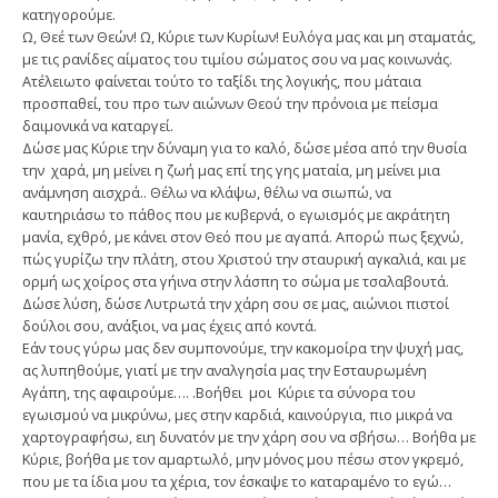
κατηγορούμε.
Ω, Θεέ των Θεών! Ω, Κύριε των Κυρίων! Ευλόγα μας και μη σταματάς,
με τις ρανίδες αίματος του τιμίου σώματος σου να μας κοινωνάς.
Ατέλειωτο φαίνεται τούτο το ταξίδι της λογικής, που μάταια
προσπαθεί, του προ των αιώνων Θεού την πρόνοια με πείσμα
δαιμονικά να καταργεί.
Δώσε μας Κύριε την δύναμη για το καλό, δώσε μέσα από την θυσία
την χαρά, μη μείνει η ζωή μας επί της γης ματαία, μη μείνει μια
ανάμνηση αισχρά.. Θέλω να κλάψω, θέλω να σιωπώ, να
καυτηριάσω το πάθος που με κυβερνά, ο εγωισμός με ακράτητη
μανία, εχθρό, με κάνει στον Θεό που με αγαπά. Απορώ πως ξεχνώ,
πώς γυρίζω την πλάτη, στου Χριστού την σταυρική αγκαλιά, και με
ορμή ως χοίρος στα γήινα στην λάσπη το σώμα με τσαλαβουτά.
Δώσε λύση, δώσε Λυτρωτά την χάρη σου σε μας, αιώνιοι πιστοί
δούλοι σου, ανάξιοι, να μας έχεις από κοντά.
Εάν τους γύρω μας δεν συμπονούμε, την κακομοίρα την ψυχή μας,
ας λυπηθούμε, γιατί με την αναλγησία μας την Εσταυρωμένη
Αγάπη, της αφαιρούμε…. .Βοήθει μοι Κύριε τα σύνορα του
εγωισμού να μικρύνω, μες στην καρδιά, καινούργια, πιο μικρά να
χαρτογραφήσω, ειη δυνατόν με την χάρη σου να σβήσω… Βοήθα με
Κύριε, βοήθα με τον αμαρτωλό, μην μόνος μου πέσω στον γκρεμό,
που με τα ίδια μου τα χέρια, τον έσκαψε το καταραμένο το εγώ…