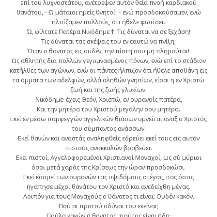
επί του λυχνοστάτου, ανέτρεψεν αυτόν θεία πνοή καρδιακού
θανάτου, – Ώ μάταιοι ημείς θνητοί! – ενώ προσδοκούσαμεν, ενώ
ηλπίζαμεν πολλούς, ότι ήθελε φωτίσει.
Ώ, φίλτατε Πατέρα Νικόδημε
†
Τις δύναται να σε ξεχάση!
Τις δύναται τας σκέψεις του εν εαυτώ να πνίξη;
Όταν ο θάνατος εις ουδέν, την πίστη σου μη πληρούται!
Ως αθλητής δια πολλών γεγυμνασμένος πόνων, ενώ επί το στάδιον
κατήλθες των αγώνων, ενώ οι πάντες ήλπιζον ότι ήθελε αποθάνη εις
τα όμματα των αδελφών, αλλά αληθών γνησίων, είσαι η εν Χριστώ
ζωή και της ζωής γλυκίων.
Νικόδημε· έχεις Θεόν, Χριστώ, εν ουρανοίς πατέρα,
Και την μητέρα του Χριστού μεγάλην σου μητέρα.
Εκεί εν μέσω παμφεγγών αγγελικών θιάσων υμνείται άναξ ο Χριστός
του σύμπαντος ανάσσων.
Εκεί θανών και αναστάς αναληφθείς εδρεύει εκεί τους εις αυτόν
πιστούς ανακκαλών βραβεύει.
Εκεί πιστοί, Αγγελοφορεμένοι Χριστιανοί Μοναχοί, ως σ΄ύ μύριοι
όσοι μετά χαράς της Κρίσεως την ώραν προσδοκώσι.
Εκεί κοσμεί των ουρανών τας υψιδόμους στέγας, πας όστις
ηγάπησε μέχρι θανάτου τον Χριστό και ανεδείχθη μέγας.
Λοιπόν για τους Μοναχούς ο θάνατος τι είναι; Ουδέν κακόν.
Πού αι προτού οδύναι του εκείναι;
Παύλα κακών ο θάνατος· τιούτος είναι ήδη·