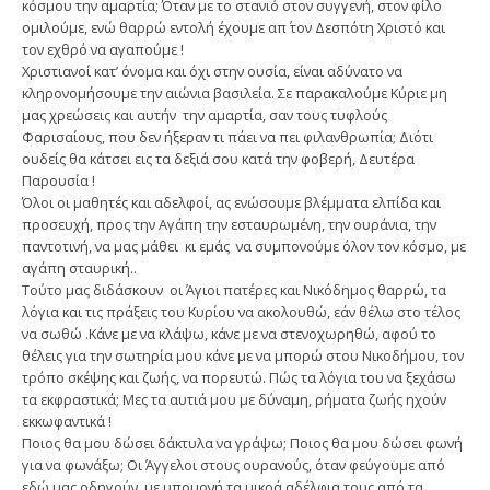
κόσμου την αμαρτία; Όταν με το στανιό στον συγγενή, στον φίλο
ομιλούμε, ενώ θαρρώ εντολή έχουμε απ΄ τον Δεσπότη Χριστό και
τον εχθρό να αγαπούμε !
Χριστιανοί κατ’ όνομα και όχι στην ουσία, είναι αδύνατο να
κληρονομήσουμε την αιώνια βασιλεία. Σε παρακαλούμε Κύριε μη
μας χρεώσεις και αυτήν την αμαρτία, σαν τους τυφλούς
Φαρισαίους, που δεν ήξεραν τι πάει να πει φιλανθρωπία; Διότι
ουδείς θα κάτσει εις τα δεξιά σου κατά την φοβερή, Δευτέρα
Παρουσία !
Όλοι οι μαθητές και αδελφοί, ας ενώσουμε βλέμματα ελπίδα και
προσευχή, προς την Αγάπη την εσταυρωμένη, την ουράνια, την
παντοτινή, να μας μάθει κι εμάς να συμπονούμε όλον τον κόσμο, με
αγάπη σταυρική..
Τούτο μας διδάσκουν οι Άγιοι πατέρες και Νικόδημος θαρρώ, τα
λόγια και τις πράξεις του Κυρίου να ακολουθώ, εάν θέλω στο τέλος
να σωθώ .Κάνε με να κλάψω, κάνε με να στενοχωρηθώ, αφού το
θέλεις για την σωτηρία μου κάνε με να μπορώ στου Νικοδήμου, τον
τρόπο σκέψης και ζωής, να πορευτώ. Πώς τα λόγια του να ξεχάσω
τα εκφραστικά; Μες τα αυτιά μου με δύναμη, ρήματα ζωής ηχούν
εκκωφαντικά !
Ποιος θα μου δώσει δάκτυλα να γράψω; Ποιος θα μου δώσει φωνή
για να φωνάξω; Οι Άγγελοι στους ουρανούς, όταν φεύγουμε από
εδώ μας οδηγούν, με υπομονή τα μικρά αδέλφια τους από τα