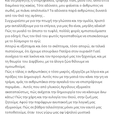
Και σα μαγνήτης η υπερηφάνεια, τράβηξε πάλι, μέσα του, άλλα επτά
δαιμόνια της κακίας. Τότε αδύνατο, μου φαίνεται ο άνθρωπος να
σωθεί, με πιάνει απελπισία.!! Τα αδύνατα παρά ανθρώποις δυνατά
από τον Θεό της αγάπης ..
Συγχωρείστε με για την πτωχή την γλώσσα και την ομιλία, Χριστό
μην ανταλλάξουμε για τα επίγεια, για μας θα είναι, μεγάλη αδικία!!
Πώς το μυαλό το άπιστο το τυφλό, πολλές φορές εμπιστευόμαστε
για οδηγό; Πως τον Θεό του φωτός προσπαθούμε να επισκιάσουμε
με το δύσμοιρο το εγώ;
Απορώ κι εξίσταμαι και όσο το σκέπτομαι, τόσο απορώ, αν τελικά
πιστεύουμε, ότι έχουμε επουράνιο Πατέρα στον ουρανό!! Γιατί
συνέχεια το κατ΄ εικόνα και τον προορισμό μας τον ξεχνούμε, και με
τη θεωρία του Δαρβίνου, με τα άλογα ζώα θέλουμε να
ομοιωθούμε;
Πώς ο τάλας ο ανθρωπάκος ο τόσο μικρός, εξοργίζει με λόγια και με
πράξεις τον Δημιουργό. Αυτός που με την ματιά του κάνει την γη να
τρέμει, εμάς τα ανθρωπάκια στην αγκαλιά του να επιστρέψουμε
περιμένει… Αυτός που από γλυκούς Αγγέλους εξυμνείτε
ακαταπαύστως, πώς ανέχεται την δημιουργία του να κάνουμε άνω
κάτω;! Πώς την χάρη και την ευλογία του Θεού, στην ζωή μας
ζητούμε; Αφού την παράφρων ανυπακοή με την λογική μας
εξυμνούμε. Πώς σε βάθρα τελειότητας μόνοι μας τον εαυτό μας
τοποθετούμε, όταν τους γύρω μας αφ΄ υψηλού μυστικά