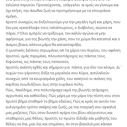
τελώνια περνούν. Προσεύχονται, ισάγγελοι κι εμείς να γίνουμε και
όχι κτήνη, την άνωθεν ζωή να προτιμήσουμε με τα επουράνια
σμήνη..
Χριστό συνεχώς να δοξολογούμε για την μεγάλη τιμή και χάρη, που
δεν μας εγκατέλειψε τους ταλαίπωρους, ο διάβολος, αιώνια να
πάρει..!! Όλοι εμπρός να τρέξουμε, τον καλόν αγώνα να μην
αφήσουμε, για της βιωτής την χάση, που το χώμα θα καταπιεί και ο
άνεμος βίαια, κάποια μέρα θα κατασπαράξει.
Ο μυστικός δείπνος στρωμένος απ΄ τα χέρια του Κυρίου, του αφέντη
Χριστού, εμάς περιμένει, πλουσιοπάροχος εις πάντας τους
διψώντας, εις πάντας τους ταπεινούς.
Χριστός ανέστη εχθές και σήμερον για πάντα, για όλο τον κόσμο. Δι΄
ευχών του γέροντος δόξα τα μεγαλεία σου Κύριε, αντιλαλούν
συνεχώς από τα κουρασμένα χείλη, του ασκητού οι ανάσες της
καρδίας ευωδιάζουν, έως στην ουράνια πύλη..
Πώς, Νικόδημε, στα πολυτάραχα νερά της βιωτής ατάραχος
αγρυπνείς και καθεύδεις; Πώς μέρα με την μέρα την πίστη σου στον
Χριστό βήμα σταθερό το βήμα οδεύεις; Πώς κι εμάς σε αυτόν τον
ευλογημένο τρόπο σκέψης και ζωής, με την πατρική σου αγκαλιά
μας μαζεύεις; Πώς στον δυνατό αγέρα του βίου αλύγιστους και
σταθερούς μας θέλεις; Χριστός το πρώτο δίδαξε εάν μαθητής του
θέλεις να ΄σαι, μας λες και επιμένεις. Αν στον βασιλιά μας κάνανε