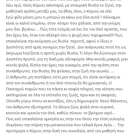
λέω εγώ, Θεός Κύριος εκλιπαρεί, με σταυρική θυσία το ζητεί, την
μαθητική αγάπη μεταξύ μας, τα έθνη, όλοι, ο Κύριος να ιδεί.
Εγώ φίλε μόνος μου τι μπορώ να κάνω για όλα αυτά ? Αδύναμοι
είναι οι καλοί επιμένω, στον κόσμο που χάλασε, από την γνώμη
μου δεν βγαίνω…. Πώς τότε τολμάς να λες ότι τον Θεό αγαπάς, που
δεν έχεις δει, όταν τον αδελφό σου η ψυχή σου περιφρονεί!!! Πως
επικαλείσαι την κούραση ως θυσία περιττή, αφού ο ίδιος ο
Δεσπότης από εμάς συνεχώς την ζητεί.. Δεν ανάγνωσες ποτέ ότι ως
έκτρωμα λογίζεται η αρετή χωρίς θυσία. Τι λόγο θα δώσουμε στον
Δεσπότη Χριστό, για τη δική μας αδιαφορία. Μην κοιτάς μακριά, μην
κοιτάς ψηλά, δίπλα την έχεις την ευκαιρία, από την αγάπη στον
συνάνθρωπο, την θυσία, θα φτάσεις στην ζωή την αιωνία …..
Ω άνθρωπε, μη πιστέψεις ούτε μια στιγμή, ότι είσαι αυτάρκης κι
από τον συνάνθρωπο ή τον Θεό τίποτα δε θα χρειαστείς. Ο
Πανταχού παρών που τα πάντα εν σοφία πληροί, την αίτηση σου
εκπληρώνει σε όλα τα επίπεδα της ζωής, πριν καν τη σκεφτείς.
Ολούθε γύρω όπου να κοιτάξεις, όλη η δημιουργία Θεού θέλοντος,
τον άνθρωπο εξυπηρετεί. Τα άλογα ζώα, ψηλά στον ουρανό,
κοιτούν και υμνούν τον Θεό, καθώς πίνουν το βρόχινο νερό…
Πώς εσύ επικαλείσαι αμνησία εις στην του Θεού την τόση ευλογία;
Θυμήσου την πόρνη την μετανοούσα που τελικά έγινε Αγία…. Την
προτίμησε ο Κύριος στην δική του συνοδεία, από τον μαθητή που