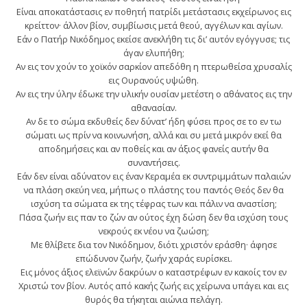
Είναι αποκατάστασις εν ποθητή πατρίδι μετάστασις εκχείρωνος εις
κρείττον· άλλον βίον, συμβίωσις μετά θεού, αγγέλων και αγίων.
Εάν ο Πατήρ Νικόδημος εκείσε ανεκλήθη τις δι’ αυτόν εγόγγυσε; τις
άγαν ελυπήθη;
Αν εις τον χούν το χοϊκόν σαρκίον απεδόθη η πτερωθείσα χρυσαλίς
εις Ουρανούς υψώθη.
Αν εις την ύλην έδωκε την υλικήν ουσίαν μετέστη ο αθάνατος εις την
αθανασίαν.
Αν δε το σώμα εκδυθείς δεν δύνατ’ ήδη φύσει προς σε το εν τω
σώματι ως πρίν να κοινωνήση, αλλά και συ μετά μικρόν εκεί θα
αποδημήσεις και αν ποθείς και αν άξιος φανείς αυτήν θα
συναντήσεις.
Εάν δεν είναι αδύνατον εις έναν Κεραμέα εκ συντριμμάτων παλαιών
να πλάση σκεύη νεα, μήπως ο πλάστης του παντός Θεός δεν θα
ισχύση τα σώματα εκ της τέφρας των και πάλιν να αναστίση;
Πάσα ζωήν εις παν το ζών αν ούτος έχη δώση δεν θα ισχύση τους
νεκρούς εκ νέου να ζωώση;
Με θλίβετε δια τον Νικόδημον, διότι χριστόν εράσθη· άφησε
επώδυνον ζωήν, ζωήν χαράς ευρίσκει.
Εις μόνος άξιος ελεϊνών δακρύων ο καταστρέφων εν κακοίς τον εν
Χριστώ τον βίον. Αυτός από κακής ζωής εις χείρωνα υπάγει και εις
θυρός θα τήκηται αιώνια πελάγη.