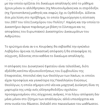
με την οποία ορίζεται ότι δικαίωμα απαλλαγής από το μάθημα
έχουν μόνον οι αλλόθρησκοι (πχ Μουσουλμάνοι) και οι ετερόδοξοι
(πχ Προτεστάντες) μαθητές και σαφώς όχι οι Ορθόδοξοι. Δίδεται
έτσι μία λύση στο πρόβλημα, το οποίο δημιούργησε η σύσταση
του 2007 του τότε Συνηγόρου του Πολίτη Γ. Καμίνη και την οποία το
Δικαστήριο έκρινε παράνομη με βάση το Σύνταγμα και τις
αποφάσεις του Ευρωπαϊκού Δικαστηρίου Δικαιωμάτων του
Ανθρώπου.
Το ερώτημα είναι αν ο κ. Κουράκης θα σεβασθεί την εγκύκλιο
Λοβέρδου άρα και τη δικαστική απόφαση ή θα επαναφέρει τη
σύγχυση, δίδοντας στον καθένα το δικαίωμα απαλλαγής.
Η απόφαση του Διοικητικού Εφετείου είναι τελεσίδικη, διότι
εξεδόθη κατόπιν εξουσιοδοτήσεως του Συμβουλίου της
Επικρατείας. Αποτελεί νίκη των Θεολόγων των Χανίων, οι οποίοι
είχαν προσφύγει και γενικότερα της Πανελληνίου Ενώσεως
Θεολόγων, η οποία σήμερα υπό νέα και μαχητική Διοίκηση δίνει τη
μαρτυρία της υπέρ ενός ελληνορθοδόξου σχολείου
προσαρμοσμένου στις σύγχρονες ανάγκες. Η εν λόγω απόφαση δεν
μένει μόνον στο ζήτημα των απαλλαγών, αλλά υπεισέρχεται και
στην ουσία του θέματος, δηλαδή στο περιεχόμενο του μαθήματος.