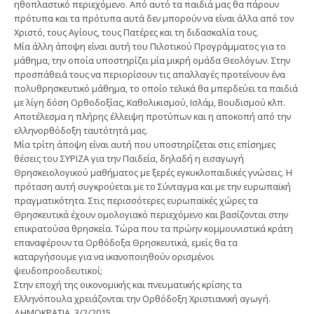
ηθοπλαστικό περιεχόμενο. Από αυτό τα παιδιά μας θα πάρουν
πρότυπα και τα πρότυπα αυτά δεν μπ
ορούν να είναι άλλα από τον
Χριστό, τους Αγίους, τους Πατέρες και τη διδασκαλία τους.
Μία άλλη άποψη είναι αυτή του Πιλοτικού Προγράμματος για το
μάθημα, την οποία υποστηρίζει μία μικρή ομάδα Θεολόγων. Στην
προσπάθειά τους να περιορίσουν τις απαλλαγές προτείνουν ένα
πολυθρησκευτικό μάθημα, το οποίο τελικά θα μπερδεύει τα παιδιά
με λίγη δόση Ορθοδοξίας, Καθολικισμού, Ισλάμ, Βουδισμού κλπ.
Αποτέλεσμα η πλήρης έλλειψη προτύπων και η αποκοπή από την
ελληνορθόδοξη ταυτότητά μας.
Μία τρίτη άποψη είναι αυτή που υποστηρίζεται στις επίσημες
θέσεις του ΣΥΡΙΖΑ για την Παιδεία, δηλαδή η εισαγωγή
Θρησκειολογικού μαθήματος με ξερές εγκυκλοπαιδικές γνώσεις. Η
πρόταση αυτή συγκρούεται με το Σύνταγμα και με την ευρωπαϊκή
πραγματικότητα. Στις περισσότερες ευρωπαϊκές χώρες τα
Θρησκευτικά έχουν ομολογιακό περιεχόμενο και βασίζονται στην
επικρατούσα θρησκεία. Τώρα που τα πρώην κομμουνιστικά κράτη
επαναφέρουν τα Ορθόδοξα Θρησκευτικά, εμείς θα τα
καταργήσουμε για να ικανοποιηθούν ορισμένοι
ψευδοπροοδευτικοί;
Στην εποχή της οικονομικής και πνευματικής κρίσης τα
Ελληνόπουλα χρειάζονται την Ορθόδοξη Χριστιανική αγωγή.
ΔΗΜΟΚΡΑΤΙΑ, 3/2/2015