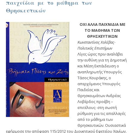
παιχνίδια με το μάθημα των
Θρησκευτικών
ΟΧΙ ΑΛΛΑ ΠΑΙΧΝΙΔΙΑ ΜΕ
ΤΟ ΜΑΘΗΜΑ ΤΩΝ
ΘΡΗΣΚΕΥΤΙΚΩΝ
Κωνσταντίνος Χολέβας-
Πολιτικός Επιστήμων
Λίγες ώρες πριν αναλάβει
την ευθύνη για τη Δημοτική
και Μέση Εκπάιδευση ο
αναπληρωτής Υπουργός
Τάσος Κουράκης, ο
απερχόμενος Υπουργός
Παιδείας και
Θρησκευμάτων Ανδρέας
Λοβέρδος προέβη –
επιτέλους- στη σωστή
ρύθμιση για τις απαλλαγές
από το μάθημα των
Θρησκευτικών. Ουσιαστικά
εφήρμοσε την απόφαση 115/2012 του Διοικητικού Εφετείου Χανίων,