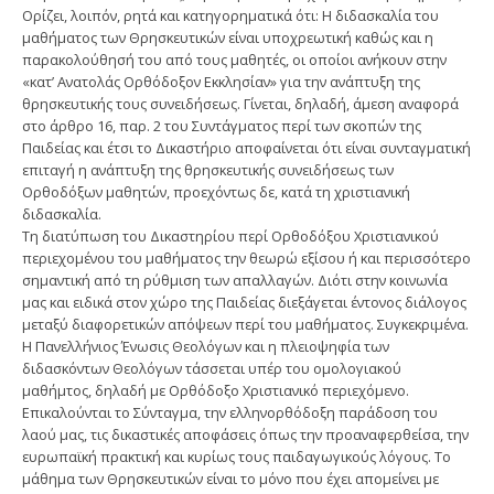
Ορίζει, λοιπόν, ρητά και κατηγορηματικά ότι: Η διδασκαλία του
μαθήματος των Θρησκευτικών είναι υποχρεωτική καθώς και η
παρακολούθησή του από τους μαθητές, οι οποίοι ανήκουν στην
«κατ’ Ανατολάς Ορθόδοξον Εκκλησίαν» για την ανάπτυξη της
θρησκευτικής τους συνειδήσεως. Γίνεται, δηλαδή, άμεση αναφορά
στο άρθρο 16, παρ. 2 του Συντάγματος περί των σκοπών της
Παιδείας και έτσι το Δικαστήριο αποφαίνεται ότι είναι συνταγματική
επιταγή η ανάπτυξη της θρησκευτικής συνειδήσεως των
Ορθοδόξων μαθητών, προεχόντως δε, κατά τη χριστιανική
διδασκαλία.
Τη διατύπωση του Δικαστηρίου περί Ορθοδόξου Χριστιανικού
περιεχομένου του μαθήματος την θεωρώ εξίσου ή και περισσότερο
σημαντική από τη ρύθμιση των απαλλαγών. Διότι στην κοινωνία
μας και ειδικά στον χώρο της Παιδείας διεξάγεται έντονος διάλογος
μεταξύ διαφορετικών απόψεων περί του μαθήματος. Συγκεκριμένα.
Η Πανελλήνιος Ένωσις Θεολόγων και η πλειοψηφία των
διδασκόντων Θεολόγων τάσσεται υπέρ του ομολογιακού
μαθήμτος, δηλαδή με Ορθόδοξο Χριστιανικό περιεχόμενο.
Επικαλούνται το Σύνταγμα, την ελληνορθόδοξη παράδοση του
λαού μας, τις δικαστικές αποφάσεις όπως την προαναφερθείσα, την
ευρωπαϊκή πρακτική και κυρίως τους παιδαγωγικούς λόγους. Το
μάθημα των Θρησκευτικών είναι το μόνο που έχει απομείνει με