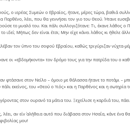
ύς, ο ιερέας Συμεών ο Εβραίος, ήτανε, μέρες τώρα, βαθιά συλλ
μια Παρθένο, λέει, που θα γεννήσει τον γιο του Θεού. Ήτανε ευσε
ρούσε το μυαλό του. Και πάλι συλλογιζότανε: Τι, έκανε λάθος ο 
 το ιδεί; Μήπως δεν είναι έτσι; Μην είχε κάνει λάθος κι ήθελε ά
 κλέβαν τον ύπνο του σοφού Εβραίου, καθώς τριγύριζαν νύχτα-μέ
ρανε οι «εβδομήκοντα» τον δρόμο τους για την πατρίδα του ο καθέ
αν φτάσανε στον Νείλο – όμοιο με θάλασσα ήτανε το ποτάμι – μπήκ
 πάλι εκείνος, του «Θεού ο Υιός» και η Παρθένος και η σωτηρία τ
γέροντας στον ουρανό τα μάτια του. Ξεχείλισε η καρδιά του, πάει
, λέει, αν είν΄ αλήθεια αυτό που διάβασα στον Ησαΐα, κάνε ένα θ
φιβολίας μου!