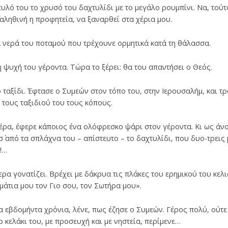
άχτυλό του το χρυσό του δαχτυλίδι με το μεγάλο ρουμπίνι. Να, τού
΄ αληθινή η προφητεία, να ξαναρθεί στα χέρια μου.
ά νερά του ποταμού που τρέχουνε ορμητικά κατά τη θάλασσα.
η ψυχή του γέροντα. Τώρα το ξέρει: θα του απαντήσει ο Θεός.
 ταξίδι. Έφτασε ο Συμεών στον τόπο του, στην Ιερουσαλήμ, και τ
 τους ταξιδιού του τους κόπους.
έρα, έφερε κάποιος ένα ολόφρεσκο ψάρι στον γέροντα. Κι ως άνοι
έσ΄ από τα σπλάχνα του – απίστευτο – το δαχτυλίδι, που δυο-τρεις
!…
α γονατίζει. Βρέχει με δάκρυα τις πλάκες του ερημικού του κελιο
άτια μου τον Γιο σου, τον Σωτήρα μου».
α εβδομήντα χρόνια, λένε, πως έζησε ο Συμεών. Γέρος πολύ, ούτε
ο κελάκι του, με προσευχή και με νηστεία, περίμενε…