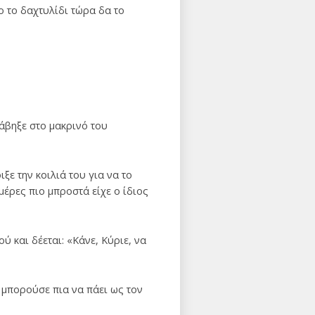
το το δαχτυλίδι τώρα δα το
ράβηξε στο μακρινό του
ξε την κοιλιά του για να το
 μέρες πιο μπροστά είχε ο ίδιος
ύ και δέεται: «Κάνε, Κύριε, να
 μπορούσε πια να πάει ως τον