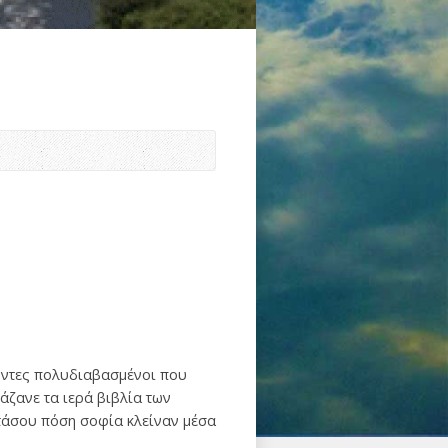
ροντες πολυδιαβασμένοι που
άζανε τα ιερά βιβλία των
τάσου πόση σοφία κλείναν μέσα