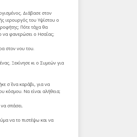
ογισμένος. Διάβασε στον
βής ιερουργός του Υψίστου ο
Προφήτης; Πότε τάχα θα
λλο να φανερώσει ο Ησαΐας;
ρα στον νου του.
νας. Ξεκίνησε κι ο Συμεών για
ε σ΄ ένα καράβι, για να
ου κόσμου. Να είναι αλήθεια;
 να σπάσει.
αύμα να το πιστέψω και να