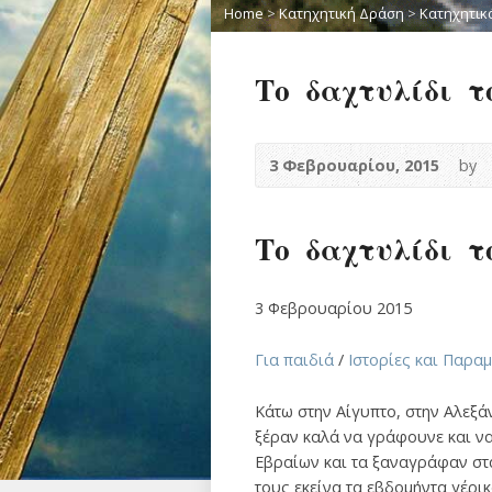
Home
>
Κατηχητική Δράση
>
Κατηχητικ
Το δαχτυλίδι τ
3 Φεβρουαρίου, 2015
by
Το δαχτυλίδι τ
3 Φεβρουαρίου 2015
Για παιδιά
/
Ιστορίες και Παρα
Κάτω στην Αίγυπτο, στην Αλεξά
ξέραν καλά να γράφουνε και να 
Εβραίων και τα ξαναγράφαν στ
τους εκείνα τα εβδομήντα γέρικ