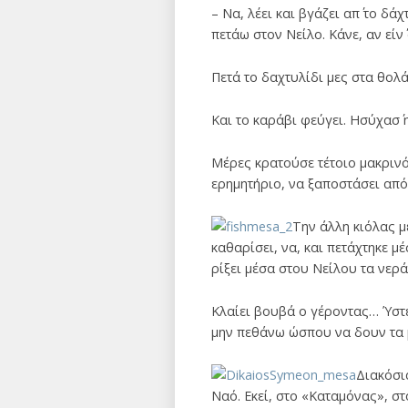
– Να, λέει και βγάζει απ΄ το δ
πετάω στον Νείλο. Κάνε, αν είν
Πετά το δαχτυλίδι μες στα θολ
Και το καράβι φεύγει. Ησύχασ΄ 
Μέρες κρατούσε τέτοιο μακρινό
ερημητήριο, να ξαποστάσει από
Την άλλη κιόλας μ
καθαρίσει, να, και πετάχτηκε μ
ρίξει μέσα στου Νείλου τα νερά
Κλαίει βουβά ο γέροντας… Ύστερ
μην πεθάνω ώσπου να δουν τα μ
Διακόσι
Ναό. Εκεί, στο «Καταμόνας», στ