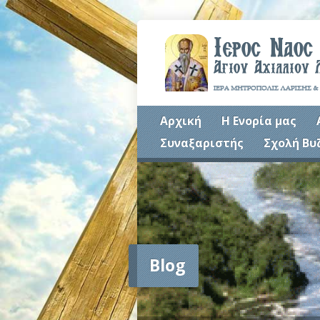
Αρχική
Η Ενορία μας
Συναξαριστής
Σχολή Βυ
Blog