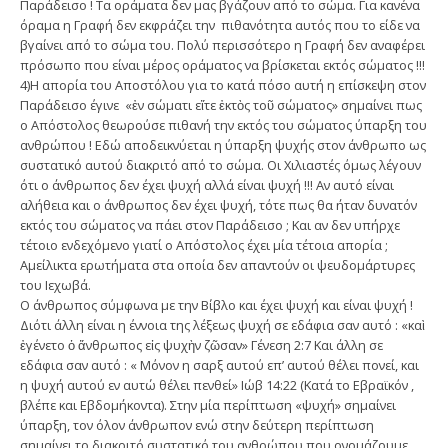
Παράδεισο ! Τα οράματα δεν μας βγάζουν από το σώμα. Για κανένα
όραμα η Γραφή δεν εκφράζει την πιθανότητα αυτός που το είδε να
βγαίνει από το σώμα του. Πολύ περισσότερο η Γραφή δεν αναφέρει
πρόσωπο που είναι μέρος οράματος να βρίσκεται εκτός σώματος !!!
4)Η απορία του Αποστόλου για το κατά πόσο αυτή η επίσκεψη στον
Παράδεισο έγινε «ἐν σώματι εἴτε ἐκτὸς τοῦ σώματος» σημαίνει πως
ο Απόστολος θεωρούσε πιθανή την εκτός του σώματος ύπαρξη του
ανθρώπου ! Εδώ αποδεικνύεται η ύπαρξη ψυχής στον άνθρωπο ως
συστατικό αυτού διακριτό από το σώμα. Οι Χιλιαστές όμως λέγουν
ότι ο άνθρωπος δεν έχει ψυχή αλλά είναι ψυχή !!! Αν αυτό είναι
αλήθεια και ο άνθρωπος δεν έχει ψυχή, τότε πως θα ήταν δυνατόν
εκτός του σώματος να πάει στον Παράδεισο ; Και αν δεν υπήρχε
τέτοιο ενδεχόμενο γιατί ο Απόστολος έχει μία τέτοια απορία ;
Αμείλικτα ερωτήματα στα οποία δεν απαντούν οι ψευδομάρτυρες
του Ιεχωβά.
Ο άνθρωπος σύμφωνα με την Βίβλο και έχει ψυχή και είναι ψυχή !
Διότι άλλη είναι η έννοια της λέξεως ψυχή σε εδάφια σαν αυτό : «καὶ
ἐγένετο ὁ ἄνθρωπος εἰς ψυχὴν ζῶσαν» Γένεση 2:7 Και άλλη σε
εδάφια σαν αυτό : « Μόνον η σαρξ αυτού επ’ αυτού θέλει πονεί, και
η ψυχή αυτού εν αυτώ θέλει πενθεί» Ιώβ 14:22 (Κατά το Εβραϊκόν ,
βλέπε και Εβδομήκοντα). Στην μία περίπτωση «ψυχή» σημαίνει
ύπαρξη, τον όλον άνθρωπον ενώ στην δεύτερη περίπτωση
σημαίνει το διακριτό συστατικό του ανθρώπου που ονομάζουμε