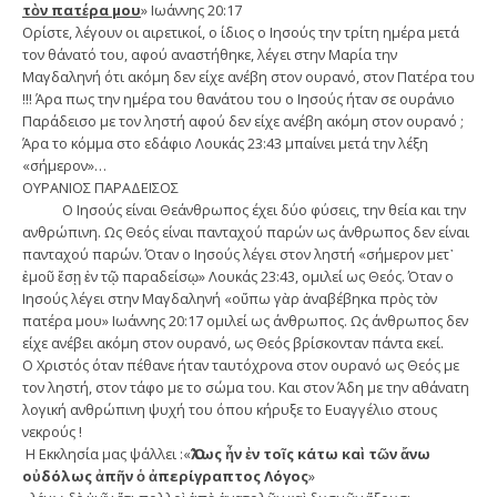
τὸν πατέρα μου
» Ιωάννης 20:17
Ορίστε, λέγουν οι αιρετικοί, ο ίδιος ο Ιησούς την τρίτη ημέρα μετά
τον θάνατό του, αφού αναστήθηκε, λέγει στην Μαρία την
Μαγδαληνή ότι ακόμη δεν είχε ανέβη στον ουρανό, στον Πατέρα του
!!! Άρα πως την ημέρα του θανάτου του ο Ιησούς ήταν σε ουράνιο
Παράδεισο με τον ληστή αφού δεν είχε ανέβη ακόμη στον ουρανό ;
Άρα το κόμμα στο εδάφιο Λουκάς 23:43 μπαίνει μετά την λέξη
«σήμερον»…
ΟΥΡΑΝΙΟΣ ΠΑΡΑΔΕΙΣΟΣ
Ο Ιησούς είναι Θεάνθρωπος έχει δύο φύσεις, την θεία και την
ανθρώπινη. Ως Θεός είναι πανταχού παρών ως άνθρωπος δεν είναι
πανταχού παρών. Όταν ο Ιησούς λέγει στον ληστή «σήμερον μετ᾿
ἐμοῦ ἔσῃ ἐν τῷ παραδείσῳ» Λουκάς 23:43, ομιλεί ως Θεός. Όταν ο
Ιησούς λέγει στην Μαγδαληνή «οὔπω γὰρ ἀναβέβηκα πρὸς τὸν
πατέρα μου» Ιωάννης 20:17 ομιλεί ως άνθρωπος. Ως άνθρωπος δεν
είχε ανέβει ακόμη στον ουρανό, ως Θεός βρίσκονταν πάντα εκεί.
Ο Χριστός όταν πέθανε ήταν ταυτόχρονα στον ουρανό ως Θεός με
τον ληστή, στον τάφο με το σώμα του. Και στον Άδη με την αθάνατη
λογική ανθρώπινη ψυχή του όπου κήρυξε το Ευαγγέλιο στους
νεκρούς !
Η Εκκλησία μας ψάλλει :«
Ὅλως ἦν ἐν τοῖς κάτω καὶ τῶν ἄνω
οὐδόλως ἀπῆν ὁ ἀπερίγραπτος Λόγος
»