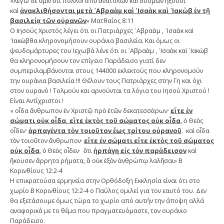
«λέγω δὲ ὑμῖν ὅτι πολλοὶ ἀπὸ ἀνατολῶν καὶ δυσμῶν ἥξουσι
καὶ
ἀνακλιθήσονται μετὰ ᾿Αβραὰμ καὶ ᾿Ισαὰκ καὶ ᾿Ιακὼβ ἐν τῇ
βασιλείᾳ τῶν οὐρανῶν
» Ματθαίος 8:11
Ο Ιησούς Χριστός λέγει ότι οι Πατριάρχες ᾿Αβραὰμ , ᾿Ισαὰκ καὶ
᾿Ιακὼβθα κληρονομήσουν ουράνια βασιλεία. Και όμως οι
ψευδομάρτυρες του Ιεχωβά λένε ότι οι ᾿Αβραὰμ , ᾿Ισαὰκ καὶ ᾿Ιακὼβ
θα κληρονομήσουν τον επίγειο Παράδεισο γιατί δεν
συμπεριλαμβάνονται στους 144000 εκλεκτούς που κληρονομούν
την ουράνια βασιλεία !!! Θέλουν τους Πατριάρχες στην Γη και όχι
στον ουρανό ! Τολμούν και αρνούνται τα λόγια του Ιησού Χριστού !
Είναι Αντίχριστοι !
« οἶδα ἄνθρωπον ἐν Χριστῷ πρὸ ἐτῶν δεκατεσσάρων·
εἴτε ἐν
σώματι οὐκ οἶδα, εἴτε ἐκτὸς τοῦ σώματος οὐκ οἶδα
, ὁ Θεὸς
οἶδεν·
ἁρπαγέντα τὸν τοιοῦτον ἕως τρίτου οὐρανοῦ
. καὶ οἶδα
τὸν τοιοῦτον ἄνθρωπον·
εἴτε ἐν σώματι εἴτε ἐκτὸς τοῦ σώματος
οὐκ οἶδα
, ὁ Θεὸς οἶδεν· ὅτι
ἡρπάγη εἰς τὸν παράδεισον
καὶ
ἤκουσεν ἄρρητα ρήματα, ἃ οὐκ ἐξὸν ἀνθρώπῳ λαλῆσαι» Β
Κορινθίους 12:2-4
Η επικρατούσα ερμηνεία στην Ορθόδοξη Εκκλησία είναι ότι στο
χωρίο Β Κορινθίους 12:2-4 ο Παύλος ομιλεί για τον εαυτό του. Δεν
θα εξετάσουμε όμως τώρα το χωρίο από αυτήν την άποψη αλλά
αναφορικά με το θέμα που πραγματευόμαστε, τον ουράνιο
Παράδεισο.