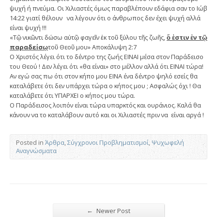
ψυχή ή πνεύμα. Οι Χιλιαστές όμως παραβλέπουν εδάφια σαν το Ιώβ
14:22 γιατί θέλουν να λέγουν ότι ο άνθρωπος δεν έχει ψυχή αλλά
είναι ψυχή !!!
«Τῷ νικῶντι δώσω αὐτῷ φαγεῖν ἐκ τοῦ ξύλου τῆς ζωῆς,
ὅ ἐστιν ἐν τῷ
παραδείσῳ
τοῦ Θεοῦ μου» Αποκάλυψη 2:7
Ο Χριστός λέγει ότι το δέντρο της ζωής ΕΙΝΑΙ μέσα στον Παράδεισο
του Θεού ! Δεν λέγει ότι «θα είναι» στο μέλλον αλλά ότι ΕΙΝΑΙ τώρα!
Αν εγώ σας πω ότι στον κήπο μου ΕΙΝΑ ένα δέντρο ψηλό εσείς θα
καταλάβετε ότι δεν υπάρχει τώρα ο κήπος μου ; Ασφαλώς όχι ! Θα
καταλάβετε ότι ΥΠΑΡΧΕΙ ο κήπος μου τώρα.
Ο Παράδεισος λοιπόν είναι τώρα υπαρκτός και ουράνιος. Καλά θα
κάνουν να το καταλάβουν αυτό και οι Χιλιαστές πριν να είναι αργά !
Posted in
Άρθρα
,
Σύγχρονοι Προβληματισμοί
,
Ψυχωφελή
Αναγνώσματα
←
Newer Post