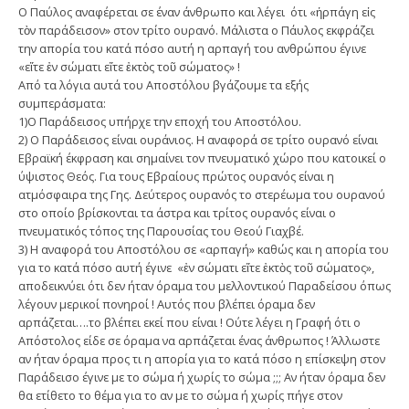
Ο Παύλος αναφέρεται σε έναν άνθρωπο και λέγει ότι «ἡρπάγη εἰς
τὸν παράδεισον» στον τρίτο ουρανό. Μάλιστα ο Πάυλος εκφράζει
την απορία του κατά πόσο αυτή η αρπαγή του ανθρώπου έγινε
«εἴτε ἐν σώματι εἴτε ἐκτὸς τοῦ σώματος» !
Από τα λόγια αυτά του Αποστόλου βγάζουμε τα εξής
συμπεράσματα:
1)Ο Παράδεισος υπήρχε την εποχή του Αποστόλου.
2) Ο Παράδεισος είναι ουράνιος. Η αναφορά σε τρίτο ουρανό είναι
Εβραϊκή έκφραση και σημαίνει τον πνευματικό χώρο που κατοικεί ο
ύψιστος Θεός. Για τους Εβραίους πρώτος ουρανός είναι η
ατμόσφαιρα της Γης. Δεύτερος ουρανός το στερέωμα του ουρανού
στο οποίο βρίσκονται τα άστρα και τρίτος ουρανός είναι ο
πνευματικός τόπος της Παρουσίας του Θεού Γιαχβέ.
3) Η αναφορά του Αποστόλου σε «αρπαγή» καθώς και η απορία του
για το κατά πόσο αυτή έγινε «ἐν σώματι εἴτε ἐκτὸς τοῦ σώματος»,
αποδεικνύει ότι δεν ήταν όραμα του μελλοντικού Παραδείσου όπως
λέγουν μερικοί πονηροί ! Αυτός που βλέπει όραμα δεν
αρπάζεται….το βλέπει εκεί που είναι ! Ούτε λέγει η Γραφή ότι ο
Απόστολος είδε σε όραμα να αρπάζεται ένας άνθρωπος ! Άλλωστε
αν ήταν όραμα προς τι η απορία για το κατά πόσο η επίσκεψη στον
Παράδεισο έγινε με το σώμα ή χωρίς το σώμα ;;; Αν ήταν όραμα δεν
θα ετίθετο το θέμα για το αν με το σώμα ή χωρίς πήγε στον