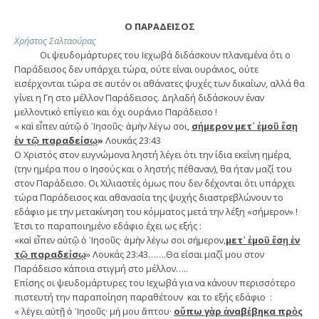
Ο ΠΑΡΑΔΕΙΣΟΣ
Χρήστος Σαλταούρας
Οι ψευδομάρτυρες του Ιεχωβά διδάσκουν πλανεμένα ότι ο
Παράδεισος δεν υπάρχει τώρα, ούτε είναι ουράνιος, ούτε
εισέρχονται τώρα σε αυτόν οι αθάνατες ψυχές των δικαίων, αλλά θα
γίνει η Γη στο μέλλον Παράδεισος. Δηλαδή διδάσκουν έναν
μελλοντικό επίγειο και όχι ουράνιο Παράδεισο !
« καὶ εἶπεν αὐτῷ ὁ ᾿Ιησοῦς· ἀμὴν λέγω σοι,
σήμερον μετ᾿ ἐμοῦ ἔσῃ
ἐν τῷ παραδείσῳ
»
Λουκάς 23:43
Ο Χριστός στον ευγνώμονα ληστή λέγει ότι την ίδια εκείνη ημέρα,
(την ημέρα που ο Ιησούς και ο ληστής πέθαναν), θα ήταν μαζί του
στον Παράδεισο. Οι Χιλιαστές όμως που δεν δέχονται ότι υπάρχει
τώρα Παράδεισος και αθανασία της ψυχής διαστρεβλώνουν το
εδάφιο με την μετακίνηση του κόμματος μετά την λέξη «σήμερον» !
Έτσι το παραποιημένο εδάφιο έχει ως εξής :
«καὶ εἶπεν αὐτῷ ὁ ᾿Ιησοῦς· ἀμὴν λέγω σοι σήμερον,
μετ᾿ ἐμοῦ ἔσῃ ἐν
τῷ παραδείσῳ
» Λουκάς 23:43…….Θα είσαι μαζί μου στον
Παράδεισο κάποια στιγμή στο μέλλον…..
Επίσης οι ψευδομάρτυρες του Ιεχωβά για να κάνουν περισσότερο
πιστευτή την παραποίηση παραθέτουν και το εξής εδάφιο :
« λέγει αὐτῇ ὁ ᾿Ιησοῦς· μή μου ἅπτου·
οὔπω γὰρ ἀναβέβηκα πρὸς