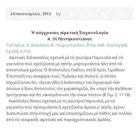
24 Ιανουαρίου, 2015
by
Ἡ σύγχρονος αἱρετικὴ Ἐσχατολογία
Α. Οἱ Πεντηκοστιανοί
Τοῦ πρωτ. π. Βασιλείου Ἀ. Γεωργοπούλου, Ἐπικ. Καθ. Θεολογικῆς
Σχολῆς Α.Π.Θ
Αἱρετικές διδασκαλίες σχετικά μέ τή Δευτέρα Παρουσία καί τά
γεγονότα πού σχετίζονται με αὐτήν, μαρτυροῦνται ἤδη ἀπό τά
ἀποστολικά χρόνια. Ὁ Ἀπόστολος Παῦλος στή Β΄ πρός Τιμόθεον
Ἐπιστολή του ἀναφέρει τούς Ὑμέναιο καί Φιλητό, οἱ ὁποῖοι
ἰσχυρίζονταν ὅτι, «ἔγινεν ἤδη ἡ ἀνάστασις» τον ἰσχυρισμό τῶν
ὁποίων ὁ ἴδιος Ἀπόστολος τόν χαρακτηρίζει, ὅτι «περί τήν ἀλήθειαν
ἠστόχησαν» καί ὅτι «ἀνατρέπουσι τήν τινων πίστιν» (Β΄ Τιμ. 2, 17-18).
Κακόδοξες θέσεις σχετικά μέ τη Δευτέρα Παρουσία, μέ τά
γεγονότα πού προηγοῦνται ἤ σχετίζονται ἄμεσα μ’ αὐτήν, ἔχουν
διατυπώσει στήν ἐποχή μας καί ὑποστηρίζουν μέ πάθος καί πολλές
ἀπό τίς νεοφανεῖς αἱρετικές καί παραχριστιανικές ὁμάδες.