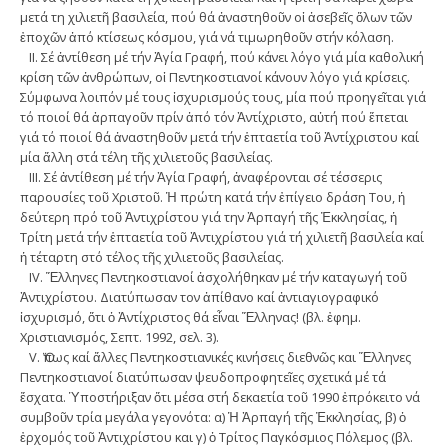
μετά τη χιλιετῆ βασιλεία, πού θά ἀναστηθοῦν οἱ ἀσεβεῖς ὅλων τῶν
ἐποχῶν ἀπό κτίσεως κόσμου, γιά νά τιμωρηθοῦν στήν κόλαση.
II. Σέ ἀντίθεση μέ τήν Ἁγία Γραφή, πού κάνει λόγο γιά μία καθολική
κρίση τῶν ἀνθρώπων, οἱ Πεντηκοστιανοί κάνουν λόγο γιά κρίσεις.
Σύμφωνα λοιπόν μέ τους ἰσχυρισμούς τους, μία πού προηγεῖται γιά
τό ποιοί θά ἁρπαγοῦν πρίν ἀπό τόν Ἀντίχριστο, αὐτή πού ἕπεται
γιά τό ποιοί θά ἀναστηθοῦν μετά τήν ἑπταετία τοῦ Ἀντίχριστου καί
μία ἄλλη στά τέλη τῆς χιλιετοῦς βασιλείας.
III. Σέ ἀντίθεση μέ τήν Ἁγία Γραφή, ἀναφέρονται σέ τέσσερις
παρουσίες τοῦ Χριστοῦ. Ἡ πρώτη κατά τήν ἐπίγειο δράση Του, ἡ
δεύτερη πρό τοῦ Ἀντιχρίστου γιά την Ἁρπαγή τῆς Ἐκκλησίας, ἡ
Τρίτη μετά τήν ἑπταετία τοῦ Ἀντιχρίστου γιά τή χιλιετῆ βασιλεία καί
ἡ τέταρτη στό τέλος τῆς χιλιετοῦς βασιλείας.
IV. Ἕλληνες Πεντηκοστιανοί ἀσχολήθηκαν μέ τήν καταγωγή τοῦ
Ἀντιχρίστου. Διατύπωσαν τον ἀπίθανο καί ἀντιαγιογραφικό
ἰσχυρισμό, ὅτι ὁ Ἀντίχριστος θά εἶναι Ἕλληνας! (βλ. ἐφημ.
Χριστιανισμός, Σεπτ. 1992, σελ. 3).
V. Ὅπως καί ἄλλες Πεντηκοστιανικές κινήσεις διεθνῶς και Ἕλληνες
Πεντηκοστιανοί διατύπωσαν ψευδοπροφητεῖες σχετικά μέ τά
ἔσχατα. Ὑποστήριξαν ὅτι μέσα στή δεκαετία τοῦ 1990 ἐπρόκειτο νά
συμβοῦν τρία μεγάλα γεγονότα: α) Ἡ Ἁρπαγή τῆς Ἐκκλησίας, β) ὁ
ἐρχομός τοῦ Ἀντιχρίστου και γ) ὁ Τρίτος Παγκόσμιος Πόλεμος (βλ.