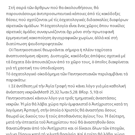
Στή σειρά τῶν ἄρθρων πού θα ἀκολουθήσουν, θά
παρουσιάσουμε ἀντιπροσωπευτικά κάποιες ἀπό τίς κακόδοξες
θέσεις πού σχετίζονται μέ τίς ἐσχατολογικές διδασκαλίες διαφόρων
αἱρετικῶν ὁμάδων. Ἡ ἐσχατολογία εἶναι ἕνας χῶρος ὅπου ποικίλες
αἱρετικές ὁμάδες συναγωνίζονται ὄχι μόνο στήν πρωτοφανῆ
ἑρμηνευτική κακοποίηση ἁγιογραφικῶν χωρίων, ἀλλά καί στή
διατύπωση ψευδοπροφητειῶν.
Οἱ Πεντηκοστιανοί θεωροῦνται σήμερα ἡ πλέον ταχύτατα
ἀναπτυσσόμενη αἵρεση. Δυστυχῶς, κακόδοξες ἀπόψεις σχετικά μέ
τά ἔσχατα δέν ἀπουσιάζουν ἀπό το χῶρο τους, ὁ ὁποῖος διακρίνεται
γιά τή χαοτική του ὑποδιαίρεση.
Τό ἐσχατολογικό οἰκοδόμημα τῶν Πεντηκοστιανῶν περιλαμβάνει τά
παρακάτω:
I. Σέ ἀντίθεση μέ τήν Ἁγία Γραφή πού κάνει λόγο γιά μία καθολική
ἀνάσταση νεκρῶν(Ματθ 25,32.Ἰωαν.5,28. Β΄Κορ. 5,10) οἱ
Πεντηκοστιανοί κάνουν λόγο για τρεῖς τμηματικές ἀναστάσεις
νεκρῶν. Ἡ μία θά λάβει χώρα πρίν ἐμφανιστεῖ ὁ Ἀντίχριστος κατά τη
λεγόμενη Ἁρπαγή, στήν ὁποία ὁ Χριστός θά ἀναστήσει ὅσους
θεωρεῖ ὡς δικούς του ἤ τούς ἀποθανόντες ἁγίους Του. Ἡ δεύτερη,
μετά τήν ἑπταετία τοῦ Ἀντιχρίστου πού θά ἀναστηθοῦν ὅσοι
θανατώθηκαν ἀπό τόν Ἀντίχριστο και οἱ δίκαιοι ὅλων τῶν ἐποχῶν,
γιά να ζήσουν κατά τή χιλιετῆ βασιλεία. Καί ἡ τρίτη θά λάβει χώρα