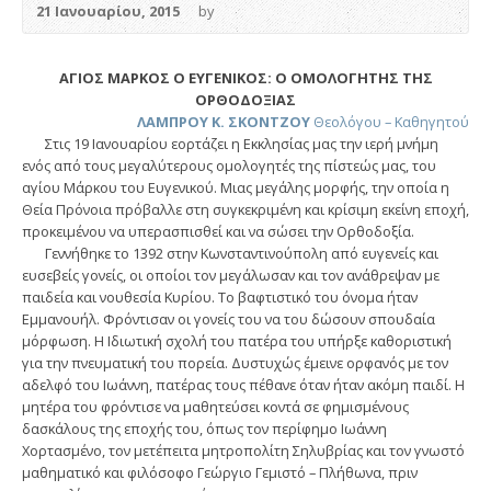
21 Ιανουαρίου, 2015
by
ΑΓΙΟΣ ΜΑΡΚΟΣ Ο ΕΥΓΕΝΙΚΟΣ: Ο ΟΜΟΛΟΓΗΤΗΣ ΤΗΣ
ΟΡΘΟΔΟΞΙΑΣ
ΛΑΜΠΡΟΥ Κ. ΣΚΟΝΤΖΟΥ
Θεολόγου – Καθηγητού
Στις 19 Ιανουαρίου εορτάζει η Εκκλησίας μας την ιερή μνήμη
ενός από τους μεγαλύτερους ομολογητές της πίστεώς μας, του
αγίου Μάρκου του Ευγενικού. Μιας μεγάλης μορφής, την οποία η
Θεία Πρόνοια πρόβαλλε στη συγκεκριμένη και κρίσιμη εκείνη εποχή,
προκειμένου να υπερασπισθεί και να σώσει την Ορθοδοξία.
Γεννήθηκε το 1392 στην Κωνσταντινούπολη από ευγενείς και
ευσεβείς γονείς, οι οποίοι τον μεγάλωσαν και τον ανάθρεψαν με
παιδεία και νουθεσία Κυρίου. Το βαφτιστικό του όνομα ήταν
Εμμανουήλ. Φρόντισαν οι γονείς του να του δώσουν σπουδαία
μόρφωση. Η Ιδιωτική σχολή του πατέρα του υπήρξε καθοριστική
για την πνευματική του πορεία. Δυστυχώς έμεινε ορφανός με τον
αδελφό του Ιωάννη, πατέρας τους πέθανε όταν ήταν ακόμη παιδί. Η
μητέρα του φρόντισε να μαθητεύσει κοντά σε φημισμένους
δασκάλους της εποχής του, όπως τον περίφημο Ιωάννη
Χορτασμένο, τον μετέπειτα μητροπολίτη Σηλυβρίας και τον γνωστό
μαθηματικό και φιλόσοφο Γεώργιο Γεμιστό – Πλήθωνα, πριν