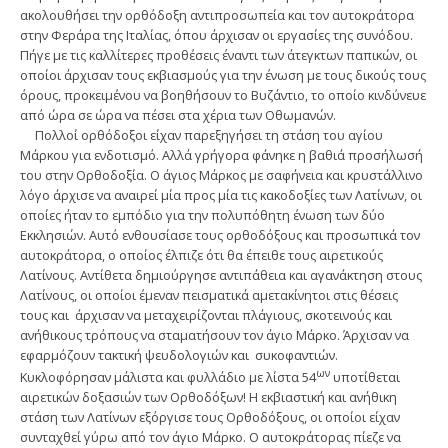
ακολουθήσει την ορθόδοξη αντιπροσωπεία και τον αυτοκράτορα
στην Φεράρα της Ιταλίας, όπου άρχισαν οι εργασίες της συνόδου.
Πήγε με τις καλλίτερες προθέσεις έναντι των άτεγκτων παπικών, οι
οποίοι άρχισαν τους εκβιασμούς για την ένωση με τους δικούς τους
όρους, προκειμένου να βοηθήσουν το Βυζάντιο, το οποίο κινδύνευε
από ώρα σε ώρα να πέσει στα χέρια των Οθωμανών.
Πολλοί ορθόδοξοι είχαν παρεξηγήσει τη στάση του αγίου
Μάρκου για ενδοτισμό. Αλλά γρήγορα φάνηκε η βαθιά προσήλωσή
του στην Ορθοδοξία. Ο άγιος Μάρκος με σαφήνεια και κρυστάλλινο
λόγο άρχισε να αναιρεί μία προς μία τις κακοδοξίες των Λατίνων, οι
οποίες ήταν το εμπόδιο για την πολυπόθητη ένωση των δύο
Εκκλησιών. Αυτό ενθουσίασε τους ορθοδόξους και προσωπικά τον
αυτοκράτορα, ο οποίος έλπιζε ότι θα έπειθε τους αιρετικούς
Λατίνους. Αντίθετα δημιούργησε αντιπάθεια και αγανάκτηση στους
Λατίνους, οι οποίοι έμεναν πεισματικά αμετακίνητοι στις θέσεις
τους και άρχισαν να μεταχειρίζονται πλάγιους, σκοτεινούς και
ανήθικους τρόπους να σταματήσουν τον άγιο Μάρκο. Άρχισαν να
εφαρμόζουν τακτική ψευδολογιών και συκοφαντιών.
ων
Κυκλοφόρησαν μάλιστα και φυλλάδιο με λίστα 54
υποτίθεται
αιρετικών δοξασιών των Ορθοδόξων! Η εκβιαστική και ανήθικη
στάση των Λατίνων εξόργισε τους Ορθοδόξους, οι οποίοι είχαν
συνταχθεί γύρω από τον άγιο Μάρκο. Ο αυτοκράτορας πίεζε να