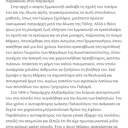
παρεκκλίνει στον παγανισμό.
Στην αρχή ο νεαρός Εμμανουήλ ανέλαβε τη σχολή του πατέρα
του και της έδωσε αίγλη, συγκεντρώνοντας σε αυτή σπουδαίους
μαθητές, όπως τον Γεώργιο Σχολάριο, μετέπειτα πρώτον
οικουμενικό πατριάρχη μετά την άλωση της Πόλης. Αλλά ο θείος
έρως για τη μοναχική ζωή οδήγησε τον Εμμανουήλ να εγκαταλείψει
τη σχολή και τα εγκόσμια και να γίνει μοναχός, παίρνοντας το όνομα
Μάρκος. Αποσύρθηκε στη νήσο Αντιγόνη στα Πριγκιποννήσια, όπου
ασκήθηκε εκεί για δύο χρόνια. Κατόπιν εγκαταβίωσε στη Ιερά Μονή
του αγίου Γεωργίου των Μαγγάνων της Κωνσταντινούπολης, όπου
συνέχισε την άσκησή του και χειροτονήθηκε πρεσβύτερος, κατόπιν
πιέσεων. Απέκτησε τη φήμη του καλού πνευματικού, στον οποίο
συνέρρεαν χιλιάδες άνθρωποι να ζητήσουν τη βοήθειά του. Εκεί
έγραψε ο άγιος Μάρκος τα περισσότερα από τα θεολογικά και
αντιαιρετικά έργα του, κυρίως εναντίον των αιρετικών Λατίνων και
των αντιπάλων του αγίου Γρηγορίου του Παλαμά.
Στα 1436 ο Πατριάρχης Αλεξανδρείας τον διόρισε αντιπρόσωπό
του στη σύνοδο που συγκλήθηκε για την ένωση των Εκκλησιών. Τον
ίδιο χρόνο ο αυτοκράτορας Ιωάννης Παλαιολόγος τον ανάγκασε να
δεχτεί τον χηρεύοντα μητροπολιτικό θρόνο της Εφέσου.
Παράλληλα ο αυτοκράτορας τον όρισε γενικό έξαρχο της συνόδου,
επειδή τον εκτιμούσε και έλπιζε ότι θα είχε πρωταγωνιστικό ρόλο
στην κρίσιμη εκείνη σύνοδο. Έτσι ο άγιος Μάρκος αναγκάστηκε να