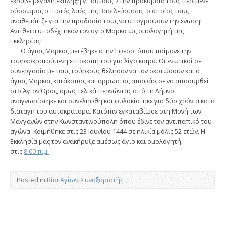
έκρυβε μεγάλη έκπληξη γι’ αυτούς. Στην προκυμαία τους περίμενε
σύσσωμος ο πιστός λαός της Βασιλεύουσας, ο οποίος τους
αναθεμάτιζε για την προδοσία τους να υπογράψουν την ένωση!
Αντίθετα υποδέχτηκαν τον άγιο Μάρκο ως ομολογητή της
Εκκλησίας!
Ο άγιος Μάρκος μετέβηκε στην Έφεσο, όπου ποίμανε την
τουρκοκρατούμενη επισκοπή του για λίγο καιρό. Οι ενωτικοί σε
συνεργασία με τους τούρκους θέλησαν να τον σκοτώσουν και ο
άγιος Μάρκος κατάκοπος και άρρωστος αποφάσισε να αποσυρθεί
στο Άγιον Όρος, όμως τελικά περνώντας από τη Λήμνο
αναγνωρίστηκε και συνελήφθη και φυλακίστηκε για δύο χρόνια κατά
διαταγή του αυτοκράτορα. Κατόπιν εγκαταβίωσε στη Μονή των
Μαγγανών στην Κωνσταντινούπολη όπου έδινε τον αντιπαπικό του
αγώνα. Κοιμήθηκε στις 23 Ιουνίου 1444 σε ηλικία μόλις 52 ετών. Η
Εκκλησία μας τον ανακήρυξε αμέσως άγιο και ομολογητή.
στις
8:00 π.μ.
Posted in
Βίοι Αγίων
,
Συναξαριστής