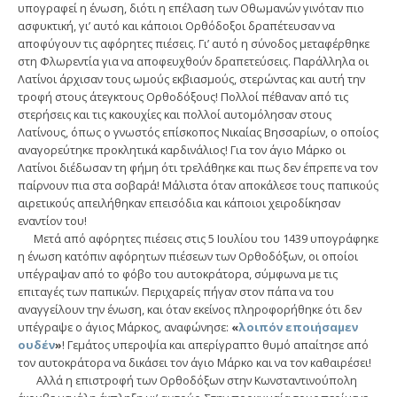
υπογραφεί η ένωση, διότι η επέλαση των Οθωμανών γινόταν πιο
ασφυκτική, γι’ αυτό και κάποιοι Ορθόδοξοι δραπέτευσαν να
αποφύγουν τις αφόρητες πιέσεις. Γι’ αυτό η σύνοδος μεταφέρθηκε
στη Φλωρεντία για να αποφευχθούν δραπετεύσεις. Παράλληλα οι
Λατίνοι άρχισαν τους ωμούς εκβιασμούς, στερώντας και αυτή την
τροφή στους άτεγκτους Ορθοδόξους! Πολλοί πέθαναν από τις
στερήσεις και τις κακουχίες και πολλοί αυτομόλησαν στους
Λατίνους, όπως ο γνωστός επίσκοπος Νικαίας Βησσαρίων, ο οποίος
αναγορεύτηκε προκλητικά καρδινάλιος! Για τον άγιο Μάρκο οι
Λατίνοι διέδωσαν τη φήμη ότι τρελάθηκε και πως δεν έπρεπε να τον
παίρνουν πια στα σοβαρά! Μάλιστα όταν αποκάλεσε τους παπικούς
αιρετικούς απειλήθηκαν επεισόδια και κάποιοι χειροδίκησαν
εναντίον του!
Μετά από αφόρητες πιέσεις στις 5 Ιουλίου του 1439 υπογράφηκε
η ένωση κατόπιν αφόρητων πιέσεων των Ορθοδόξων, οι οποίοι
υπέγραψαν από το φόβο του αυτοκράτορα, σύμφωνα με τις
επιταγές των παπικών. Περιχαρείς πήγαν στον πάπα να του
αναγγείλουν την ένωση, και όταν εκείνος πληροφορήθηκε ότι δεν
υπέγραψε ο άγιος Μάρκος, αναφώνησε:
«
λοιπόν εποιήσαμεν
ουδέν
»
! Γεμάτος υπεροψία και απερίγραπτο θυμό απαίτησε από
τον αυτοκράτορα να δικάσει τον άγιο Μάρκο και να τον καθαιρέσει!
Αλλά η επιστροφή των Ορθοδόξων στην Κωνσταντινούπολη