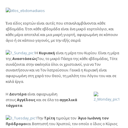
Ένα είδος εορτών είναι αυτές που επαναλαμβάνονται κάθε
εβδομάδα. Έτσι κάθε εβδομάδα είναι ένα μικρό εορτολόγιο, και
κάθε μέρα αποτελεί και μια μικρή γιορτή, αφιερωμένη σε κάποιον
άγιο ή σε κάποιο γεγονός, με την εξής σειρά:
Η
Κυριακή
είναι η μέρα του Κυρίου. Είναι η μέρα
της
Αναστάσεώς
Του, το μικρό Πάσχα της κάθε εβδομάδας, Τότε
συνάζονται στην εκκλησία όλοι οι χριστιανοί, για να Τον
συναντήσουν και να Τον λατρεύσουν. Γενικά η Κυριακή είναι
αφιερωμένη στη χαρά του Θεού, τη μελέτη του Λόγου του και σε
καλά έργα.
Η
Δευτέρα
είναι αφιερωμένη
στους
Αγγέλους
και σε όλα τα
αγγελικά
τάγματα
.
Την
Τρίτη
τιμούμε τον
Άγιο Ιωάννη τον
Πρόδρομο
και Βαπτιστή του Χριστού, τον οποίο ο ίδιος ο Κύριος