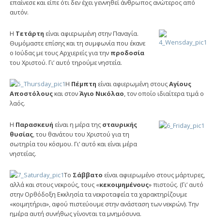
επαίνεσε και είπε ότι δεν έχει γεννηθεί άνθρωπος ανώτερος από
αυτόν.
Η
Τετάρτη
είναι αφιερωμένη στην Παναγία.
Θυμόμαστε επίσης και τη συμφωνία που έκανε
ο Ιούδας με τους Αρχιερείς για την
προδοσία
του Χριστού. Γι’ αυτό τηρούμε νηστεία.
Η
Πέμπτη
είναι αφιερωμένη στους
Αγίους
Αποστόλους
και στον
Άγιο Νικόλαο
, τον οποίο ιδιαίτερα τιμά ο
λαός.
Η
Παρασκευή
είναι η μέρα της
σταυρικής
θυσίας
, του θανάτου του Χριστού για τη
σωτηρία του κόσμου. Γι’ αυτό και είναι μέρα
νηστείας.
Το
Σάββατο
είναι αφιερωμένο στους μάρτυρες,
αλλά και στους νεκρούς, τους «
κεκοιμημένους
» πιστούς. (Γι’ αυτό
στην Ορθόδοξη Εκκλησία τα νεκροταφεία τα χαρακτηρίζουμε
«κοιμητήρια», αφού πιστεύουμε στην ανάσταση των νεκρών). Την
ημέρα αυτή συνήθως γίνονται τα μνημόσυνα.