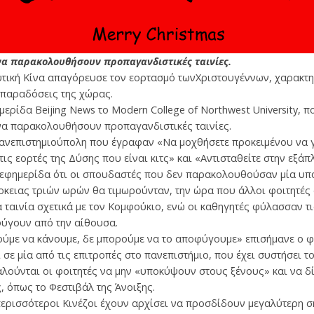
να παρακολουθήσουν προπαγανδιστικές ταινίες.
τική Κίνα απαγόρευσε τον εορτασμό τωνΧριστουγέννων, χαρακτηρ
ς παραδόσεις της χώρας.
ρίδα Beijing News το Modern College of Northwest University, π
να παρακολουθήσουν προπαγανδιστικές ταινίες.
νεπιστημιούπολη που έγραφαν «Να μοχθήσετε προκειμένου να γίν
στις εορτές της Δύσης που είναι κιτς» και «Αντισταθείτε στην εξά
ν εφημερίδα ότι οι σπουδαστές που δεν παρακολουθούσαν μία υ
ρκειας τριών ωρών θα τιμωρούνταν, την ώρα που άλλοι φοιτητές
 ταινία σχετικά με τον Κομφούκιο, ενώ οι καθηγητές φύλασσαν τ
φύγουν από την αίθουσα.
ούμε να κάνουμε, δε μπορούμε να το αποφύγουμε» επισήμανε ο φ
 σε μία από τις επιτροπές στο πανεπιστήμιο, που έχει συστήσει τ
αλούνται οι φοιτητές να μην «υποκύψουν στους ξένους» και να 
, όπως το Φεστιβάλ της Άνοιξης.
περισσότεροι Κινέζοι έχουν αρχίσει να προσδίδουν μεγαλύτερη σ