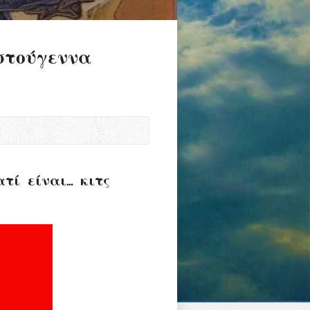
στούγεννα
τί είναι… κιτς