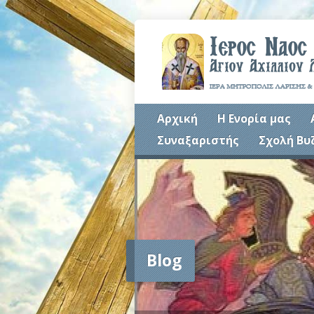
Αρχική
Η Ενορία μας
Συναξαριστής
Σχολή Βυ
Blog