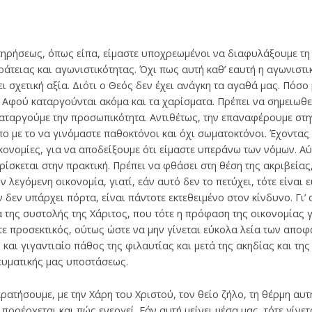
τηρήσεως, όπως είπα, είμαστε υποχρεωμένοι να διαφυλάξουμε τη
άτειας και αγωνιστικότητας. Όχι πως αυτή καθ’ εαυτή η αγωνιστικ
ι σχετική αξία. Διότι ο Θεός δεν έχει ανάγκη τα αγαθά μας. Πόσο
! Αφού καταργούνται ακόμα και τα χαρίσματα. Πρέπει να σημειωθε
καταργούμε την προσωπικότητα. Αντιθέτως, την επαναφέρουμε στη
 με το να γινόμαστε παθοκτόνοι και όχι σωματοκτόνοι. Έχοντας 
ονομίες, για να αποδείξουμε ότι είμαστε υπεράνω των νόμων. Αύτ
σκεται στην πρακτική. Πρέπει να φθάσει στη θέση της ακριβείας,
ν λεγόμενη οικονομία, γιατί, εάν αυτό δεν το πετύχει, τότε είναι 
ν δεν υπάρχει πόρτα, είναι πάντοτε εκτεθειμένο στον κίνδυνο. Γι’
 της συστολής της Χάριτος, που τότε η πρόφαση της οικονομίας γί
ε προσεκτικός, ούτως ώστε να μην γίνεται εύκολα λεία των απο­φ
και γιγαντιαίο πάθος της φιλαυτίας και μετά της ακηδίας και τη
νευματικής μας υποστά­σεως.
ρατήσουμε, με την Χάρη του Χριστού, τον θείο ζήλο, τη θέρμη αυ
προέρχεται και πώς ενεργεί. Εάν αυτή μείνει μέσα μας, τότε γίνε