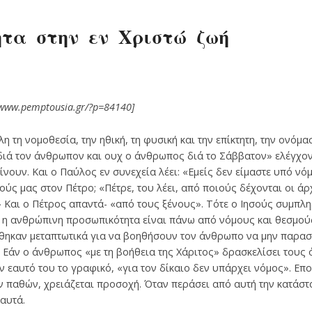
ητα στην εν Χριστώ ζωή
/www.pemptousia.gr/?p=84140]
η τη νομοθεσία, την ηθική, τη φυσική και την επίκτητη, την ονόμ
 διά τον άνθρωπον και ουχ ο άνθρωπος διά το Σάββατον» ελέγχο
ουν. Και ο Παύλος εν συνεχεία λέει: «Εμείς δεν είμαστε υπό νόμ
σούς μας στον Πέτρο; «Πέτρε, του λέει, από ποιούς δέχονται οι ά
 Και ο Πέτρος απαντά- «από τους ξένους». Τότε ο Ιησούς συμπληρ
ι η ανθρώπινη προσωπικότητα είναι πάνω από νόμους και θεσμούς 
έθηκαν μεταπτωτικά για να βοηθήσουν τον άνθρωπο να μην παρασ
 Εάν ο άνθρωπος «με τη βοήθεια της Χάριτος» δρασκελίσει τους 
ν εαυτό του το γραφικό, «για τον δίκαιο δεν υπάρχει νόμος». Ε
ν παθών, χρειάζεται προσοχή. Όταν περάσει από αυτή την κατάστα
αυτά.