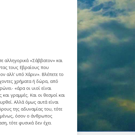
ασε αλληγορικά «Σάββατον» και
ντας τους Εβραίους που
ον αλλ’ υπό Χάριν». Βλέπετε το
ρχοντες χρήματα ή δώρα, από
ώνει- «άρα οι υιοί είναι
και γραμμές. Και οι θεσμοί και
υρθεί. Αλλά όμως αυτά είναι
όρους της αδυναμίας του, τότε
πομένως, όσον ο άνθρωπος
ση, τότε φυσικά δεν έχει