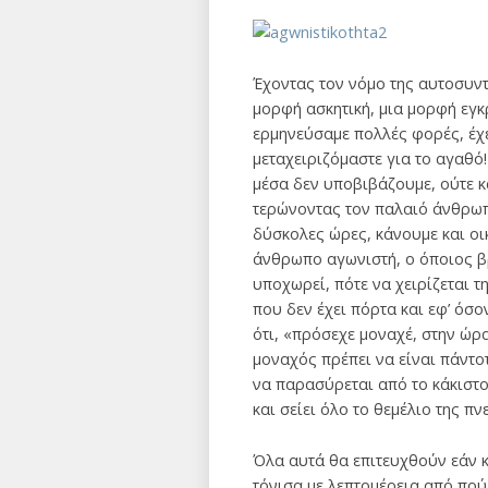
Έχοντας τον νόμο της αυτοσυν
μορφή ασκητική, μια μορφή εγκρ
ερμη­νεύσαμε πολλές φορές, έχε
μεταχειριζόμαστε για το αγαθό
μέσα δεν υποβιβάζουμε, ούτε 
τερώνοντας τον παλαιό άνθρωπο
δύσκολες ώρες, κάνουμε και οικ
άνθρωπο αγωνιστή, ο όποιος βρί
υποχωρεί, πότε να χειρίζεται τη
που δεν έχει πόρτα και εφ’ όσο
ότι, «πρόσεχε μοναχέ, στην ώρα
μοναχός πρέπει να είναι πάντοτ
να παρασύρεται από το κάκιστο 
και σείει όλο το θεμέλιο της π
Όλα αυτά θα επιτευχθούν εάν κ
τόνισα με λεπτομέρεια από πού 