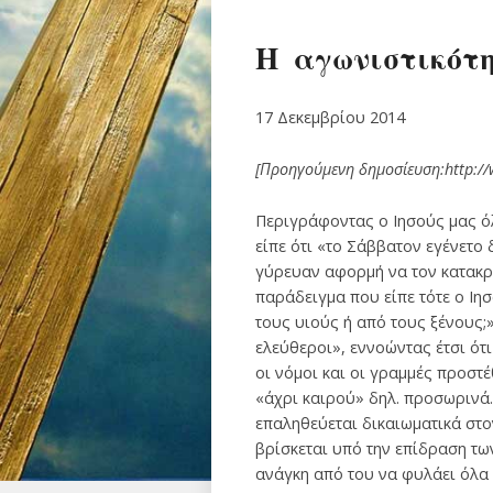
Η αγωνιστικότ
17 Δεκεμβρίου 2014
[Προηγούμενη δημοσίευση:http:/
Περιγράφοντας ο Ιησούς μας όλ
είπε ότι «το Σάββατον εγένετο
γύρευαν αφορμή να τον κατακρίν
παράδειγμα που είπε τότε ο Ιη
τους υιούς ή από τους ξένους;»
ελεύθεροι», εννοώντας έτσι ότ
οι νόμοι και οι γραμμές προστ
«άχρι καιρού» δηλ. προσωρινά.
επαληθεύεται δικαιωματικά στο
βρίσκεται υπό την επίδραση τω
ανάγκη από του να φυλάει όλα 