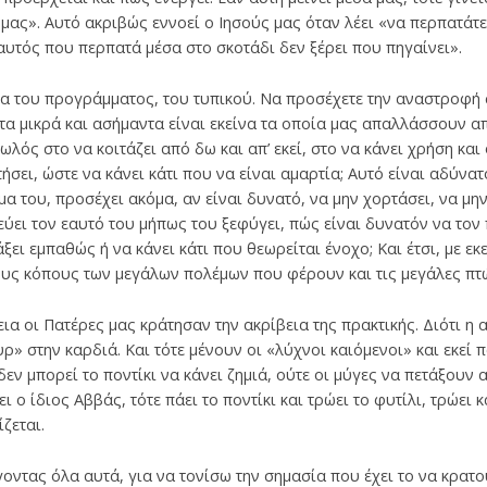
μας». Αυτό ακριβώς εννοεί ο Ιησούς μας όταν λέει «να περπατάτε 
«αυτός που περπατά μέσα στο σκοτάδι δεν ξέρει που πηγαίνει».
ια του προγράμμα­τος, του τυπικού. Να προσέχετε την αναστροφή
 τα μικρά και ασήμαντα είναι εκείνα τα οποία μας απαλλάσσουν 
ωλός στο να κοιτάζει από δω και απ’ εκεί, στο να κάνει χρήση και
σει, ώστε να κάνει κάτι που να είναι αμαρτία; Αυτό είναι αδύνα
μα του, προσέχει ακόμα, αν είναι δυνατό, να μην χορτάσει, να μη
τεύει τον εαυτό του μήπως του ξεφύγει, πώς είναι δυνατόν να τον
άξει εμπαθώς ή να κάνει κάτι που θεωρείται ένοχο; Και έτσι, με ε
υς κόπους των μεγάλων πολέμων που φέρουν και τις μεγάλες πτ
α οι Πατέρες μας κράτησαν την ακρίβεια της πρακτικής. Διότι η α
υρ» στην καρδιά. Και τότε μένουν οι «λύχνοι καιόμενοι» και εκεί π
ν μπορεί το ποντίκι να κάνει ζημιά, ούτε οι μύγες να πετάξουν 
 ο ίδιος Αββάς, τότε πάει το ποντίκι και τρώει το φυτίλι, τρώει κ
ίζεται.
οντας όλα αυτά, για να τονίσω την σημασία που έχει το να κρατο