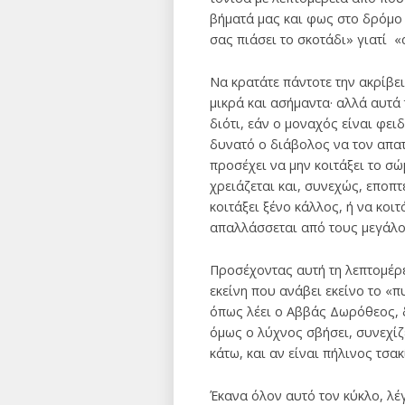
βήματά μας και φως στο δρόμο 
σας πιάσει το σκοτάδι» γιατί 
Να κρατάτε πάντοτε την ακρίβε
μικρά και ασήμαντα· αλλά αυτά
διότι, εάν ο μοναχός είναι φειδ
δυνατό ο διάβολος να τον απατή
προσέχει να μην κοιτάξει το σώ
χρειάζεται και, συνεχώς, εποπ
κοιτάξει ξένο κάλλος, ή να κοιτ
απαλλάσσεται από τους μεγάλο
Προσέχοντας αυτή τη λεπτομέρει
εκείνη που ανάβει εκείνο το «π
όπως λέει ο Αββάς Δωρόθεος, δε
όμως ο λύχνος σβήσει, συνεχίζει
κάτω, και αν είναι πήλινος τσακ
Έκανα όλον αυτό τον κύκλο, λέγ