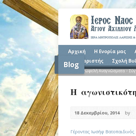
Αρχική
Η Ενορία μας
Συναξαριστής
Σχολή Βυ
Blog
Home
>
Ψυχωφελή Αναγνώσματα
>
Σύγ
Η αγωνιστικότ
18 Δεκεμβρίου, 2014
by
Γέροντας Ιωσήφ Βατοπαιδινός