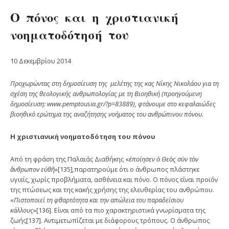
Ο πόνος και η χριστιανική
νοηματοδότησή του
10 Δεκεμβρίου 2014
Προχωρώντας στη δημοσίευση της
μελέτης της κας Νίκης Νικολάου για τη
σχέση της θεολογικής ανθρωπολογίας με τη Βιοηθική (προηγούμενη
δημοσίευση: www.pemptousia.gr/?p=83889), φτάνουμε στο κεφαλαιώδες
βιοηθικό ερώτημα της αναζήτησης νοήματος του ανθρώπινου πόνου.
Η χριστιανική νοηματοδότηση του πόνου
Από τη φράση της Παλαιάς Διαθήκης «
ἐ
ποίησεν
ὁ Θεὸς σὺν τὸν
ἄνθρωπον εὐθῆ
»[135]
,
παρατηρούμε ότι ο άνθρωπος πλάστηκε
υγιείς, χωρίς προβλήματα, ασθένεια και πόνο. Ο πόνος είναι προϊόν
της πτώσεως και της κακής χρήσης της ελευθερίας του ανθρώπου.
«
Πιστοποιεί τη φθαρτότητα και την απώλεια του παραδείσιου
κάλλους
»[136]. Είναι από τα πιο χαρακτηριστικά γνωρίσματα της
ζωής[137]. Αντιμετωπίζεται με διάφορους τρόπους. Ο άνθρωπος