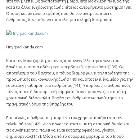
είτε τον βλέπει ως αναπότρεπτη μοίρα, είτε ως σκιερή πλευρά της
κατά τα άλλα ευχάριστης ζωής, είτε ως ανερμήνευτο μυστήριο[138].
Όποιος και αν είναι ο τρόπος που θα τον αντιμετωπίσει ο
άνθρωπος, δεν παύει να αποτελεί μια σκληρή δοκιμασία.
Πηγή:adikanda.com
Κατά τον Μαντζαρίδη, ο πόνος προαναγγέλλει την οδύνη του
θανάτου, η οποία οδύνη έχει υπερβατικές προεκτάσεις[139]. Ως
αποτέλεσμα του θανάτου, ο πόνος διαμορφώνει την ποιότητα της
προσωπικής και κοινωνικής ζωής[140] και αποτελεί ένα μέσο για την
εσωτερική κάθαρση του ανθρώπου[141]. Επομένως, ο ανθρώπινος
πόνος αποκτά διαφορετική ερμηνεία όταν προσεγγίζεται από τη
χριστιανική διδασκαλία. Βοηθά τον άνθρωπο να αναζητήσει το
πραγματικό νόημα της ύπαρξής του.
Επομένως, ο άνθρωπος μπορεί να τον χρησιμοποιήσει για την
τελείωσή του[142]. Αν ο πόνος ταυτιστεί με τη σταυρική θυσία και
τις συνέπειές της, παύει να είναι καταστροφικός και γίνεται
δημιουργικός[143]. Μέσα από το σταυρικό μαρτύριο του Ιησού