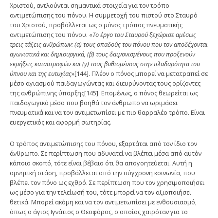
Χριστού, αντλούνται σημαντικά στοιχεία για τον τρόπο
αντιμετώπισης του πόνου. Η συμμετοχή του πιστού στο Σταυρό
του Χριστού, προβάλλεται ως ο μόνος τρόπος πνευματικής
αντιμετώπισης του πόνου. «
Το έργο του Σταυρού ξεχώρισε αμέσως
τρεις τάξεις ανθρώπων: (α) τους οπαδούς του πόνου που τον αποδέχονται
αγωνιστικά και δημιουργικά, (β) τους δαιμονισμένους που προξενούν
εκρήξεις καταστροφών και (γ) τους βυθισμένους στην πλαδαρότητα του
ύπνου και της ευτυχίας
»[144]. Πλέον ο πόνος μπορεί να μετατραπεί σε
μέσο αγιασμού παιδαγωγώντας και διευρύνοντας τους ορίζοντες
της ανθρώπινης ύπαρξης[145]. Επομένως, ο πόνος θεωρείται ως
παιδαγωγικό μέσο που βοηθά τον άνθρωπο να ωριμάσει
πνευματικά και να τον αντιμετωπίσει με πιο θαρραλέο τρόπο. Είναι
ευεργετικός και αφορμή σωτηρίας.
Ο τρόπος αντιμετώπισης του πόνου, εξαρτάται από τον ίδιο τον
άνθρωπο. Σε περίπτωση που αδυνατεί να βλέπει μέσα από αυτόν
κάποιο σκοπό, τότε είναι βέβαιο ότι θα απογοητεύεται. Αυτή η
αρνητική στάση, προβάλλεται από την σύγχρονη κοινωνία, που
βλέπει τον πόνο ως εχθρό. Σε περίπτωση που τον χρησιμοποιήσει
ως μέσο για την τελείωσή του, τότε μπορεί να τον αξιοποιήσει
θετικά. Μπορεί ακόμη και να τον αντιμετωπίσει με ενθουσιασμό,
όπως ο άγιος Ιγνάτιος ο Θεοφόρος, ο οποίος χαιρόταν για το