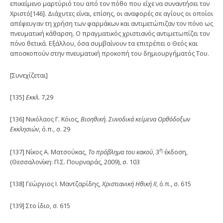
επικείμενο μαρτύριό του από τον πόθο που είχε να συναντήσει τον
Χριστό[146]. Διάχυτες είναι, επίσης, οι αναφορές σε αγίους οι οποίοι
απέφευγαν τη χρήση των φαρμάκων και αντιμετώπιζαν τον πόνο ως
πνευματική κάθαρση. Ο πραγματικός χριστιανός αντιμετωπίζει τον
πόνο θετικά. Εξάλλου, όσα συμβαίνουν τα επιτρέπει ο Θεός και
αποσκοπούν στην πνευματική προκοπή του δημιουργήματός Του.
[Συνεχίζεται]
[135]
Εκκλ.
7,29
[136] Νικόλαος Γ. Κόιος,
Βιοηθική. Συνοδικά κείμενα Ορθόδοξων
Εκκλησιών
, ό.π., σ. 29
η
[137] Νίκος Α. Ματσούκας,
Το πρόβλημα του κακού
, 3
έκδοση,
(Θεσσαλονίκη: Π.Σ. Πουρναράς, 2009), σ. 103
[138] Γεώργιος Ι. Μαντζαρίδης,
Χριστιανική Ηθική ΙΙ
, ό.π., σ. 615
[139] Στο ίδιο, σ. 615