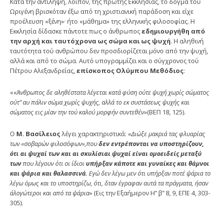
Κατά την αντίληψη, λοιπόν, της πρώτης Εκκλησίας, το δόγμα τού
Ωριγένη βρισκόταν έξω από τη χριστιανική πα­ράδοση και είχε
προέλευση «ξένη»· ήτο «μάθημα» της ελ­ληνικής φιλοσοφίας. Η
Εκκλησία δίδασκε πάντοτε πως ο άνθρωπος
εδημιουργήθη από
την αρχή και ταυτόχρονα ως σώμα και ως ψυχή
. Η αληθινή
ταυτότητα τού ανθρώπου δεν προσδιορίζεται μόνο από την ψυχή,
αλλά και από το σώμα. Αυτό υπογραμμίζει και ο σύγχρονος τού
Πέτρου Αλεξανδρείας,
επίσκοπος Ολύμπου Μεθόδιος
:
««
Άνθρωπος δε αληθέστατα λέγεται κατά φύση ούτε ψυχή χωρίς σώματος
ούτ” αυ πάλιν σώμα χωρίς ψυχής, αλλά το εκ συστάσεως ψυχής και
σώματος εις μίαν την τού καλού μορφήν συντεθέν»
(ΒΕΠ 18, 125).
Ο
Μ. Βασίλειος
λέγει χαρακτηριστικά: «
Διώξε μακριά τας φλυαρίας
των «σοβαρών φιλοσόφων»,
που
δεν εντρέπονται να υποστηρίζουν,
ότι αι ψυχαί των και αι σκυλίσιαι ψυχαί είναι ομοειδείς μεταξύ
των
που λέγουν ότι οι ίδιοι
υπήρξαν κάποτε και γυναίκες και θάμνοι
και ψάρια και θα­λασσινά
. Εγώ δεν λέγω μεν ότι υπήρξαν ποτέ ψάρια το
λέγω όμως και το υποστηρίζω, ότι, δταν έγραφαν αυτά τα πράγματα, ήσαν
άλογώτεροι και από τα ψάρια
» (Εις την Εξαήμερον Η” β” 8, 9, ΕΠΕ 4, 303-
305).