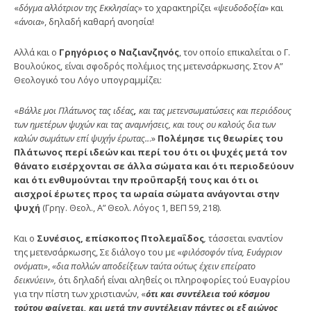
«
δόγμα αλλότριον της Εκκλησίας
» το χαρακτη­ρίζει «
ψευδοδοξία
» και
«
άνοια
», δηλαδή καθαρή ανοησία!
Αλλά και ο
Γρηγόριος ο Ναζιανζηνός
, τον οποίο επι­καλείται ο Γ.
Βουλούκος, είναι σφοδρός πολέμιος της με­τενσάρκωσης. Στον Α”
Θεολογικό του Λόγο υπογραμμίζει:
«
Βάλλε μοι Πλάτωνος τας ιδέας
,
και τας μετενσωματώσεις και περιόδους
των ημετέρων ψυχών και τας αναμνή­σεις, και τους ου καλούς δια των
καλών σωμάτων επί ψυ­χήν έρωτας..
.»
Πολέμησε τις θεωρίες του
Πλάτωνος περί ιδεών και περί του ότι οι ψυχές μετά τον
θάνατο εισέρχο­νται σε άλλα σώματα και ότι περιοδεύουν
και ότι ενθυ­μούνται την προΰπαρξή τους και ότι οι
αισχροί έρωτες προς τα ωραία σώματα ανάγονται στην
ψυχή
(Γρηγ. Θεολ., Α” Θεολ. Λόγος 1, ΒΕΠ 59, 218).
Και ο
Συνέσιος, επίσκοπος Πτολεμαΐδος
,
τάσσεται ενα­ντίον
της μετενσάρκωσης, Σε διάλογο του με «
φιλόσοφόν τίνα, Ευάγριον
ονόματι
»,
«δια πολλών αποδείξεων ταύτα ούτως έχειν επείρατο
δεικνύειν»,
ότι δηλαδή είναι αληθείς οι πληροφορίες τού Ευαγρίου
για την πίστη των χρι­στιανών, «
ότι και συντέλεια τού κόσμου
τούτου φαίνεται, και μετά την συντέλειαν πάντες οι εξ αιώνος