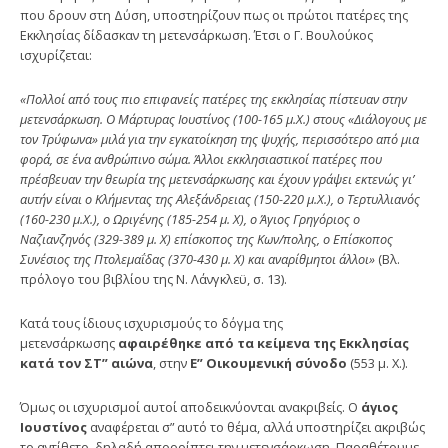
που δρουν στη Δύση, υποστηρίζουν πως οι πρώτοι πατέρες της
Εκκλησίας δίδασκαν τη μετενσάρκω­ση. Έτσι ο Γ. Βουλούκος
ισχυρίζεται:
«Πολλοί από τους πιο επιφανείς πατέρες της εκκλησίας πίστευαν στην
μετενσάρκωση. Ο Μάρτυρας Ιουστίνος (100-165 μ.Χ.) στους «Διάλογους με
τον Τρύφωνα» μιλά για την εγκατοίκηση της ψυχής, περισσότερο από μια
φορά, σε ένα ανθρώπινο σώμα. Άλλοι εκκλησιαστικοί πατέρες που
πρέσβευαν την θεωρία της μετενσάρκωσης και έχουν γράψει εκτενώς γι’
αυτήν είναι ο Κλήμεντας της Αλεξάνδρειας (150-220 μ.Χ.), ο Τερτυλλιανός
(160-230 μ.Χ.), ο Ωριγένης (185-254 μ. Χ), ο Άγιος Γρηγόριος ο
Ναζιανζηνός (329-389 μ. Χ) επίσκοπος της Κων/πολης, ο Επίσκοπος
Συνέσιος της Πτολεμαΐδας (370-430 μ. Χ) και αναρίθμητοι άλλοι»
(Βλ.
πρόλογο του βιβλίου της Ν. Λάνγκλεϋ, σ. 13).
Κατά τους ίδιους ισχυρισμούς το δόγμα της
μετενσάρκωσης
αφαιρέθηκε από τα κείμενα της Εκκλησίας
κατά τον ΣΤ” αιώνα
, στην
Ε” Οικουμενική σύνοδο
(553 μ. Χ.).
Όμως οι ισχυρισμοί αυτοί αποδεικνύονται ανακριβείς. Ο
άγιος
Ιουστίνος
αναφέρεται σ” αυτό το θέμα, αλλά υ­ποστηρίζει ακριβώς
το αντίθετο, δηλαδή απορρίπτει την με­τενσάρκωση. Παραθέτουμε