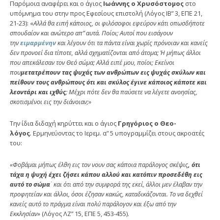
Παρόμοια αναφέρει και ο άγιος
Ιωάννης ο Χρυσόστο­μος
στο
υπόμνημα του στην προς Εφεσίους επιστολή (Λόγος IB” 3, ΕΠΕ 21,
21-23): «
Αλλά θα ειπή κάποιος, οι φιλόσοφοι εφεύρον κάτι οπωσδήποτε
σπουδαίον και ανώ­τερο απ” αυτά. Ποίοι; Αυτοί που εισάγουν
την
ειμαρμένην
και λέγουν ότι τα πάντα είναι χωρίς πρόνοιαν και κανείς
δεν προνοεί δια τίποτε, αλλά σχηματίζονται από άτομα; Ή μήπως άλλοι
που απεκάλεσαν τον Θεό σώμα; Αλλά ειπέ μου, ποίοι; Εκείνοι
που
μετατρέπουν τας ψυχάς των ανθρώπων εις ψυχάς σκύλων και
πείθουν τους ανθρώπους ότι και σκύλος έγινε κάποιος κάποτε και
λεοντάρι και ιχθύς
; Μέχρι πότε δεν θα παύσετε να λέγετε ανοησίας,
σκοτισμένοι εις την διάνοιαν;»
Την ίδια διδαχή κηρύττει και ο άγιος
Γρηγόριος ο Θεο­
λόγος
.
Ερμηνεύοντας το Ιερεμ. α” 5 υπογραμμίζει στους ακροατές
του:
«Φοβάμαι μήπως έλθη εις τον νουν σας κάποια παρά­λογος σκέψις
,
ότι
τάχα η ψυχή έχει ζήσει κάπου αλλού και κατόπιν προσεδέθη εις
αυτό το σώμα
˙ και ότι από την συμφορά της εκεί, άλλοι μεν έλαβαν την
προφητείαν και άλλοι, όσοι έζησαν κακώς, καταδικάζονται. Το να δεχθεί
κανείς αυτό το πράγμα είναι πολύ παράλογον και έξω από την
Εκκλησίαν»
(Λόγος ΛΖ” 15, ΕΠΕ 5, 453-455).