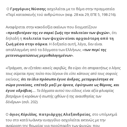
Ο
Γρηγόριος Νύσσης
ασχολείται με το θέμα στην πραγματεία
«Περί κατασκευής τού ανθρώπου» (κεφ. 28 και 29, ΕΠΕ 5, 198-216).
Αναφέρεται στην κακοδοξία εκείνων που δογματίζουν
«
πρεσβυτέραν της εν σαρκί ζωής την πολιτείαν των ψυ­χών
», ότι
δηλαδή η
πολιτεία των ψυχών είναι αρχαιότερη από τη
ζωή μέσα στην σάρκα
. Η δοξασία αυτή, λέγει, δεν είναι
απαλλαγμένη από τα δόγματα των Ελλήνων, «
των περί της
μετενσωματώσεως μεμυθολογημένων
».
«Πράγματι, αν εξετάσει κανείς ακριβώς, θα εύρει ότι απαραιτήτως ο λόγος
τους σύρεται προς τούτο που λέγουν ότι είπε κάποιος από τους σοφούς
εκείνους,
ότι το ίδιο πρόσωπο έγινε άνδρας, μεταμφιέστηκε σε
σώμα γυναίκας, επέταξε μαζί με όρνεα, έφύτρωσε ως θάμνος, και
έγινε υδρόβιος
…. Τα δόγματα αυτού του είδους είναι αξία φλυα­ρίας
βατράχων ή κοράκων ή σιωπής ιχθύων ή της αναισθη­σίας των
δένδρων»
(σελ. 202).
Ο
άγιος
Κύριλλος,
πατριάρχης Αλεξανδρείας
, στο υπόμνημά
του στο κατά Ιωάννην ευαγγέλιο ασχολείται εκτενώς με την
αναίρεση της θεωρίας για προΰπαρξη των ψυχών, που