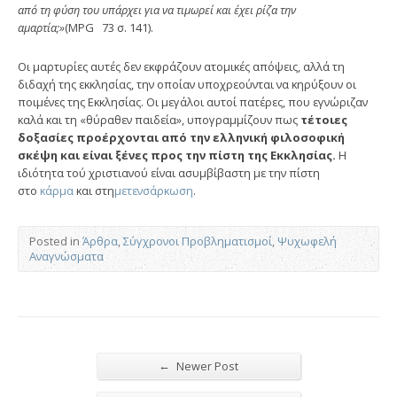
από τη φύση του υπάρχει για να τιμωρεί και έχει ρίζα την
αμαρτία;»
(MPG 73 σ. 141).
Οι μαρτυρίες αυτές δεν εκφράζουν ατομικές απόψεις, αλλά τη
διδαχή της εκκλησίας, την οποίαν υποχρεούνται να κηρύξουν οι
ποιμένες της Εκκλησίας. Οι μεγάλοι αυτοί πατέρες, που εγνώριζαν
καλά και τη «θύραθεν παιδεία», υπογραμμίζουν πως
τέτοιες
δοξασίες προέρχονται από την ελληνική φιλοσοφική
σκέψη και είναι ξένες προς την πίστη της Εκκλησίας.
Η
ιδιότητα τού χριστιανού είναι ασυμβί­βαστη με την πίστη
στο
κάρμα
και στη
μετενσάρκωση
.
Posted in
Άρθρα
,
Σύγχρονοι Προβληματισμοί
,
Ψυχωφελή
Αναγνώσματα
←
Newer Post