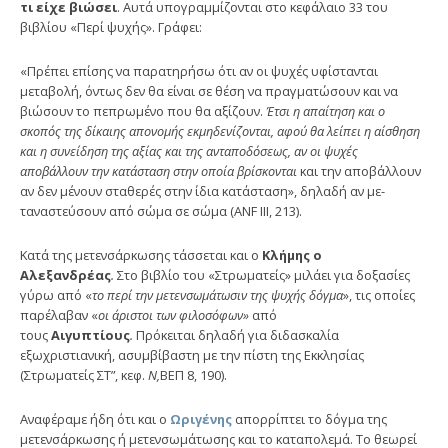
τι είχε βιώσει
. Αυτά υπο­γραμμίζονται στο κεφάλαιο 33 του
βιβλίου «Περί ψυχής». Γράφει:
«Πρέπει επίσης να παρατηρήσω ότι αν οι ψυχές υφίστα­νται
μεταβολή, όντως δεν θα είναι σε θέση να πραγματώ­σουν και να
βιώσουν το πεπρωμένο που θα αξίζουν.
Έτσι
η απαίτηση και ο
σκοπός της δίκαιης απονομής εκμηδενί­ζονται, αφού θα λείπει η αίσθηση
και η συνείδηση της αξίας και της ανταποδόσεως, αν οι ψυχές
αποβάλλουν την κατάσταση στην οποία βρίσκονται
και την αποβάλλουν
αν δεν μένουν σταθερές στην ίδια κατάσταση», δηλαδή αν με­
ταναστεύσουν από σώμα σε σώμα (ANF III, 213).
Κατά της μετενσάρκωσης τάσσεται και ο
Κλήμης ο
Αλεξανδρέας
.
Στο βιβλίο του «Στρωματείς» μιλάει για δο­ξασίες
γύρω από «
το περί την μετενσωμάτωσιν της ψυχής δόγμα
», τις οποίες
παρέλαβαν «
οι
άριστοι των φιλοσόφων»
από
τους
Αιγυπτίους
.
Πρόκειται δηλαδή για διδασκαλία
εξωχριστιανική, ασυμβίβαστη με την πίστη της Εκκλησίας
(Στρωματείς ΣΤ”, κεφ.
Ν,
ΒΕΠ 8, 190).
Αναφέραμε ήδη ότι και ο
Ωριγένης
απορρίπτει το δόγμα της
μετενσάρκωσης ή μετενσωμάτωσης και το καταπολεμά. Το θεωρεί