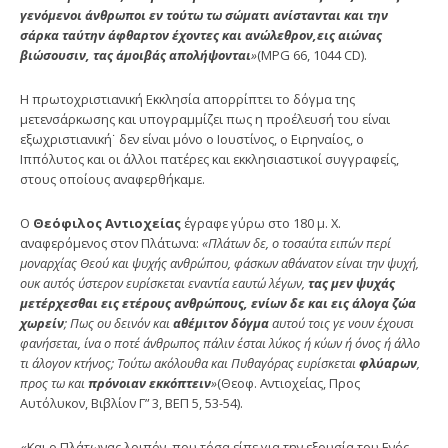
γενόμενοι άνθρωποι εν τούτω τω σώματι ανίστανται και την
σάρκα ταύτην άφθαρτον έχοντες και ανώλεθρον,εις αιώνας
βιώσουσιν, τας άμοιβάς απολήψονται
»
(MPG 66, 1044 CD).
Η πρωτοχριστιανική Εκκλησία απορρίπτει το δόγμα της
μετενσάρκωσης και υπογραμμίζει πως η προέλευσή του είναι
εξωχριστιανική˙ δεν είναι μόνο ο Ιουστίνος, ο Ειρη­ναίος, ο
Ιππόλυτος και οι άλλοι πατέρες και εκκλησιαστι­κοί συγγραφείς,
στους οποίους αναφερθήκαμε.
Ο
Θεόφιλος Αντιοχείας
έγραφε γύρω στο 180 μ. Χ.
αναφερόμενος στον Πλάτωνα:
«Πλάτων δε, ο τοσαύτα ειπών περί
μοναρχίας Θεού και ψυχής ανθρώπου, φάσκων αθάνατον είναι την ψυχή,
ουκ αυτός ύστερον ευρίσκεται εναντία εαυτώ λέγων,
τας μεν ψυχάς
μετέρχεσθαι εις ετέ­ρους ανθρώπους, ενίων δε και εις άλογα ζώα
χωρείν
; Πως ου δεινόν και
αθέμιτον δόγμα
αυτού τοις γε νουν έχουσι
φανήσεται, ίνα ο ποτέ άνθρωπος πάλιν έσται λύκος ή κύων ή όνος ή άλλο
τι άλογον κτήνος; Τούτω ακόλουθα και Πυ­θαγόρας ευρίσκεται
φλύαρων
,
προς τω και
πρόνοιαν εκκόπτειν
»
(Θεοφ. Αντιοχείας, Προς
Αυτόλυκον, Βιβλίον Γ” 3, ΒΕΠ 5, 53-54).
«Και ο Πλάτωνας λοιπόν, που τόσα είπε για την εξουσία του Ενός