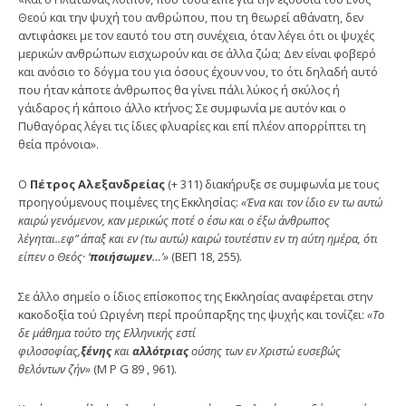
Θεού και την ψυχή του ανθρώπου, που τη θεω­ρεί αθάνατη, δεν
αντιφάσκει με τον εαυτό του στη συνέ­χεια, όταν λέγει ότι οι ψυχές
μερικών ανθρώπων εισχω­ρούν και σε άλλα ζώα; Δεν είναι φοβερό
και ανόσιο το δόγμα του για όσους έχουν νου, το ότι δηλαδή αυτό
που ήταν κάποτε άνθρωπος θα γίνει πάλι λύκος ή σκύλος ή
γάιδαρος ή κάποιο άλλο κτήνος; Σε συμφωνία με αυτόν και ο
Πυθαγόρας λέγει τις ίδιες φλυαρίες και επί πλέον απορρίπτει τη
θεία πρόνοια».
Ο
Πέτρος Αλεξανδρείας
(+ 311) διακήρυξε σε συμφω­νία με τους
προηγούμενους ποιμένες της Εκκλησίας:
«Ένα και τον ίδιο εν τω αυτώ
καιρώ γενόμενον, καν με­ρικώς ποτέ ο έσω και ο έξω άνθρωπος
λέγηται..εφ” άπαξ και εν (τω αυτώ) καιρώ τουτέστιν εν τη αύτη ημέρα, ότι
είπεν ο Θεός· ‘
ποιήσωμεν
…’»
(ΒΕΠ 18, 255).
Σε άλλο σημείο ο ίδιος επίσκοπος της Εκκλησίας ανα­φέρεται στην
κακοδοξία τού Ωριγένη περί προΰπαρξης της ψυχής και τονίζει:
«Το
δε μάθημα τούτο της Ελληνικής εστί
φιλοσοφίας,
ξένης
και
αλλότριας
ούσης των εν Χριστώ ευσεβώς
θελόντων ζήν»
(Μ Ρ G 89 , 961).