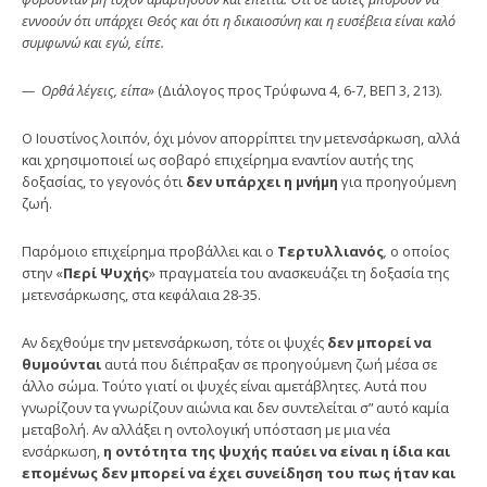
εννοούν ότι υπάρχει Θεός και ότι η δικαιοσύνη και η ευσέβεια είναι καλό
συμφωνώ και εγώ, είπε.
—
Ορθά λέγεις, είπα»
(Διάλογος προς Τρύφωνα 4, 6-7, ΒΕΠ 3, 213).
Ο Ιουστίνος λοιπόν, όχι μόνον απορρίπτει την μετεν­σάρκωση, αλλά
και χρησιμοποιεί ως σοβαρό επιχείρημα εναντίον αυτής της
δοξασίας, το γεγονός ότι
δεν υπάρχει η μνήμη
για προηγούμενη
ζωή.
Παρόμοιο επιχείρημα προβάλλει και ο
Τερτυλλιανός
,
ο οποίος
στην «
Περί Ψυχής
» πραγματεία του ανασκευάζει τη δοξασία της
μετενσάρκωσης, στα κεφάλαια 28-35.
Αν δεχθούμε την μετενσάρκωση, τότε οι ψυχές
δεν μπορεί να
θυμούνται
αυτά που διέπραξαν σε προηγούμενη ζωή μέσα σε
άλλο σώμα. Τούτο γιατί οι ψυχές είναι αμετά­βλητες. Αυτά που
γνωρίζουν τα γνωρίζουν αιώνια και δεν συντελείται σ” αυτό καμία
μεταβολή. Αν αλλάξει η οντο­λογική υπόσταση με μια νέα
ενσάρκωση,
η οντότητα της ψυχής παύει να είναι η ίδια και
επομένως δεν μπορεί να έχει συνείδηση του πως ήταν και