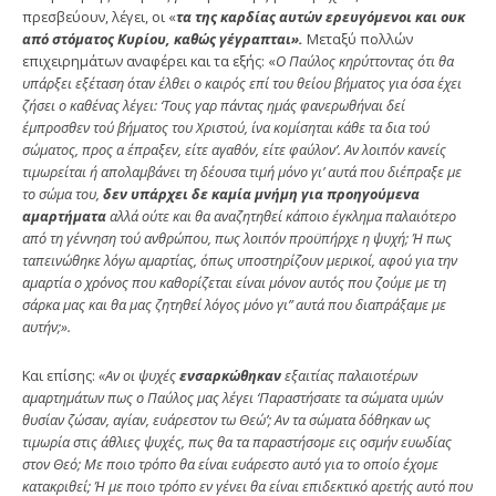
πρεσβεύουν, λέγει, οι «
τα της καρδίας αυτών ερευγόμενοι και ουκ
από στόματος Κυρίου, καθώς γέγραπται».
Μεταξύ πολλών
επιχειρημάτων αναφέρει και τα εξής: «
Ο Παύλος κηρύττοντας ότι θα
υπάρξει εξέταση όταν έλθει ο καιρός επί του θείου βήματος για όσα έχει
ζήσει ο καθένας λέγει: ‘Τους γαρ πάντας ημάς φανερωθήναι δεί
έμπροσθεν τού βήματος του Χριστού, ίνα κομίσηται κάθε τα δια τού
σώματος, προς α έπραξεν, είτε αγαθόν, είτε φαύλον’. Αν λοιπόν κανείς
τιμωρείται ή απολαμβάνει τη δέουσα τιμή μόνο γι’ αυτά που διέπραξε με
το σώμα του,
δεν υπάρχει δε καμία μνήμη για προηγούμενα
αμαρτήματα
αλλά ούτε και θα αναζητηθεί κάποιο έγκλημα παλαιότερο
από τη γέννηση τού ανθρώπου, πως λοιπόν προϋπήρχε η ψυχή; Ή πως
ταπεινώθηκε λόγω αμαρτίας, όπως υποστηρί­ζουν μερικοί, αφού για την
αμαρτία ο χρόνος που καθορί­ζεται είναι μόνον αυτός που ζούμε με τη
σάρκα μας και θα μας ζητηθεί λόγος μόνο γι” αυτά που διαπράξαμε με
αυτήν;».
Και επίσης:
«Αν οι ψυχές
ενσαρκώθηκαν
εξαιτίας πα­λαιοτέρων
αμαρτημάτων πως ο Παύλος μας λέγει ‘Παραστήσατε τα σώματα υμών
θυσίαν ζώσαν, αγίαν, ευάρεστον τω Θεώ’; Αν τα σώματα δόθηκαν ως
τιμωρία στις άθλιες ψυχές, πως θα τα παραστήσομε εις οσμήν ευωδίας
στον Θεό; Με ποιο τρόπο θα είναι ευάρεστο αυτό για το οποίο έχομε
κατακριθεί; Ή με ποιο τρόπο εν γένει θα είναι επι­δεκτικό αρετής αυτό που