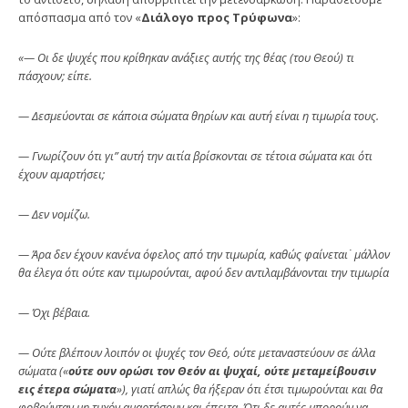
απόσπασμα από τον «
Διάλογο προς Τρύφωνα
»:
«— Οι δε ψυχές που κρίθηκαν ανάξιες αυτής της θέας (του Θεού) τι
πάσχουν; είπε.
—
Δεσμεύονται σε κάποια σώματα θηρίων και αυτή είναι η τιμωρία τους.
—
Γνωρίζουν ότι γι” αυτή την αιτία βρίσκονται σε τέτοια σώματα και ότι
έχουν αμαρτήσει;
—
Δεν νομίζω.
—
Άρα δεν έχουν κανένα όφελος από την τιμωρία, κα­θώς φαίνεται˙ μάλλον
θα έλεγα ότι ούτε καν τιμωρούνται, αφού δεν αντιλαμβάνονται την τιμωρία
—
Όχι βέβαια.
—
Ούτε βλέπουν λοιπόν οι ψυχές τον Θεό, ούτε μετανα­στεύουν σε άλλα
σώματα («
ούτε ουν ορώσι τον Θεόν αι ψυχαί, ούτε μεταμείβουσιν
εις έτερα σώματα
»), γιατί απλώς θα ήξεραν ότι έτσι τιμωρούνται και θα
φοβούνταν μη τυχόν αμαρτήσουν και έπειτα. Ότι δε αυτές μπορούν να