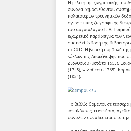
Η μελέτη της ζωγραφικής του Α
σύνολα δημοσιεύονται, συστημα
παλαιότερων ερευνητικών δεδομέ
αγιορείτικης ζωγραφικής διευρ
του αρχαιολόγου Γ. Δ. Τσιμπού
εξαιρετικό παράδειγμα των νέ
αποτελεί έκδοση της διδακτορ
το 2012. Η βασική συμβολή της
κύκλων της Αποκάλυψης που σώ
Διονυσίου (μετά το 1553), Ξεν
(1715), Φιλοθέου (1765), Καρα
(1852).
Το βιβλίο δομείται σε τέσσερα
καταλόγους, ευρετήρια, σχέδι
συνόλων συνοδεύεται από την 