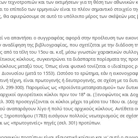
 των τεχνοτροπιών και των εκτιμήσεων για τη θέση των αθωνικών 
 το επίπεδο των ερμηνειών είναι το πλέον σημαντικό στοιχείο της
ς, θα αφιερώσουμε σε αυτό το υπόλοιπο μέρος των σκέψεών μας 
εί να απαντήσει ο συγγραφέας αφορά στην προέλευση των εικο
ν αναδίφηση της βιβλιογραφίας, που σχετίζεται με την διάδοση 
 από τα τέλη του 15ου αι. κ.εξ. μέσω γνωστών χαρακτικών συλλ
είτικους κύκλους, συγκεντρώνει τα διάσπαρτα πορίσματα της πρ
 κύκλους μεταξύ τους. Όπως είναι φυσικό τονίζεται ο ιδιαίτερος
 Διονυσίου (μετά το 1553). Ωστόσο το ερώτημα, εάν η εικονογρα
ινή τέχνη, είναι πρωτογενής ή δευτερογενής, σε σχέση με τα δυτ
ελ. 299-300). Παρομοίως ως «προϊόντα μεταπρατισμού» των δυτικ
αρχικοί αγιορείτικοι κύκλοι πριν τον 18° αι. (Ξενοφώντος και Δο
. 300) προσεγγίζονται οι κύκλοι μέχρι τα μέσα του 18ου αι. (Δο
ύ αναπαράγουν λίγο ή πολύ τους αρχικούς κύκλους. Αντίθετα οι 
ης Ξηροποτάμου (1783) εισάγουν πολλούς νεωτερισμούς σε σχέση
αι ως «πρωτογενείς» πηγές (σελ. 301) προτύπων.
ραφικών προτύπων είναι εξαιρετικά κρίσιμο και γι’ αυτό ο συγ