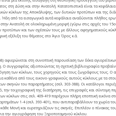
) είναι μία εκτενής εισαγωγή στη θεολογική προσέγγιση του βιβλ
ατος στη Δύση και στην Ανατολή. Κατατοπιστικά είναι τα κεφάλαι
κών κύκλων της Αποκάλυψης, των δυτικών προτύπων και της διά
ή. Ήδη από τα εισαγωγικά αυτά κεφάλαια αναδύονται πλήθος ερω
στην Ανατολή σε ολοκληρωμένη μορφή (γύρω στις αρχές του 15ου
 προτύπων και των σχέσεών τους με άλλους αφηγηματικούς κύκ
φική εξέλιξη του θέματος στο Άγιο Όρος κ.ά.
68) αφιερώνεται στη συνοπτική παρουσίαση των δέκα αγιορείτικω
η. Ο συγγραφέας αξιοποιώντας τη σχετική βιβλιογραφία προβαίν
λόγηση των κύκλων, τους χορηγούς και τους ζωγράφους τους. Ο 
ια καθένα από τους εικονο-γραφικούς αυτούς κύκλους με τα στο
ων σκηνών του παραρτήματος (σελ. 303-388). Οι κατάλογοι περι
ό, την τοιχογραφική της διατήρηση, τις επιγραφές και σύντομη π
ων κύκλων στις σελ. 409-419 παρέχουν πλήρη εποπτική εικόνα στ
ραρτημάτων 1-4 (σελ. 393-401), που αντιπαραβάλλουν τα χωρία το
 κάθε Μονή και ευρετηριάζουν τις σκηνές. Επιπλέον ο πίνακας του
ια την αγιογράφηση του Ξηροποταμηνού κύκλου.