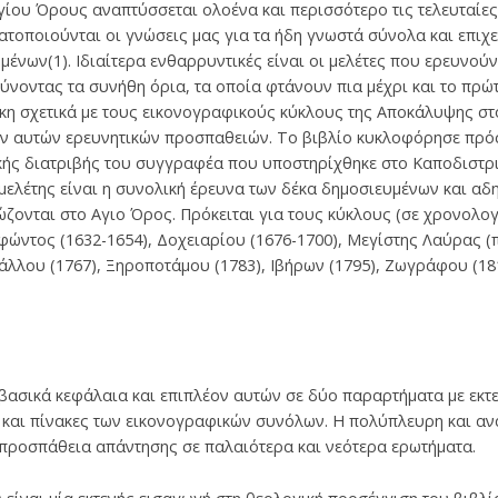
γίου Όρους αναπτύσσεται ολοένα και περισσότερο τις τελευταίες
τοποιούνται οι γνώσεις μας για τα ήδη γνωστά σύνολα και επιχε
νων(1). Ιδιαίτερα ενθαρρυντικές είναι οι μελέτες που ερευνούν 
ύνοντας τα συνήθη όρια, τα οποία φτάνουν πια μέχρι και το πρώτ
κη σχετικά με τους εικονογραφικούς κύκλους της Αποκάλυψης στ
ων αυτών ερευνητικών προσπαθειών. Το βιβλίο κυκλοφόρησε πρό
ικής διατριβής του συγγραφέα που υποστηρίχθηκε στο Καποδιστρ
 μελέτης είναι η συνολική έρευνα των δέκα δημοσιευμένων και 
ζονται στο Αγιο Όρος. Πρόκειται για τους κύκλους (σε χρονολο
οφώντος (1632-1654), Δοχειαρίου (1676-1700), Μεγίστης Λαύρας 
κάλλου (1767), Ξηροποτάμου (1783), Ιβήρων (1795), Ζωγράφου (1
 βασικά κεφάλαια και επιπλέον αυτών σε δύο παραρτήματα με εκτ
α και πίνακες των εικονογραφικών συνόλων. Η πολύπλευρη και α
προσπάθεια απάντησης σε παλαιότερα και νεότερα ερωτήματα.