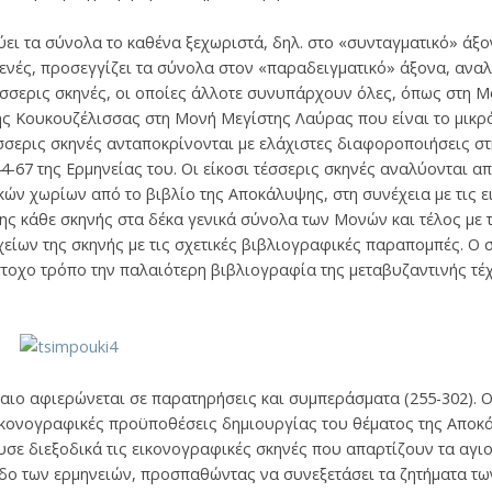
ι τα σύνολα το καθένα ξεχωριστά, δηλ. στο «συνταγματικό» άξονα
κτενές, προσεγγίζει τα σύνολα στον «παραδειγματικό» άξονα, ανα
έσσερις σκηνές, οι οποίες άλλοτε συνυπάρχουν όλες, όπως στη 
ης Κουκουζέλισσας στη Μονή Μεγίστης Λαύρας που είναι το μικρ
έσσερις σκηνές ανταποκρίνονται με ελάχιστες διαφοροποιήσεις στ
44-67 της Ερμηνείας του. Οι είκοσι τέσσερις σκηνές αναλύονται 
κών χωρίων από το βιβλίο της Αποκάλυψης, στη συνέχεια με τις 
της κάθε σκηνής στα δέκα γενικά σύνολα των Μονών και τέλος με 
είων της σκηνής με τις σχετικές βιβλιογραφικές παραπομπές. Ο
στοχο τρόπο την παλαιότερη βιβλιογραφία της μεταβυζαντινής τέχ
άλαιο αφιερώνεται σε παρατηρήσεις και συμπεράσματα (255-302)
 εικονογραφικές προϋποθέσεις δημιουργίας του θέματος της Αποκ
σε διεξοδικά τις εικονογραφικές σκηνές που απαρτίζουν τα αγιο
εδο των ερμηνειών, προσπαθώντας να συνεξετάσει τα ζητήματα τ