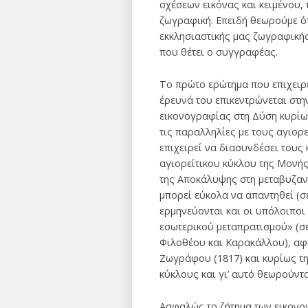
σχέσεων εικόνας και κειμένου,
ζωγραφική. Επειδή θεωρούμε ότι
εκκλησιαστικής μας ζωγραφική
που θέτει ο συγγραφέας.
Το πρώτο ερώτημα που επιχειρ
έρευνά του επικεντρώνεται στη
εικονογραφίας στη Δύση κυρίως
τις παραλληλίες με τους αγιορ
επιχειρεί να διασυνδέσει τους
αγιορείτικου κύκλου της Μονής
της Αποκάλυψης στη μεταβυζαντ
μπορεί εύκολα να απαντηθεί (σ
ερμηνεύονται και οι υπόλοιποι 
εσωτερικού μεταπρατισμού» (σελ
Φιλοθέου και Καρακάλλου), αφο
Ζωγράφου (1817) και κυρίως τ
κύκλους και γι’ αυτό θεωρούντ
Ασφαλώς το ζήτημα των εικονογ