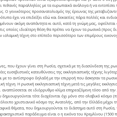
 πιθανές παραλληλίες με τα ευρωπαϊκά ανάλογα ή να εντοπίσει τ
υς. Ο γενικότερος προσανατολισμός της έρευνας της μεταβυζαντι
τυπα έχει να επιδείξει εδώ και δεκαετίες πάρα πολλές και ενδ
νουν ακόμη αναπάντητα κι αυτό, κατά τη γνώμη μας, οφείλεται 
ις οποίες ιδιαίτερη θέση θα πρέπει να έχουν τα ρωσικά (προς δι
ην ισλαμική τέχνη στο επίπεδο περισσότερο των επιμέρους εικονο
ες, που έχουν γίνει στη Ρωσία, σχετικά με τη διασύνδεση της ρω
νέες ευσεβιστικές κατευθύνσεις της εκκλησιαστικής τέχνης λιγότε
ι με το αντίστροφο δηλαδή με την επιρροή που άσκησαν τα ρωσι
ική τέχνη. Η ρωσική εκκλησιαστική τέχνη μετά τις μεγάλες εκκλησ
αι. αναπτύσσεται σε ιδιόρρυθμο κλίμα επηρεαζόμενη τόσο από την
δημιουργούνται τότε διαχέονται όχι μόνο στο σλαβικό κόσμο (π
όλοιπο χριστιανικό κόσμο της Ανατολής, από την Ελλάδα μέχρι τη
φικά θέματα, που δημιουργούνται το διάστημα αυτό στη Ρωσία, 
ακτηριστικό παράδειγμα είναι ο η εικόνα του Κρεμλίνου (1500 πε