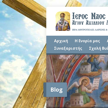
Αρχική
Η Ενορία μας
Συναξαριστής
Σχολή Βυ
Blog