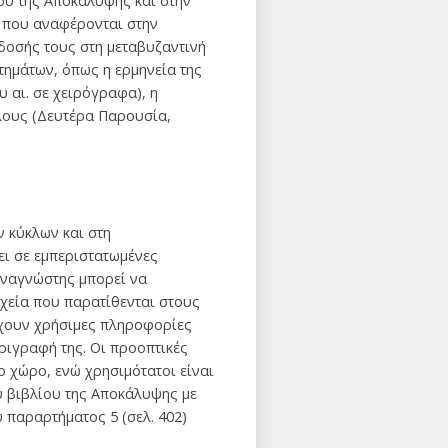
ίου της Αποκάλυψης και στην
α που αναφέρονται στην
δοσής τους στη μεταβυζαντινή
τημάτων, όπως η ερμηνεία της
 αι. σε χειρόγραφα), η
λους (Δευτέρα Παρουσία,
ν κύκλων και στη
ει σε εμπεριστατωμένες
αναγνώστης μπορεί να
ιχεία που παρατίθενται στους
έχουν χρήσιμες πληροφορίες
εριγραφή της. Οι προοπτικές
ο χώρο, ενώ χρησιμότατοι είναι
υ βιβλίου της Αποκάλυψης με
 παραρτήματος 5 (σελ. 402)