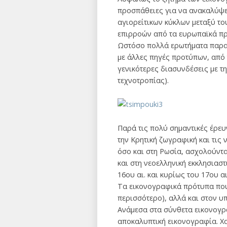
προσπάθειες για να ανακαλύψει
αγιορείτικων κύκλων μεταξύ το
επιρροών από τα ευρωπαϊκά πρό
Ωστόσο πολλά ερωτήματα παραμέ
με άλλες πηγές προτύπων, από τ
γενικότερες διασυνδέσεις με τ
τεχνοτροπίας).
Παρά τις πολύ σημαντικές έρευν
την Κρητική ζωγραφική και τις 
όσο και στη Ρωσία, ασχολούντα
και στη νεοελληνική εκκλησιαστ
16ου αι. και κυρίως του 17ου 
Τα εικονογραφικά πρότυπα που 
περισσότερο), αλλά και στον υπ
Ανάμεσα στα σύνθετα εικονογρα
αποκαλυπτική εικονογραφία. Χαρ