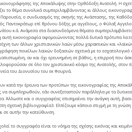
εικονογράφησης της Αποκάλυψης στην Ορθόδοξη Ανατολή. Η σχετ
άζει το θέμα συνολικά συμπεριλαμβάνοντας κι άλλους εικονογρα
 Παρουσία, ο συνδυασμός της σκηνής της Ανάστασης, της Καθόδο
τός Παντοκράτωρ επί θρόνου δόξης με αγγέλους, ο Φύλαξ Αγγελο
νάτου κ.ά. Ανάμεσα στα διασυνδεόμενα θέματα συμπεριλαμβάνετα
κη αυτή εικονογραφία αφομοιώνοντας πολλά δυτικά πρότυπα λειτ
τέχνη των άλλων χριστιανικών λαών μέσω χαρακτικών και «λαϊκώ
γράφηση ποικίλων λαϊκών δοξασιών σχετικά με το εσχατολογικό 
διαπιστωμένη, αν και όχι ερευνημένη σε βάθος, η επιρροή που άσ
λοφορούσαν σε όλο τον χριστιανικό κόσμο της Ανατολής, στον π
νεία του Διονυσίου του εκ Φουρνά.
υν κατά την έρευνα των προτύπων της εικονογραφίας της Αποκά
 να συμπληρωθούν, εάν συνεξεταστούν παράλληλα με τα δυτικο
α. Άλλωστε και ο συγγραφέας επισημαίνει την ανάγκη αυτή, βασι
τη σχετική βιβλιογραφία3. Ελπίζουμε κάποια στιγμή με τη γνώση 
ι σε αυτήν την κατεύθυνση.
λεί το συγγραφέα είναι το νόημα της σχέσης εικόνας και κειμέν