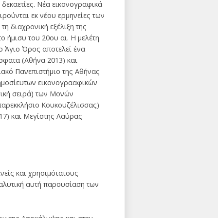
 δεκαετίες. Νέα εικονογραφικά
ιρούνται εκ νέου ερμηνείες των
τη διαχρονική εξέλιξη της
ο ήμισυ του 20ου αι. Η μελέτη
ο Άγιο Όρος αποτελεί ένα
σφατα (Αθήνα 2013) και
ιακό Πανεπιστήμιο της Αθήνας
αδημοσίευτων εικονογρααφικών
γική σειρά) των Μονών
(παρεκκλήσιο Κουκουζέλισσας)
817) και Μεγίστης Λαύρας
ενείς και χρησιμότατους
ναλυτική αυτή παρουσίαση των