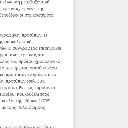
κύκλων στη μεταβυζαντινή
 έρευνας, εν γένει της
βασιζόμενοι στα ερωτήματα
νογραφικών προτύπων. Η
της αποκαλυπτικής
ογών. Ο συγγραφέας επισημαίνει
οηγούμενης έρευνας και
 ρόλος του πρώτου χρονολογικά
φία του πρώτου αυτού κύκλου
ικά πρότυπα, δεν φαίνεται να
ών προτύπων (σελ. 300)
χειαρίου). Ενώ ως «προϊόντα
χειαρίου, Κουκουζέλισσας,
κύκλοι της Ιβήρων (1795),
 με τους παλαιότερους
γραφέας καταβάλλει εργώδεις