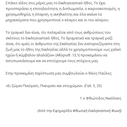
Σπάνιο είδος στις μέρες μας το Εκκλησιαστικό ήθος. Το έχει
προσπεράσει η επιτηδειότητα, η διπλωματία, ο καιροσκοπισμός, η
χρησιμοθηρία, η έπαρση, η ανηθικότης και όλα εκείνα τα
μηχανεύματα που χρησιμοποιεί ο κόσμος και οι του κόσμου.
Το τραγικό δεν είναι, ότι πολεμείται από τους ανθρώπους του
σκότους το Εκκλησιαστικό ήθος. Το δραματικό και τραγικό μαζί
είναι, ότι εμείς οι άνθρωποι της Εκκλησίας δεν ενστερνιζόμαστε στη
ζωή μας το ήθος της Εκκλησίας αλλά το χρησιμοποιούμε «ως χαλκό
ηχών ή κύμβαλον αλαλάζον» (Α΄Κορινθ. 13,1) προκειμένου να
εντυπωσιάσουμε και να επιτύχουμε τους στόχους μας.
Στην προκειμένη περίπτωση μας συμβουλεύει ο θείος Παύλος:
«Ει ζώμεν Πνεύματι, Πνευματι και στοιχώμεν». (Γαλ. 5, 25)
† ο Φθιώτιδος Νικόλαος
(Από την Εφημερίδα
Φθιωτική Εκκλησιαστική Φωνή
)