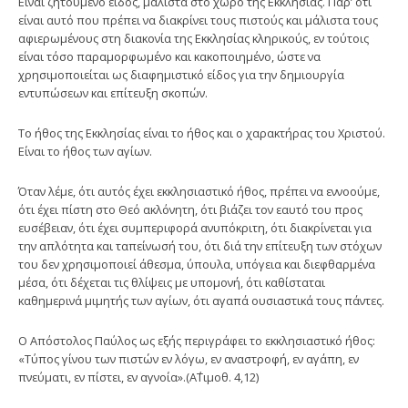
Είναι ζητούμενο είδος, μάλιστα στο χώρο της Εκκλησίας. Παρ’ ότι
είναι αυτό που πρέπει να διακρίνει τους πιστούς και μάλιστα τους
αφιερωμένους στη διακονία της Εκκλησίας κληρικούς, εν τούτοις
είναι τόσο παραμορφωμένο και κακοποιημένο, ώστε να
χρησιμοποιείται ως διαφημιστικό είδος για την δημιουργία
εντυπώσεων και επίτευξη σκοπών.
Το ήθος της Εκκλησίας είναι το ήθος και ο χαρακτήρας του Χριστού.
Είναι το ήθος των αγίων.
Όταν λέμε, ότι αυτός έχει εκκλησιαστικό ήθος, πρέπει να εννοούμε,
ότι έχει πίστη στο Θεό ακλόνητη, ότι βιάζει τον εαυτό του προς
ευσέβειαν, ότι έχει συμπεριφορά ανυπόκριτη, ότι διακρίνεται για
την απλότητα και ταπείνωσή του, ότι διά την επίτευξη των στόχων
του δεν χρησιμοποιεί άθεσμα, ύπουλα, υπόγεια και διεφθαρμένα
μέσα, ότι δέχεται τις θλίψεις με υπομονή, ότι καθίσταται
καθημερινά μιμητής των αγίων, ότι αγαπά ουσιαστικά τους πάντες.
Ο Απόστολος Παύλος ως εξής περιγράφει το εκκλησιαστικό ήθος:
«Τύπος γίνου των πιστών εν λόγω, εν αναστροφή, εν αγάπη, εν
πνεύματι, εν πίστει, εν αγνοία».(Α΄Τιμοθ. 4,12)