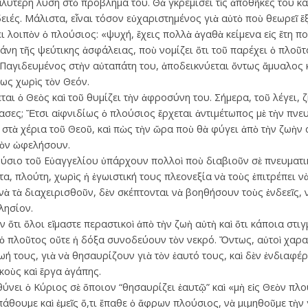
καλύτερη λύση στὸ πρόβλημά του. Θὰ γκρεμίσει τὶς ἀποθῆκες του κ
ειές. Μάλιστα, εἶναι τόσον εὐχαριστημένος γιὰ αὐτὸ ποὺ θεωρεῖ ἔ
 λοιπὸν ὁ πλούσιος: «ψυχή, ἔχεις πολλὰ ἀγαθὰ κείμενα εἰς ἔτη πο
άνη τῆς ψεύτικης ἀσφάλειας, ποὺ νομίζει ὅτι τοῦ παρέχει ὁ πλοῦτ
Παγιδευμένος στὴν αὐταπάτη του, ἀποδεικνύεται ὄντως ἄμυαλος κα
μως χωρὶς τὸν Θεόν.
εται ὁ Θεὸς καὶ τοῦ θυμίζει τὴν ἀφροσύνη του. Σήμερα, τοῦ λέγει, 
ασες; Ἔτσι αἰφνιδίως ὁ πλούσιος ἔρχεται ἀντιμέτωπος μὲ τὴν πνευ
 στὰ χέρια τοῦ Θεοῦ, καὶ πὼς τὴν ὥρα ποὺ θὰ φύγει ἀπὸ τὴν ζωὴν
τὸν ὠφελήσουν.
ύσιο τοῦ Εὐαγγελίου ὑπάρχουν πολλοὶ ποὺ διαβιοῦν σὲ πνευματικ
, πλούτη, χωρὶς ἡ ἐγωιστική τους πλεονεξία νὰ τοὺς ἐπιτρέπει νὰ
νὰ τὰ διαχειρισθοῦν, δὲν σκέπτονται νὰ βοηθήσουν τοὺς ἐνδεεῖς, 
λησίον.
 ὅτι ὅλοι εἴμαστε περαστικοὶ ἀπὸ τὴν ζωὴ αὐτὴ καὶ ὅτι κάποια στι
ὁ πλοῦτος οὔτε ἡ δόξα συνοδεύουν τὸν νεκρό. Ὄντως, αὐτοὶ χαρα
ωή τους, γιὰ νὰ θησαυρίζουν γιὰ τὸν ἑαυτό τους, καὶ δὲν ἐνδιαφ
οὺς καὶ ἔργα ἀγάπης.
ύνει ὁ Κύριος σὲ ὅποιον “θησαυρίζει ἑαυτῷ” καὶ «μὴ εἰς Θεὸν πλο
πάθουμε καὶ ἐμεῖς ὅ,τι ἔπαθε ὁ ἄφρων πλούσιος, νὰ μιμηθοῦμε τὴ