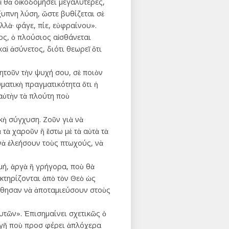
αὶ θὰ οἰκοδομήσει μεγαλύτερες,
ξυπνη λύση, ὥστε βυθίζεται σὲ
λλὰ· φάγε, πίε, εὐφραίνου».
ος, ὁ πλούσιος αἰσθάνεται
ὶ ἀσύνετος, διότι θεωρεῖ ὅτι
ζητοῦν τὴν ψυχή σου, σὲ ποιὸν
ματικὴ πραγματικότητα ὅτι ἡ
 αὐτὴν τὰ πλούτη ποὺ
ὴ σύγχυση. Ζοῦν γιὰ νὰ
 τὰ χαροῦν ἢ ἔστω μὲ τὰ αὐτὰ τὰ
νὰ ἐλεήσουν τοὺς πτωχούς, νὰ
γμή, ἀργὰ ἢ γρήγορα, ποὺ θὰ
κτηρίζονται ἀπὸ τὸν Θεὸ ὡς
έρθησαν νὰ ἀποταμιεύσουν στοὺς
υτῶν». Ἐπισημαίνει σχετικῶς ὁ
ν γῆ ποὺ προσ φέρει ἁπλόχερα