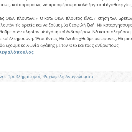
πους, καὶ παρομοίως νὰ προσφέρουμε καλὰ ἔργα καὶ ἀγαθοεργίες
ἰς Θεὸν πλουτῶν;». Ὁ κατὰ Θεὸν πλοῦτος εἶναι ἡ κτήση τῶν ἀρετῶν
οιπὸν τὶς ἀρετὲς καὶ νὰ ζοῦμε μία θεοφιλῆ ζωή. Νὰ καταργήσουμε
χθοῦμε στὸν πλησίον μὲ ἀγάπη καὶ ἐνδιαφέρον. Νὰ καταπολεμήσουμ
ία καὶ ἐλεημοσύνη. Ἔτσι ὄντως θὰ ἀναδειχθοῦμε σώφρονες, θὰ μπ
 θὰ ἔχουμε κοινωνία ἀγάπης μὲ τὸν Θεὸ καὶ τοὺς ἀνθρώπους.
ς Κεφαλόπουλος
νοι Προβληματισμοί
,
Ψυχωφελή Αναγνώσματα