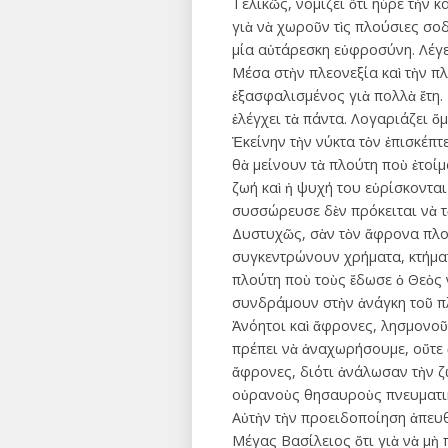
Τελικῶς, νομίζει ὅτι ηὗρε τὴν 
γιὰ νὰ χωροῦν τὶς πλούσιες σοδ
μία αὐτάρεσκη εὐφροσύνη. Λέγει
Μέσα στὴν πλεονεξία καὶ τὴν πλ
ἐξασφαλισμένος γιὰ πολλὰ ἔτη. 
ἐλέγχει τὰ πάντα. Λογαριάζει ὅ
Ἐκείνην τὴν νύκτα τὸν ἐπισκέπτ
θὰ μείνουν τὰ πλούτη ποὺ ἑτοίμ
ζωή καὶ ἡ ψυχή του εὑρίσκονται
συσσώρευσε δὲν πρόκειται νὰ 
Δυστυχῶς, σὰν τὸν ἄφρονα πλο
συγκεντρώνουν χρήματα, κτήματα
πλούτη ποὺ τοὺς ἔδωσε ὁ Θεὸς 
συνδράμουν στὴν ἀνάγκη τοῦ π
Ἀνόητοι καὶ ἄφρονες, λησμονοῦν
πρέπει νὰ ἀναχωρήσουμε, οὔτε 
ἄφρονες, διότι ἀνάλωσαν τὴν ζ
οὐρανοὺς θησαυροὺς πνευματικ
Αὐτὴν τὴν προειδοποίηση ἀπευθ
Μέγας Βασίλειος ὅτι γιὰ νὰ μὴ 