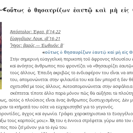
–«οὕτως ὁ θησαυρίζων ἑαυτῷ καὶ μὴ εἰς
Ἀπόστολος: Ἐφεσ. β´ 14-22
Εὐαγγέλιον: Λουκ. ιβ´ 16-21
Ἦχος: βαρύς.— Ἑωθινόν: Β
´
«
οὕτως ὁ θησαυρίζων ἑαυτῷ καὶ μὴ εἰς
Στὴν σημερινὴ εὐαγγελικὴ περικοπὴ τοῦ ἄφρονος πλουσίου ἐ
καὶ ἀνόητος ἄνθρωπος ποὺ φροντίζει νὰ «θησαυρίζει ἑαυτῷ»
τοὺς ἄλλους. Ἐπειδὴ ἀκριβῶς τὸ ἐνδιαφέρον του εἶναι νὰ ἀπ
του, ἀπομονώνεται στὴν φιλαυτία του καὶ δὲν μπορεῖ ἢ δὲν θέ
σχετισθεῖ μὲ τοὺς ἄλλους. Αὐτοαπομονώνεται στὴν ἀσφάλεια 
σκέπτεται τίποτε ἄλλο παρὰ μόνον πῶς θὰ αὐξήσει τὰ πλούτη
ὅμως, αὐτὸς ὁ πλούσιος εἶναι ἕνας ἄνθρωπος δυστυχισμένος. Δὲν 
αν τὰ κτήματά του οὔτε νὰ εὐχαριστηθεῖ γιὰ τὸ γεγονός.
φροντίδες, ἄγχος καὶ ἀγωνία. Γράφει χαρακτηριστικὰ τὸ Εὐαγγέλιο
άξω τοὺς καρπούς μου;». Ὅλη του ἡ ἔννοια στρέφεται γύρω ἀπὸ τὸν 
πος ποὺ ζεῖ μόνον γιὰ τὸ ἐγώ του.