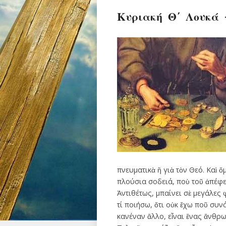
Κυριακή Θ΄ Λουκά 
πνευματικὰ ἢ γιὰ τὸν Θεό. Καὶ 
πλούσια σοδειά, ποὺ τοῦ ἀπέφερ
Ἀντιθέτως, μπαίνει σὲ μεγάλες 
τί ποιήσω, ὅτι οὐκ ἔχω ποῦ συν
κανέναν ἄλλο, εἶναι ἕνας ἄνθρω