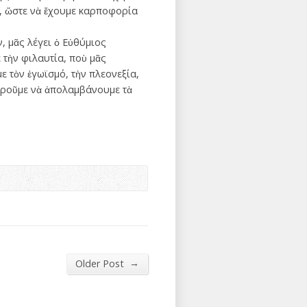
, ὥστε νὰ ἔχουμε καρποφορία
, μᾶς λέγει ὁ Εὐθύμιος
 τὴν φιλαυτία, ποὺ μᾶς
ε τὸν ἐγωϊσμό, τὴν πλεονεξία,
οροῦμε νὰ ἀπολαμβάνουμε τὰ
→
Older Post