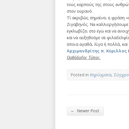
τοὺς καρπούς της στοὺς ἀνθρώ
στὸν οὐρανό.
Τί ἀκριβῶς σημαίνει ἡ φράση «ε
Ζιγαβηνός. Νὰ καλλιεργήσουμε λ
ἐγκλωβίζει στὸ ἐγὼ καὶ νὰ ἀνοι
καὶ νὰ αὐξηθοῦμε σὲ φιλαδελφ
ὅποια ἀγαθά, λίγα ἢ πολλά, καὶ
Ἀρχιμανδρίτης π. Κύριλλο
Ορθόδοξος Τύπος,
Posted in
Κηρύγματα
,
Σύγχρο
←
Newer Post