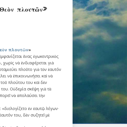
 Θεὸν πλουτῶν»
 Θεὸν πλουτῶν
»
μφανίζεται ἕνας ἐγωκεντρικὸς
, χωρὶς νὰ ἐνδιαφέρεται γιὰ
οταμιεύει πλοῦτο γιὰ τὸν ἑαυτόν
λει νὰ ἐπικοινωνήσει καὶ νὰ
τοῦ πλούτου του καὶ δὲν
 του. Οὐδεμία σκέψη γιὰ τὰ
μπορεῖ νὰ ἀπολαύσει τὴν
: «διελογίζετο ἐν ἑαυτῷ λέγων·
ἑαυτόν του, δὲν συζητεῖ μὲ