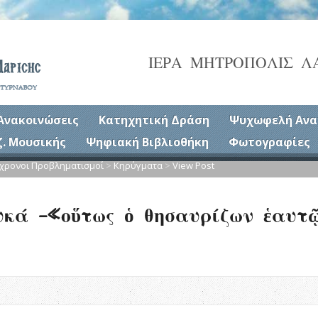
ΙΕΡΑ ΜΗΤΡΟΠΟΛΙΣ Λ
Ανακοινώσεις
Κατηχητική Δράση
Ψυχωφελή Ανα
ζ. Μουσικής
Ψηφιακή Βιβλιοθήκη
Φωτογραφίες
χρονοι Προβληματισμοί
>
Κηρύγματα
>
View Post
κά –«οὕτως ὁ θησαυρίζων ἑαυτῷ