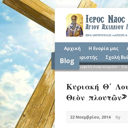
Αρχική
Η Ενορία μας
Συναξαριστής
Σχολή Βυ
Blog
Home
>
Ψυχωφελή Αναγνώσματα
>
Σύγ
Κυριακή Θ΄ Λου
Θεὸν πλουτῶν»
22 Νοεμβρίου, 2014
by