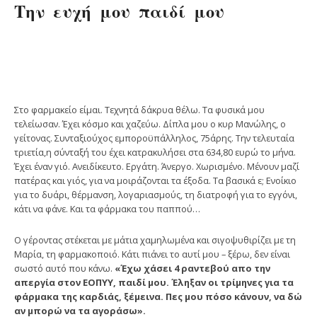
Την ευχή μου παιδί μου
Στο φαρμακείο είμαι. Τεχνητά δάκρυα θέλω. Τα φυσικά μου
τελείωσαν. Έχει κόσμο και χαζεύω. Δίπλα μου ο κυρ Μανώλης, ο
γείτονας. Συνταξιούχος εμποροϋπάλληλος, 75άρης. Την τελευταία
τριετία,η σύνταξή του έχει κατρακυλήσει στα 634,80 ευρώ το μήνα.
Έχει έναν γιό. Ανειδίκευτο. Εργάτη. Άνεργο. Χωρισμένο. Μένουν μαζί
πατέρας και γιός, για να μοιράζονται τα έξοδα. Τα βασικά ε; Ενοίκιο
για το δυάρι, θέρμανση, λογαριασμούς, τη διατροφή για το εγγόνι,
κάτι να φάνε. Και τα φάρμακα του παππού…
Ο γέροντας στέκεται με μάτια χαμηλωμένα και σιγοψυθιρίζει με τη
Μαρία, τη φαρμακοποιό. Κάτι πιάνει το αυτί μου – ξέρω, δεν είναι
σωστό αυτό που κάνω.
«Έχω χάσει 4 ραντεβού απο την
απεργία στον ΕΟΠΥΥ, παιδί μου. Έληξαν οι τρίμηνες για τα
φάρμακα της καρδιάς, ξέμεινα. Πες μου πόσο κάνουν, να δώ
αν μπορώ να τα αγοράσω».