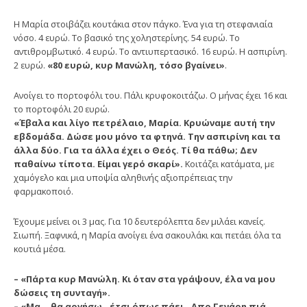
Η Μαρία στοιβάζει κουτάκια στον πάγκο. Ένα για τη στεφανιαία
νόσο. 4 ευρώ. Το βασικό της χοληστερίνης. 54 ευρώ. Το
αντιθρομβωτικό. 4 ευρώ. Το αντιυπερτασικό. 16 ευρώ. Η ασπιρίνη.
2 ευρώ.
«80 ευρώ, κυρ Μανώλη, τόσο βγαίνει»
.
Ανοίγει το πορτοφόλι του. Πάλι κρυφοκοιτάζω. Ο μήνας έχει 16 και
το πορτοφόλι 20 ευρώ.
«Έβαλα και λίγο πετρέλαιο, Μαρία. Κρυώναμε αυτή την
εβδομάδα. Δώσε μου μόνο τα φτηνά. Την ασπιρίνη και τα
άλλα δύο. Για τα άλλα έχει ο Θεός. Τί θα πάθω; Δεν
παθαίνω τίποτα. Είμαι γερό σκαρί».
Κοιτάζει κατάματα, με
χαμόγελο και μια υποψία αληθινής αξιοπρέπειας την
φαρμακοποιό.
Έχουμε μείνει οι 3 μας. Για 10 δευτερόλεπτα δεν μιλάει κανείς.
Σιωπή. Ξαφνικά, η Μαρία ανοίγει ένα σακουλάκι και πετάει όλα τα
κουτιά μέσα.
– «Πάρτα κυρ Μανώλη. Κι όταν στα γράψουν, έλα να μου
δώσεις τη συνταγή».
– «Μα… θα αργήσω.. έτσι όπως πάει.. Απο Γενάρη πιά…