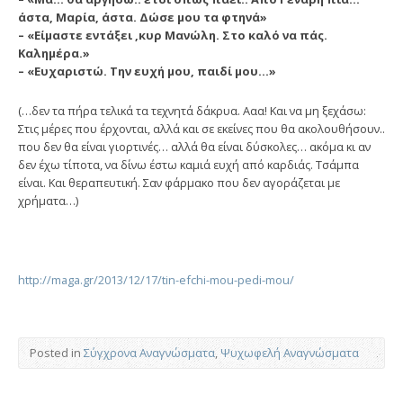
άστα, Μαρία, άστα. Δώσε μου τα φτηνά»
– «Είμαστε εντάξει ,κυρ Μανώλη. Στο καλό να πάς.
Καλημέρα.»
– «Ευχαριστώ. Την ευχή μου, παιδί μου…»
(…δεν τα πήρα τελικά τα τεχνητά δάκρυα. Ααα! Και να μη ξεχάσω:
Στις μέρες που έρχονται, αλλά και σε εκείνες που θα ακολουθήσουν..
που δεν θα είναι γιορτινές… αλλά θα είναι δύσκολες… ακόμα κι αν
δεν έχω τίποτα, να δίνω έστω καμιά ευχή από καρδιάς. Τσάμπα
είναι. Και θεραπευτική. Σαν φάρμακο που δεν αγοράζεται με
χρήματα…)
http://maga.gr/2013/12/17/tin-efchi-mou-pedi-mou/
Posted in
Σύγχρονα Αναγνώσματα
,
Ψυχωφελή Αναγνώσματα