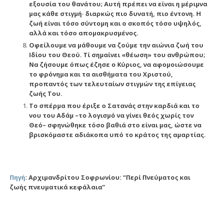
εξουσία του θανάτου; Αυτή πρέπει να είναι η μέριμνα
μας κάθε στιγμή· διαρκώς πιο δυνατή, πιο έντονη. Η
ζωή είναι τόσο σύντομη και ο σκοπός τόσο υψηλός,
αλλά και τόσο απομακρυσμένος.
Οφείλουμε να μάθουμε να ζούμε την αιώνια ζωή του
Ιδίου του Θεού. Τί σημαίνει «θέωση» του ανθρώπου;
Να ζήσουμε όπως έζησε ο Κύριος, να αφομοιώσουμε
το φρόνημα και τα αισθήματα του Χριστού,
προπαντός των τελευταίων στιγμών της επίγειας
ζωής Του.
Το σπέρμα που έριξε ο Σατανάς στην καρδιά και το
νου του Αδάμ –το λογισμό να γίνει θεός χωρίς τον
Θεό– σφηνώθηκε τόσο βαθιά στο είναι μας, ώστε να
βρισκόμαστε αδιάκοπα υπό το κράτος της αμαρτίας.
Πηγή
: Αρχιμανδρίτου Σοφρωνίου: “Περί Πνεύματος και
ζωής πνευματικά κεφάλαια”