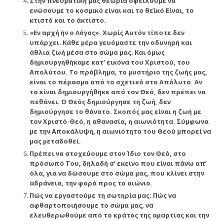
Στην πνευματική μας θεωρία οφείλουμε να
ενώσουμε το κοσμικό είναι και το θεϊκό Είναι, το
κτιστό και το άκτιστο.
«Εν αρχή ήν ο Λόγος». Χωρίς Αυτόν τίποτε δεν
υπάρχει. Κάθε μέρα γευόμαστε την οδυνηρή και
άθλια ζωή μέσα στο σώμα μας. Και όμως
δημιουργηθήκαμε κατ’ εικόνα του Χριστού, του
Απολύτου. Το πρόβλημα, το μυστήριο της ζωής μας,
είναι το πέρασμα από το σχετικό στο Απόλυτο. Αν
το είναι δημιουργήθηκε από τον Θεό, δεν πρέπει να
πεθάνει. Ο Θεός δημιούργησε τη ζωή, δεν
δημιούργησε το θάνατο. Σκοπός μας είναι η ζωή με
τον Χριστό-Θεό, η αθανασία, η αιωνιότητα. Σύμφωνα
με την Αποκάλυψη, η αιωνιότητα του Θεού μπορεί να
μας μεταδοθεί.
Πρέπει να στοχεύουμε στον Ίδιο τον Θεό, στο
πρόσωπό Του, δηλαδή σ’ εκείνο που είναι πάνω απ’
όλα, για να δώσουμε στο σώμα μας, που κλίνει στην
αδράνεια, την φορά προς το αιώνιο.
Πώς να εργαστούμε τη σωτηρία μας; Πώς να
αφθαρτοποιήσουμε το σώμα μας, να
ελευθερωθούμε από το κράτος της αμαρτίας και την