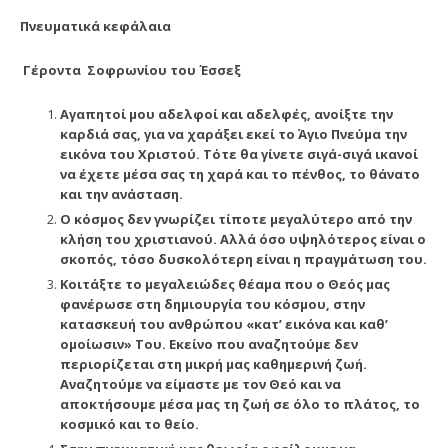
Π
νευματικά κεφάλαια
Γέροντα Σοφρωνίου του Έσσεξ
Αγαπητοί μου αδελφοί και αδελφές, ανοίξτε την
καρδιά σας, για να χαράξει εκεί το Άγιο Πνεύμα την
εικόνα του Χριστού. Τότε θα γίνετε σιγά-σιγά ικανοί
να έχετε μέσα σας τη χαρά και το πένθος, το θάνατο
και την ανάσταση.
Ο κόσμος δεν γνωρίζει τίποτε μεγαλύτερο από την
κλήση του χριστιανού. Αλλά όσο υψηλότερος είναι ο
σκοπός, τόσο δυσκολότερη είναι η πραγμάτωση του.
Κοιτάξτε το μεγαλειώδες θέαμα που ο Θεός μας
φανέρωσε στη δημιουργία του κόσμου, στην
κατασκευή του ανθρώπου «κατ’ εικόνα και καθ’
ομοίωσιν» Του. Εκείνο που αναζητούμε δεν
περιορίζεται στη μικρή μας καθημερινή ζωή.
Αναζητούμε να είμαστε με τον Θεό και να
αποκτήσουμε μέσα μας τη ζωή σε όλο το πλάτος, το
κοσμικό και το θείο.