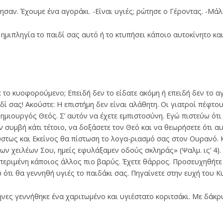
τησαν. Έχουμε ένα αγοράκι. -Είναι υγιές; ρώτησε ο Γέροντας. -Μάλ
ημιπληγία το παιδί σας αυτό ή το κτυπήσει κάποιο αυτοκίνητο κα
ε το κυοφορούμενο; Επειδή δεν το είδατε ακόμη ή επειδή δεν το α
ιδί σας! Ακούστε: Η επιστήμη δεν είναι αλάθητη. Οι γιατροί πέφτ
ημιουργός Θεός. Σ’ αυτόν να έχετε εμπιστοσύνη. Εγώ πιστεύω ότ
αν συμβή κάτι τέτοιο, να δοξάσετε τον Θεό και να θεωρήσετε ότι α
στως και Εκείνος θα πίστωση το λογα-ριασμό σας στον Ουρανό. Κ
 των χειλέων Σου, ημείς εφυλάξαμεν οδούς σκληράς» (Ψαλμ. ις’ 4)
 περιμένη κάποιος άλλος πιο βαρύς. Έχετε θάρρος. Προσευχηθήτε
ότι θα γεννηθή υγιές το παιδάκι σας. Πηγαίνετε στην ευχή του Κ
ήνες γεννήθηκε ένα χαριτωμένο και υγιέστατο κοριτσάκι. Με δάκρ