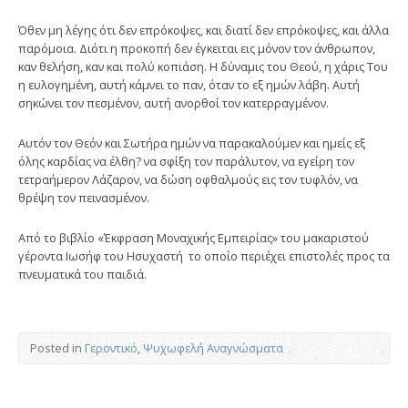
Όθεν μη λέγης ότι δεν επρόκοψες, και διατί δεν επρόκοψες, και άλλα
παρόμοια. Διότι η προκοπή δεν έγκειται εις μόνον τον άνθρωπον,
καν θελήση, καν και πολύ κοπιάση. Η δύναμις του Θεού, η χάρις Του
η ευλογημένη, αυτή κάμνει το παν, όταν το εξ ημών λάβη. Αυτή
σηκώνει τον πεσμένον, αυτή ανορθοί τον κατερραγμένον.
Αυτόν τον Θεόν και Σωτήρα ημών να παρακαλούμεν και ημείς εξ
όλης καρδίας να έλθη? να σφίξη τον παράλυτον, να εγείρη τον
τετραήμερον Λάζαρον, να δώση οφθαλμούς εις τον τυφλόν, να
θρέψη τον πεινασμένον.
Από το βιβλίο «Έκφραση Μοναχικής Εμπειρίας» του μακαριστού
γέροντα Ιωσήφ του Ησυχαστή το οποίο περιέχει επιστολές προς τα
πνευματικά του παιδιά.
Posted in
Γεροντικό
,
Ψυχωφελή Αναγνώσματα