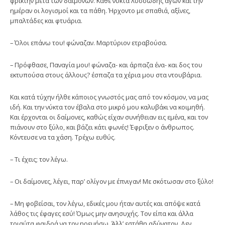
φρικτήν μετά των δαιμόνων. Κάθε νύκτα λυσσώδης αγών και την
ημέραν οι λογισμοί και τα πάθη. Ήρχοντο με σπαθιά, αξίνες,
μπαλτάδες και φτυάρια.
– Όλοι επάνω του! φώναζαν. Μαρτύριον ετραβούσα.
– Πρόφθασε, Παναγία μου! φώναζα- και άρπαζα ένα- και δος του
εκτυπούσα στους άλλους? έσπαζα τα χέρια μου στα ντουβάρια.
Και κατά τύχην ήλθε κάποιος γνωστός μας από τον κόσμον, να μας
ιδή. Και την νύκτα τον έβαλα στο μικρό μου καλυβάκι να κοιμηθή.
Και έρχονται οι δαίμονες, καθώς είχαν συνήθειαν εις εμένα, και τον
πιάνουν στο ξύλο, και βάζει κάτι φωνές! Έφριξεν ο άνθρωπος.
Κόντευσε να τα χάση. Τρέχω ευθύς.
– Τι έχεις; τον λέγω.
– Οι δαίμονες, λέγει, παρ’ ολίγον με έπνιγαν! Με σκότωσαν στο ξύλο!
– Μη φοβείσαι, τον λέγω, εδικές μου ήταν αυτές και απόψε κατά
λάθος τις έφαγες εσύ! Όμως μην ανησυχής. Τον είπα και άλλα
τοιαύτα φαιδρά να τον ηρεμήσω. Άλλ’ εστάθη αδύνατον. Δεν