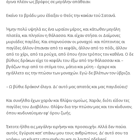
έγινα πλέον ως βρέφος σε μεγάλην απάθειαν.
Εκείνο το βράδυ μου έδειξεν ο Θεός την κακίαν τού Σατανά.
Ήμην πολύ υψηλά εις ένα ωραίον μέρος, και κάτωθεν μεγάλη
πλατέα, και πλησίον η θάλασσα. Και είχαν στήσει οι Δαίμονες
μυριάδες παγίδες. Και επερνούσαν οι μοναχοί- και πίπτοντας αι
παγίδες άλλον έπιαναν από το κεφάλι, άλλον από το πόδι, άλλον
από το χέρι, από τα ρούχα, από όπου ήτον τρόπος τον καθένα. Ο δε
βύθιος δράκων είχε το κεφάλι του έξω από την θάλασσαν και –
βγάζων πυρ από το στόμα του, μάτια και μύτη – έχαιρε και
ηγάλλετο εις την πτώσιν των μοναχών. Εγώ δε βλέπων τον ύβριζα.
– Ω βύθιε δράκον! έλεγα. Δι’ αυτό μας απατάς και μας παγιδεύεις!
Και συνήλθα έχων χαράν και θλίψιν ομοίως. Χαράν, διότι είδον τες
παγίδες του Διαβόλου. Θλίψιν δια την πτώσιν μας και τον κίνδυνον,
όπου κινδυνεύομεν εφ’ όρου ζωής.
Έκτοτε ήλθα εις μεγάλην ειρήνην και προσευχήν. Αλλά δεν παύει
αυτός. Εγύρισε κατ’ επάνω μου τους ανθρώπους. Δι’ αυτό σου τα
γράφω, να κάμετε υπομονήν συ και οι λοιποί αδελφοί.