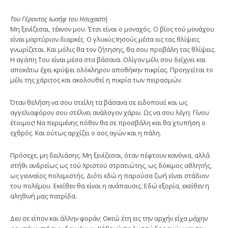
Του Γέροντος Ιωσήφ του Ησυχαστή
Μη ξενίζεσαι, τέκνον μου. Έτσι είναι ο μοναχός. Ο βίος τού μονάχου
είναι μαρτύριον διαρκές. Ο γλυκύς Ιησούς μέσα εις τας θλίψεις
γνωρίζεται. Και μόλις θα τον ζήτησης, θα σου προβάλη τας θλίψεις.
Η αγάπη Του είναι μέσα στα βάσανα. Ολίγον μέλι σου δείχνει και
αποκάτω έχει κρύψει ολόκληρον αποθήκην πικρίας. Προηγείται το
μέλι της χάριτος και ακολουθεί η πικρία των πειρασμών.
Όταν θελήση να σου στείλη τα βάσανα σε ειδοποιεί και ως
αγγελιαφόρον σου στέλνει ανάλογον χάριν. Ως να σου λέγη: Γίνου
έτοιμος! Να περιμένης πόθεν θα σε προσβάλη και θα χτυπήση ο
εχθρός. Και ούτως αρχίζει ο σος αγών και η πάλη.
Πρόσεχε, μη δειλιάσης. Μη ξενίζεσαι, όταν πέ­φτουν κανόνια, αλλά
στήθι ανδρείως ως τού Χριστού στρατιώτης, ως δόκιμος αθλητής,
ως γενναίος πολεμιστής. Διότι εδώ η παρούσα ζωή είναι στάδιον
του πολέμου. Εκείθεν θα είναι η ανάπαυσις. Εδώ εξο­ρία, εκείθεν η
αληθινή μας πατρίδα.
Δεν σε είπον και άλλην φοράν; Οκτώ έτη εις την αρχήν είχα μάχην