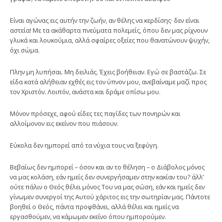
Είναι αγώνας εις αυτήν την ζωήν, αν θέλης να κερδίσης· δεν είναι
αστεία! Με τα ακάθαρτα πνεύμα­τα πολεμείς, όπου δεν μας ρίχνουν
γλυκά και λουκού­μια, αλλά σφαίρες οξείες που θανατώνουν ψυχήν,
όχι σώμα.
Πλην μη λυπήσαι. Μη δειλιάς. Έχεις βοήθειαν. Εγώ σε βαστάζω. Σε
είδα κατά αλήθειαν εχθές εις τον ύπνον μου, ανεβαίναμε μαζί προς
τον Χριστόν. Λοιπόν, ανάστα και δράμε οπίσω μου.
Μόνον πρόσεχε, αφού είδες τες παγίδες των πονηρών και
αλλοίμονον εις εκείνον που πιάσουν.
Εύκολα δεν ημπορεί από τα νύχια τους να ξεφύγη.
Βεβαίως δεν ημπορεί – όσον και αν το θέληση – ο Διάβολος μόνος
να μας κολάση, εάν ημείς δεν συνερ­γήσαμεν στην κακίαν του? άλλ’
ούτε πάλιν ο Θεός θέλει μόνος Του να μας σώση, εάν και ημείς δεν
γίνωμεν συνεργοί της Αυτού χάριτος εις την σωτηρίαν μας. Πάντοτε
βοηθεί ο Θεός, πάντα προφθάνει, αλλά θέλει και ημείς να
εργασθούμεν, να κάμωμεν εκείνο όπου ημπορούμεν.