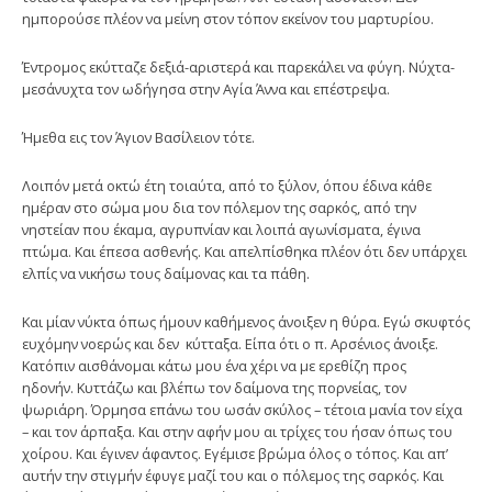
ημπορούσε πλέον να μείνη στον τόπον εκείνον του μαρτυρίου.
Έντρομος εκύτταζε δεξιά-αριστερά και παρεκάλει να φύγη. Νύχτα-
μεσάνυχτα τον ωδήγησα στην Αγία Άννα και επέστρεψα.
Ήμεθα εις τον Άγιον Βασίλειον τότε.
Λοιπόν μετά οκτώ έτη τοιαύτα, από το ξύλον, όπου έδινα κάθε
ημέραν στο σώμα μου δια τον πόλεμον της σαρκός, από την
νηστείαν που έκαμα, αγρυπνίαν και λοιπά αγωνίσματα, έγινα
πτώμα. Και έπεσα ασθενής. Και απελπίσθηκα πλέον ότι δεν υπάρχει
ελπίς να νικήσω τους δαίμονας και τα πάθη.
Και μίαν νύκτα όπως ήμουν καθήμενος άνοιξεν η θύρα. Εγώ σκυφτός
ευχόμην νοερώς και δεν κύτταξα. Είπα ότι ο π. Αρσένιος άνοιξε.
Κατόπιν αισθάνο­μαι κάτω μου ένα χέρι να με ερεθίζη προς
ηδονήν. Κυττάζω και βλέπω τον δαίμονα της πορνείας, τον
ψωριάρη. Όρμησα επάνω του ωσάν σκύλος – τέτοια μανία τον είχα
– και τον άρπαξα. Και στην αφήν μου αι τρίχες του ήσαν όπως του
χοίρου. Και έγινεν άφαντος. Εγέμισε βρώμα όλος ο τόπος. Και απ’
αυτήν την στιγμήν έφυγε μαζί του και ο πόλεμος της σαρκός. Και