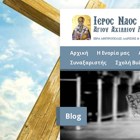
Αρχική
Η Ενορία μας
Συναξαριστής
Σχολή Βυ
Blog