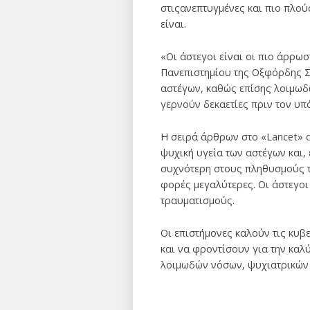
στιςανεπτυγμένες και πιο πλού
είναι.
«Οι άστεγοι είναι οι πιο άρρωσ
Πανεπιστημίου της Οξφόρδης Σ
αστέγων, καθώς επίσης λοιμωδ
γερνούν δεκαετίες πριν τον υπό
Η σειρά άρθρων στο «Lancet» αν
ψυχική υγεία των αστέγων και,
συχνότερη στους πληθυσμούς τω
φορές μεγαλύτερες. Οι άστεγοι
τραυματισμούς.
Οι επιστήμονες καλούν τις κυβ
και να φροντίσουν για την καλ
λοιμωδών νόσων, ψυχιατρικών π