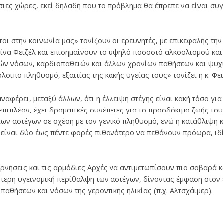
σιες χώρες, εκεί δηλαδή που το πρόβλημα θα έπρεπε να είναι συγ
τοι στην κοινωνία μας» τονίζουν οι ερευνητές, με επικεφαλής τη
ίνα Φεϊζέλ και επισημαίνουν το υψηλό ποσοστό αλκοολισμού και
ών νόσων, καρδιοπαθειών και άλλων χρονίων παθήσεων και ψυχι
λοιπο πληθυσμό, εξαιτίας της κακής υγείας τους» τονίζει η κ. Φεϊ
αφέρει, μεταξύ άλλων, ότι η έλλειψη στέγης είναι κακή τόσο για 
 επιπλέον, έχει δραματικές συνέπειες για το προσδόκιμο ζωής το
ν αστέγων σε σχέση με τον γενικό πληθυσμό, ενώ η κατάθλιψη κ
 είναι δύο έως πέντε φορές πιθανότερο να πεθάνουν πρόωρα, ιδ
ερνήσεις και τις αρμόδιες Αρχές να αντιμετωπίσουν πιο σοβαρά 
ύτερη υγεινομική περίθαλψη των αστέγων, δίνοντας έμφαση στον
αθήσεων και νόσων της γεροντικής ηλικίας (π.χ. Αλτσχάιμερ).