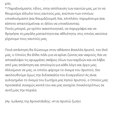
μας.
* Παραδινόμαστε, τέλος, στην απόλαυση των εαυτών μας, με το να
θεωρούμε είδωλα τους εαυτούς μας, ενώπιον των οποίων
υποκλινόμαστε (και θαυμάζουμε!). Και, επιπλέον, περιμένουμε (και
κάποτε απαιτούμε!) και οι άλλοι να υποκλίνονται).
Ποιός μπορεί, με τρόπο ικανοποιητικό, να περιγράψει και να
θρηνήσει τη μεγάλη ματαιότητα και αθλιότητα, στις οποίες εκούσια
ρίχνουμε τους εαυτούς μας;
Ποιά απάντηση θα δώσουμε στον αθάνατο Βασιλέα Χριστό, τον Θεό
μας, ο Οποίος θα έλθει πάλι για να κρίνει ζώντες και νεκρούς; Και να
αποκαλύψει τις κρυμμένες σκέψεις όλων των καρδιών και να λάβει
από μας απάντηση και απολογία για κάθε λόγο και έργο μας;
Αλλοίμονο σε μας, οι οποίοι φέρομε το όνομα του Χριστού, δεν
ακολουθούμε όμως την διδασκαλία του Ευαγγελίου! Ας είναι
ευλογημένο το όνομα του Σωτήρα μας Ιησού Χριστού, ο Οποίος μας
προσκαλεί συνεχώς κοντά του και μας ενισχύει ποικιλοτρόπως σε
αυτή μας την πορεία.
(Αγ. Ιωάννης της Κρονστάνδης: «Η εν Χριστώ ζωή»)