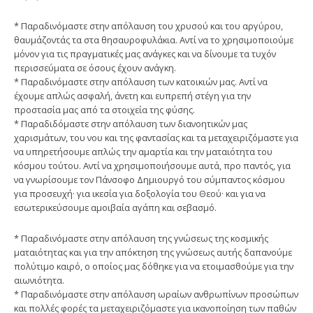
* Παραδινόμαστε στην απόλαυση του χρυσού και του αργύρου,
θαυμάζοντάς τα στα θησαυροφυλάκια. Αντί να το χρησιμοποιούμε
μόνον για τις πραγματικές μας ανάγκες και να δίνουμε τα τυχόν
περισσεύματα σε όσους έχουν ανάγκη.
* Παραδινόμαστε στην απόλαυση των κατοικιών μας. Αντί να
έχουμε απλώς ασφαλή, άνετη και ευπρεπή στέγη για την
προστασία μας από τα στοιχεία της φύσης.
* Παραδιδόμαστε στην απόλαυση των διανοητικών μας
χαρισμάτων, του νου και της φαντασίας και τα μεταχειριζόμαστε για
να υπηρετήσουμε απλώς την αμαρτία και την ματαιότητα του
κόσμου τούτου. Αντί να χρησιμοποιήσουμε αυτά, προ παντός, για
να γνωρίσουμε τον Πάνσοφο Δημιουργό του σύμπαντος κόσμου
για προσευχή· για ικεσία για δοξολογία του Θεού· και για να
εσωτερικεύσουμε αμοιβαία αγάπη και σεβασμό.
* Παραδινόμαστε στην απόλαυση της γνώσεως της κοσμικής
ματαιότητας και για την απόκτηση της γνώσεως αυτής δαπανούμε
πολύτιμο καιρό, ο οποίος μας δόθηκε για να ετοιμασθούμε για την
αιωνιότητα.
* Παραδινόμαστε στην απόλαυση ωραίων ανθρωπίνων προσώπων
και πολλές φορές τα μεταχειριζόμαστε για ικανοποίηση των παθών