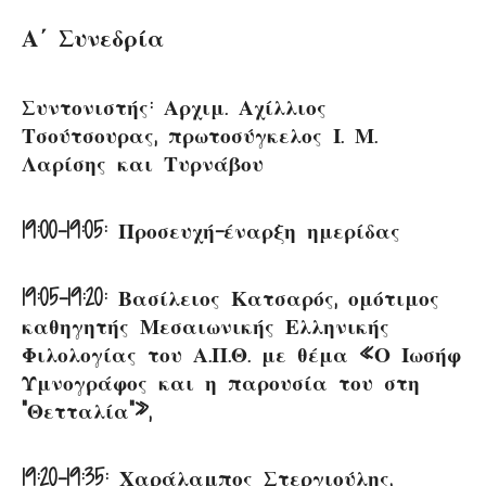
Α΄ Συνεδρία
Συντονιστής: Αρχιμ. Αχίλλιος
Τσούτσουρας, πρωτοσύγκελος Ι. Μ.
Λαρίσης και Τυρνάβου
19:00-19:05: Προσευχή-έναρξη ημερίδας
19:05-19:20: Βασίλειος Κατσαρός, ομότιμος
καθηγητής Μεσαιωνικής Ελληνι­κής
Φιλολογίας του Α.Π.Θ. με θέμα «Ο Ιωσήφ
Υμνογράφος και η παρουσία του στη
“Θετταλία”»,
19:20-19:35: Χαράλαμπος Στεργιούλης,