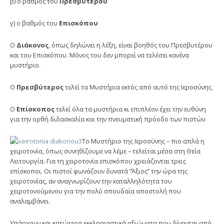
β) ο βαθμός του
Πρεσβυτέρου
γ) ο βαθμός του
Επισκόπου
Ο
Διάκονος
, όπως δηλώνει η λέξη, είναι βοηθός του Πρεσβυτέρου
και του Επισκόπου. Μόνος του δεν μπορεί να τελέσει κανένα
μυστήριο.
Ο
Πρεσβύτερος
τελεί τα Μυστήρια εκτός από αυτό της Ιεροσύνης.
Ο
Επίσκοπος
τελεί όλα τα μυστήρια κι επιπλέον έχει την ευθύνη
για την ορθή διδασκαλία και την πνευματική πρόοδο των πιστών.
Το Μυστήριο της Ιεροσύνης – πιο απλά η
χειροτονία, όπως συνηθίζουμε να λέμε – τελείται μέσα στη Θεία
Λειτουργία. Για τη χειροτονία επισκόπου χρειάζονται τρεις
επίσκοποι. Οι πιστοί φωνάζουν δυνατά “Άξιος” την ώρα της
χειροτονίας, αν αναγνωρίζουν την καταλληλότητα του
χειροτονούμενου για την πολύ σπουδαία αποστολή που
αναλαμβάνει.
Υπάρχουν και κατώτερα εκκλησιαστικά αξιώματα που δίνονται από