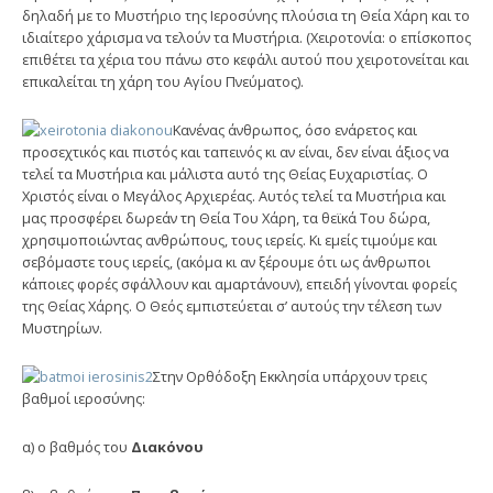
δηλαδή με το Μυστήριο της Ιεροσύνης πλούσια τη Θεία Χάρη και το
ιδιαίτερο χάρισμα να τελούν τα Μυστήρια. (Χειροτονία: ο επίσκοπος
επιθέτει τα χέρια του πάνω στο κεφάλι αυτού που χειροτονείται και
επικαλείται τη χάρη του Αγίου Πνεύματος).
Κανένας άνθρωπος, όσο ενάρετος και
προσεχτικός και πιστός και ταπεινός κι αν είναι, δεν είναι άξιος να
τελεί τα Μυστήρια και μάλιστα αυτό της Θείας Ευχαριστίας. Ο
Χριστός είναι ο Μεγάλος Αρχιερέας. Αυτός τελεί τα Μυστήρια και
μας προσφέρει δωρεάν τη Θεία Του Χάρη, τα θεϊκά Του δώρα,
χρησιμοποιώντας ανθρώπους, τους ιερείς. Κι εμείς τιμούμε και
σεβόμαστε τους ιερείς, (ακόμα κι αν ξέρουμε ότι ως άνθρωποι
κάποιες φορές σφάλλουν και αμαρτάνουν), επειδή γίνονται φορείς
της Θείας Χάρης. Ο Θεός εμπιστεύεται σ’ αυτούς την τέλεση των
Μυστηρίων.
Στην Ορθόδοξη Εκκλησία υπάρχουν τρεις
βαθμοί ιεροσύνης:
α) ο βαθμός του
Διακόνου