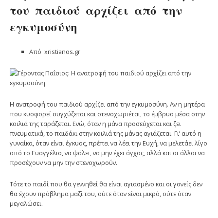
του παιδιού αρχίζει από την
εγκυμοσύνη
Από xristianos.gr
Η ανατροφή του παιδιού αρχίζει από την εγκυμοσύνη. Αν η μητέρα
που κυοφορεί συγχύζεται και στενοχωριέται, το έμβρυο μέσα στην
κοιλιά της ταράζεται. Ενώ, όταν η μάνα προσεύχεται και ζει
πνευματικά, το παιδάκι στην κοιλιά της μάνας αγιάζεται. Γι’ αυτό η
γυναίκα, όταν είναι έγκυος, πρέπει να λέει την Ευχή, να μελετάει λίγο
από το Ευαγγέλιο, να ψάλει, να μην έχει άγχος, αλλά και οι άλλοι να
προσέχουν να μην την στενοχωρούν.
Τότε το παιδί που θα γεννηθεί θα είναι αγιασμένο και οι γονείς δεν
θα έχουν πρόβλημα μαζί του, ούτε όταν είναι μικρό, ούτε όταν
μεγαλώσει.