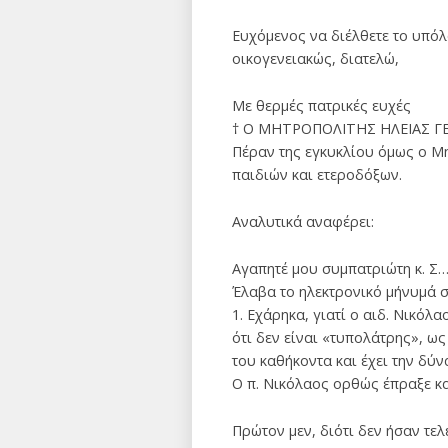
Ευχόμενος να διέλθετε το υπόλ
οικογενειακώς, διατελώ,
Με θερμές πατρικές ευχές
† Ο ΜΗΤΡΟΠΟΛΙΤΗΣ ΗΛΕΙΑΣ 
Πέραν της εγκυκλίου όμως ο Μη
παιδιών και ετεροδόξων.
Αναλυτικά αναφέρει:
Αγαπητέ μου συμπατριώτη κ. Σ…
Έλαβα το ηλεκτρονικό μήνυμά σ
1. Εχάρηκα, γιατί ο αιδ. Νικό
ότι δεν είναι «τυπολάτρης», ως
του καθήκοντα και έχει την δύν
Ο π. Νικόλαος ορθώς έπραξε κα
Πρώτον μεν, διότι δεν ήσαν τελ