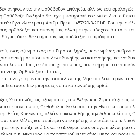
ι δεν ανήκουν εις την Ορθόδοξον Εκκλησία, αλλ’ ως εσύ ομολογείς
 η Ορθόδοξη Εκκλησία δεν έχει μυστηριακή κοινωνία. Δια το θέμα 
ικήν Εγκύκλιόν μου ( Αριθμ. Πρωτ. 1457/20-3-2014). Σου την στέλ
υς ορθόδοξα, κατ οἰκονομίαν, αλλά με την υπόσχεσι ότι τα εκ το
δόγμα, όπερ δεν ετήρησαν, ως απέδειξαν τα πράγματα.
ι εσύ, ένας αξιωματικός του Στρατού ξηράς, μορφωμένος άνθρωπ
ριστιανική μας πίστι και δεν ηδυνήθης να κατανοήσης, και να δικ
τολου» επίσης ιερέα του χωριού μας, που ετήρησε το ιερατικόν 
στιανικής Ορθοδόξου πίστεως.
φεις, αντιγράφοντας την ιστοσελίδα της Μητροπόλεως ημών, είνα
και δια τούτο δεν μπόρεσες να τα καταννοήσης ορθά.
οξος Χριστιανός, ως αξιωματικός του Ελληνικού Στρατού ξηράς 
δίου προσώπου της Ορθοδόξου Εκκλησίας στην Ηλεία και συμπολί
τα της θείας Κοινωνίας, αλλά να ακολουθήσης την διδασκαλία της
λφός σου Μέλος και ιδιαίτερα να εκτιμήσης την στάσι του π. Νικο
ήται στην πράξι, εσύ δε και ο αδελφός σου, οι αγαπημένοι μου σ
εγώ και ο π. Νικόλαος θα προσπαθούμε να κάνουμε το καθήκον μα