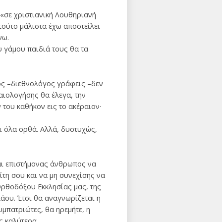
 «σε χριστιανική Λουθηριανή
τούτο μάλιστα έχω αποστείλει
νω.
υ γάμου παιδιά τους θα τα
ος –διεθνολόγος γράφεις –δεν
αιολογήσης θα έλεγα, την
του καθήκον εις το ακέραιον·
ι όλα ορθά. Αλλά, δυστυχώς,
και επιστήμονας άνθρωπος να
τη σου και να μη συνεχίσης να
 Ορθοδόξου Εκκλησίας μας, της
λάου. Έτσι θα αναγνωρίζεται η
υμπατριώτες, θα ηρεμήτε, η
ς καλύτερα.