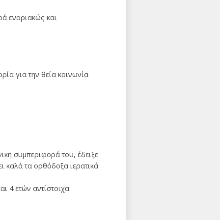
ρά ενοριακώς και
ρία για την θεία κοινωνία
νική συμπεριφορά του, έδειξε
ζει καλά τα ορθόδοξα ιερατικά
ι 4 ετών αντίστοιχα.