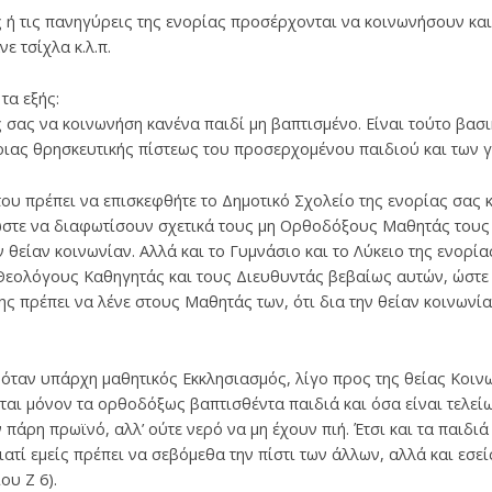
ς ή τις πανηγύρεις της ενορίας προσέρχονται να κοινωνήσουν κα
ε τσίχλα κ.λ.π.
τα εξής:
 σας να κοινωνήση κανένα παιδί μη βαπτισμένο. Είναι τούτο βασι
οιας θρησκευτικής πίστεως του προσερχομένου παιδιού και των 
υ πρέπει να επισκεφθήτε το Δημοτικό Σχολείο της ενορίας σας κα
στε να διαφωτίσουν σχετικά τους μη Ορθοδόξους Μαθητάς τους κ
 θείαν κοινωνίαν. Αλλά και το Γυμνάσιο και το Λύκειο της ενορία
 Θεολόγους Καθηγητάς και τους Διευθυντάς βεβαίως αυτών, ώστε
ης πρέπει να λένε στους Μαθητάς των, ότι δια την θείαν κοινωνί
 όταν υπάρχη μαθητικός Εκκλησιασμός, λίγο προς της θείας Κοινω
αι μόνον τα ορθοδόξως βαπτισθέντα παιδιά και όσα είναι τελείω
πάρη πρωϊνό, αλλ’ ούτε νερό να μη έχουν πιή. Έτσι και τα παιδιά 
ιατί εμείς πρέπει να σεβόμεθα την πίστι των άλλων, αλλά και εσ
ου Ζ 6).