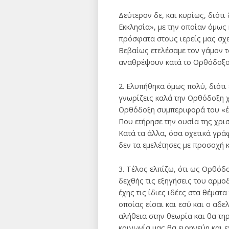
Δεύτερον δε, και κυρίως, διότ
Εκκλησία», με την οποίαν όμως
πρόσφατα στους ιερείς μας σχετ
Βεβαίως ετελέσαμε τον γάμον το
αναθρέψουν κατά το Ορθόδοξο 
2. Ελυπήθηκα όμως πολύ, διότ
γνωρίζεις καλά την Ορθόδοξη χ
Ορθόδοξη συμπεριφορά του «ένσ
Που ετήρησε την ουσία της χρι
Κατά τα άλλα, όσα σχετικά γρά
δεν τα εμελέτησες με προσοχή 
3. Τέλος ελπίζω, ότι ως Ορθόδ
δεχθής τις εξηγήσεις του αρμο
έχης τις ίδιες ιδέες στα θέμα
οποίας είσαι και εσύ και ο αδε
αλήθεια στην θεωρία και θα τηρ
κοινωνία μας θα ειρηνεύη και 