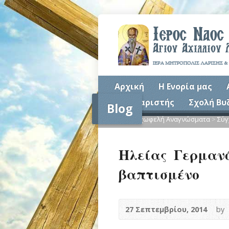
Αρχική
Η Ενορία μας
Συναξαριστής
Σχολή Βυ
Blog
Home
>
Ψυχωφελή Αναγνώσματα
>
Σύγ
Ηλείας Γερμανό
βαπτισμένο
27 Σεπτεμβρίου, 2014
by