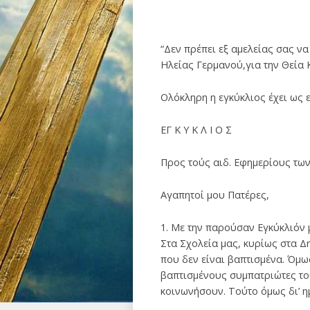
“Δεν πρέπει εξ αμελείας σας ν
Ηλείας Γερμανού,για την Θεία 
Ολόκληρη η εγκύκλιος έχει ως ε
ΕΓ Κ Υ Κ Λ Ι Ο Σ
Προς τούς αιδ. Εφημερίους τω
Αγαπητοί μου Πατέρες,
1. Με την παρούσαν Εγκύκλιόν 
Στα Σχολεία μας, κυρίως στα Δ
που δεν είναι βαπτισμένα. Όμω
βαπτισμένους συμπατριώτες του
κοινωνήσουν. Τούτο όμως δι’ η