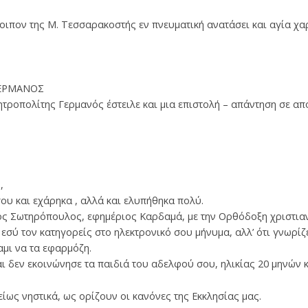
οιπον της Μ. Τεσσαρακοστής εν πνευματική ανατάσει και αγία χα
ΓΕΡΜΑΝΟΣ
τροπολίτης Γερμανός έστειλε και μια επιστολή – απάντηση σε απο
,
ου και εχάρηκα , αλλά και ελυπήθηκα πολύ.
λαος Σωτηρόπουλος, εφημέριος Καρδαμά, με την Ορθόδοξη χριστια
 εσύ τον κατηγορείς στο ηλεκτρονικό σου μήνυμα, αλλ’ ότι γνωρί
αμι να τα εφαρμόζη.
ι δεν εκοινώνησε τα παιδιά του αδελφού σου, ηλικίας 20 μηνών κα
είως νηστικά, ως ορίζουν οι κανόνες της Εκκλησίας μας.