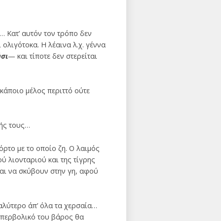
… Κατ’ αυτόν τον τρόπο δεν
 ολιγότοκα. Η λέαινα λ.χ. γέννα
ύσι
— και τίποτε δεν στερείται
κάποιο μέλος περιττό ούτε
φής τους…
όρτο με το οποίο ζη. Ο λαιμός
ύ λιονταριού και της τίγρης
ται να σκύβουν στην γη, αφού
γαλύτερο άπ’ όλα τα χερσαία…
 υπερβολικό του βάρος θα