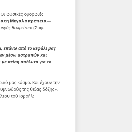
. Οι φυ­σικές ομορφιές
ρατη Μεγαλοπρέπεια
—
υργός θεωρείται
» (Σοφ.
α, επάνω από το κεφάλι μας
ά εν μέσω αστραπών και
 με πείση απόλυτα για το
κό μας κό­σμο. Και έχουν την
«υμνωδούς της θείας δόξης».
λτου τού Ισραήλ: