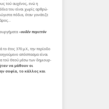
ους τού αυχένος, ενώ η
πόδια του είναι χωρίς αρθρώ­
λύγιστα πόδια, όταν γονάτιζε
ά­ρος…
ιουργή­ματα «
ουδέν περιττόν
το έτος 370 μ.Χ., την περίοδο
ροηγούμενο απόσπασμα είναι
ία τού Θεού μέσω των δημιουρ­
ήταν να μάθουν οι
ην σοφία, το κάλλος και