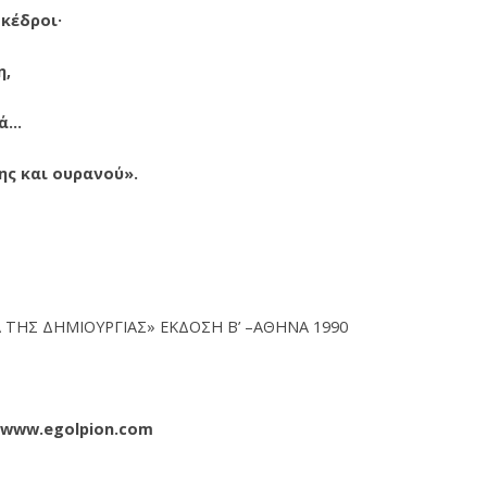
κέδροι·
η,
τά…
ης και ουρανού».
Α ΤΗΣ ΔΗΜΙΟΥΡΓΙΑΣ» ΕΚΔΟΣΗ Β’ –ΑΘΗΝΑ 1990
www.egolpion.com