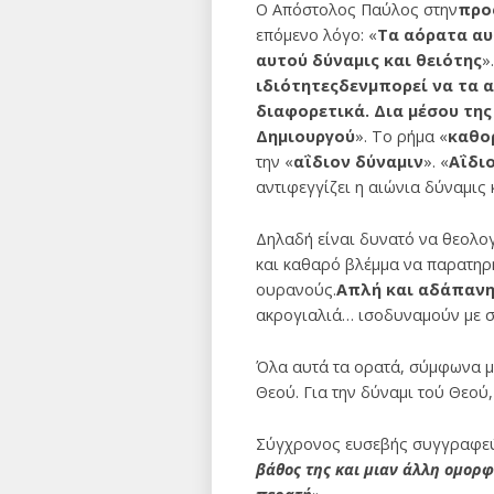
Ο Απόστολος Παύλος στην
προ
επόμενο λόγο: «
Τα αόρατα αυ
αυτού δύναμις και θειότης
»
ιδιότητες
δεν
μπορεί να τα 
διαφορετικά. Δια μέσου της
Δημιουργού
». Το ρήμα «
καθο
την «
αΐδιον δύναμιν
». «
Αΐδι
αντιφεγγίζει η αιώνια δύναμις
Δηλαδή είναι δυνατό να θεολογ
και καθαρό βλέμμα να παρατηρή
ουρανούς.
Απλή και αδάπανη
ακρογιαλιά… ισοδυναμούν με σ
Όλα αυτά τα ορατά, σύμφωνα με
Θεού. Για την δύναμι τού Θεού,
Σύγχρονος ευσεβής συγγραφεύς
βάθος της και μιαν άλλη ομορφ