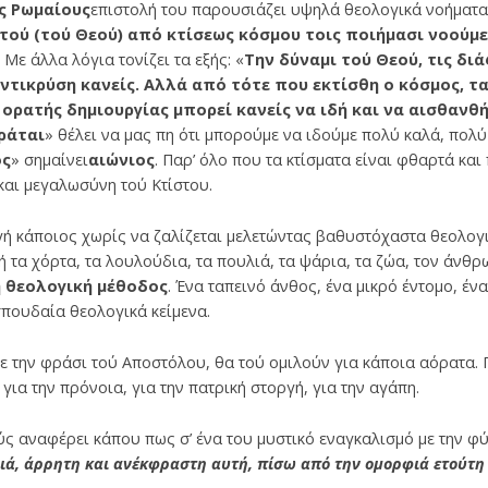
ς Ρωμαίους
επιστο­λή του παρουσιάζει υψηλά θεολογικά νοήματα.
τού (τού Θεού) από κτίσεως κόσμου τοις ποιήμασι νοούμε
. Με άλλα λόγια τονίζει τα εξής: «
Την δύναμι τού Θεού, τις δι
αντικρύση κανείς. Αλλά από τότε που εκτίσθη ο κόσμος, τ
 ορατής δημιουργίας μπορεί κανείς να ιδή και να αισθανθ
ράται
» θέλει να μας πη ότι μπορούμε να ιδούμε πολύ καλά, πολύ
ος
» σημαίνει
αιώνιος
. Παρ’ όλο που τα κτίσματα είναι φθαρτά κα
 και μεγαλωσύνη τού Κτίστου.
ή κάποιος χωρίς να ζαλίζεται μελετώντας βαθυστόχαστα θεολογι
 τα χόρτα, τα λουλούδια, τα πουλιά, τα ψάρια, τα ζώα, τον άνθρ
 θεολογική μέθοδος
. Ένα ταπεινό άνθος, ένα μικρό έντομο, έν
πουδαία θεολογικά κείμενα.
 την φράσι τού Απο­στόλου, θα τού ομιλούν για κάποια αόρατα. 
 για την πρόνοια, για την πατρική στοργή, για την αγάπη.
 αναφέρει κάπου πως σ’ ένα του μυστικό εναγκαλισμό με την φύ
ιά, άρρητη και ανέκφραστη αυτή, πίσω από την ομορφιά ετούτη 