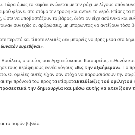
. Τώρα όμως το κεφάλι ενώνεται με την ράχι με λίγους σπόνδυλ
ιμού φέρνει στο στόμα την τροφή και αντλεί το νερό. Επίσης τα 
, ώστε να υποβαστάζουν το βάρος, διότι αν είχε ασθενικά και ευ
γαιναν συνε­χώς οι αρθρώσεις, μη μπορώντας να αντέξουν τόσο β
οτε περιττό και τί­ποτε ελλιπές δεν μπορείς να βρής μέσα στα δημ
ι δυνατόν ευρεθήναι
».
Βασίλειο, ο οποίος σαν Αρχιεπίσκοπος Καισαρείας, πιθανόν κατά 
ησε τους περίφημους εννέα λόγους «
Εις την εξαήμερον
». Το π
νατο. Οι ομιλίες αυτές είχαν σαν στόχο να παρουσιάσουν την σοφ
αι την πρόνοιά του προς τα κτίσματα.
Επιδίωξις τού ομιλητού 
ροσεκτικά την δημιουργία και μέσω αυτής να ατενίζουν τ
αι το παρόν βιβλίο.