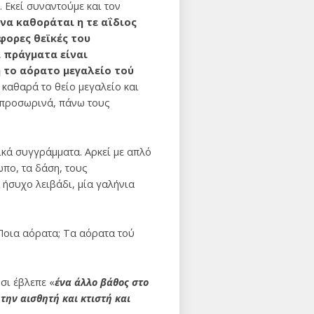
 Εκεί συναντούμε και τον
να καθοράται η τε αΐδιος
άφορες θεϊκές του
α πράγματα είναι
ή το αόρατο μεγαλείο τού
 καθαρά το θείο μεγαλείο και
ι προσωρινά, πάνω τους
κά συγγράμ­ματα. Αρκεί με απλό
ωπο, τα δάση, τους
α ήσυχο λειβάδι, μία γαλήνια
Ποια αόρα­τα; Τα αόρατα τού
σι έβλεπε «
ένα άλλο βάθος στο
την αισθητή και κτιστή και