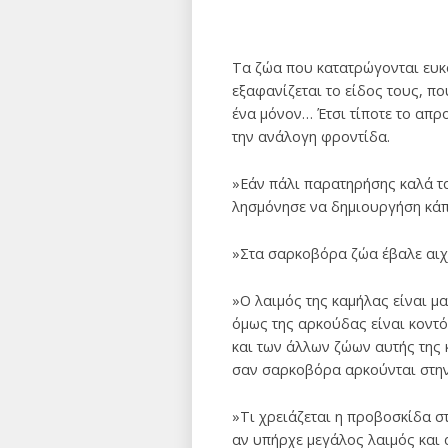
Τα ζώα που κατατρώγονται ευκο
εξαφανίζεται το είδος τους, πο
ένα μόνον… Έτσι τίποτε το απρ
την ανάλογη φροντίδα.
»Εάν πάλι παρατηρήσης καλά τα
λησμόνησε να δημιουργήση κάπ
»Στα σαρκοβόρα ζώα έβαλε αιχμ
»Ο λαιμός της καμήλας είναι μα
όμως της αρκούδας είναι κον­τ
και των άλλων ζώων αυτής της 
σαν σαρκοβόρα αρκούνται στη
»Τι χρειάζεται η προβοσκίδα στ
αν υπήρχε μεγάλος λαιμός και 