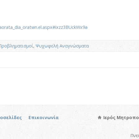
/aorata_dia_oratwn.el.aspx#ixzz3BUckWx9a
Προβληματισμοί
,
Ψυχωφελή Αναγνώσματα
τοσελίδες
Επικοινωνία
Ιερός Μητροπο
Πνε