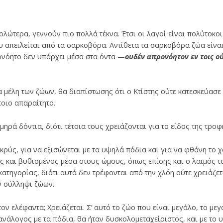
λώτερα, γεννούν πιο πολλά τέκνα. Έτσι οι λαγοί είναι πολύτοκοι
υ απειλείται από τα σαρκοβόρα. Αντίθετα τα σαρκο­βόρα ζώα είναι
ονόητο δεν υπάρχει μέσα στα όντα —
ουδέν απρονόητον εν τοις ο
 μέλη των ζώων, θα διαπίστωσης ότι ο Κτίστης ούτε κατεσκεύασε 
οιο απαραίτητο.
ηρά δόντια, διότι τέτοια τους χρειάζονται για το είδος της τρο
κρύς, για να εξισώ­νεται με τα υψηλά πόδια και για να φθάνη το χ
ός και βυθισμένος μέσα στους ώμους, όπως επίσης και ο λαιμός το
κατηγορίας, διότι αυτά δεν τρέφονται από την χλόη ούτε χρειάζε
ν σύλληψι ζώων.
ον ελέφαντα; Χρειάζεται. Σ’ αυτό το ζώο που είναι μεγάλο, το με
ανάλογος με τα πόδια, θα ήταν δυσκολομεταχείριστος, και με το