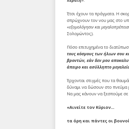
περατή
».
Έτσι έχουν τα πράγματα. Η σκο
σπρώχνουν τον νου μας στο υπέ
«
εξομολόγησιν και μεγαλοπρέπεια
Σολομώντος).
Πόσο επιτυχημένα το διατύπωσ
τους κόσμους των ήλιων σου κ
βροντών, εάν δεν μου απο­καλυ
άπειρο και ασύλ­ληπτο μεγαλεί
Έρχονται στιγμές που τα θαυμά
δύναμι να δώσουν στο πνεύμα μ
Να μας κάνουν να ξε­σπούμε σε
«Αινείτε τον Κύριον…
τα όρη και πάντες οι βουνοί