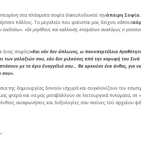
ρπισμένη στα πλά­σματα σοφία δακτυλοδεικτεί την
άπειρη Σοφία
ρτατο Κάλλος. Το μεγαλείο που φαίνεται μας δείχνει κάποια
αό
ν ενεδύσ
ω». «
Εκ μεγέθους και καλλονής κτισμάτων αναλόγως ο γενεσιο
ε ένας σοφός!
«Και εάν δεν άπλωνες, ω πανυπερτέλεια Αγαθότητ
αι των γαλαξιών σου, εάν δεν μιλούσες από την κορυφή του Σιν
πτόσουν με το άγιο Ευαγγέλιό σου… θα αρκούσε ένα άνθος, για να
ο σου».
σια της δημιουργίας δονούν ισχυρά και συγκλονίζουν τον εσωτερι
ας φτερά και να μας μεταβάλλουν σε λειτουργικά πνεύματα, σε 
 ένθεες αναφωνήσεις και δοξολογίες σαν εκεί­νες τού αρχαίου ψά
,