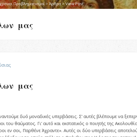
χρονοι Προβληματισμοί
>
Άρθρα
>
View Post
λων μας
ύσιας
λων μας
ναντούμε δυό μοναδικές υπερβάσεις. Σ’ αυτές βλέπουμε να ξεπερ
μοι του θαύματος. Γι’ αυτό και εκστατικός ο ποιητής της Ακολουθ
ροι εν σοι, Παρθένε Άχραντε». Αυτές οι δύο υπερβάσεις αποτελού