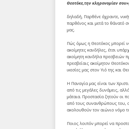
Θεοτόκε,την κληρονομίαν σου»
δηλαδή, Παρθένε άχραντε, νικήθ
παρθένος και μετά το θάνατό σ
μας.
Πώς όμως η Θεοτόκος μπορεί να
ακοίμητες κανδήλες, έτσι υπάρχ
ακοίμητη κανδήλα πρεσβειών πρ
πρεσβείαις ακοίμητον Θεοτόκον
ικεσίες μας στον Υιό της και Θ
Η Παναγία μας είναι των Χριστ
από τις μεγάλες δυνάμεις, αλλ
μάταια. Προστασία ζητούν οι 
από τους συνανθρώπους του, α
ακολουθούν τον αιώνιο νόμο το
Ποιος λοιπόν μπορεί να προστα