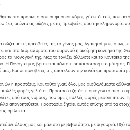
,
ηκαν στο πρόσωπό σου οι φυσικοί νόμοι, γι’ αυτό, εσύ, που μετά
ου ζεις αιώνια ας σώζεις με τις πρεσβείες σου την κληρονομία σ
 σώζει με τις πρεσβείες της το γένος μας; Αγαπητοί μου, όπως
ει και στα διαμερίσματα του ουρανού η ακοίμητη κανδήλα της Θεο
ος το Μονογενή της. Μας το τονίζει άλλωστε και το Κοντάκιο της
». Η Παναγία μας βρίσκεται πάντοτε σε κατάσταση ετοιμότητος. Πε
εό μας. Και οι πρεσβείες της αποτελούν την καλύτερη προστασία μ
ιανών η προστάτις. Και τούτο γιατί όλοι μας αισθανόμαστε αδύνατ
ά πολλές φορές γελιέται. Προστασία ζητάει η οικογένεια από το 
πολίτες από τους νόμους, που όμως πολλές φορές μεροληπτούν. 
λλά απογοητεύεται. Προστασία ζητάει αυτός επίσης από τα στοι
υς αμίληκτα.
τεύσει όλους μας και μάλιστα με βεβαιότητα, με σιγουριά; Οξύ 