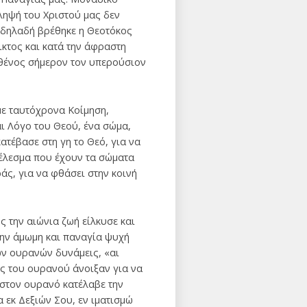
ληψή του Χριστού μας δεν
, δηλαδή βρέθηκε η Θεοτόκος
ικτος και κατά την άφραστη
ρθένος σήμερον τον υπερούσιον
με ταυτόχρονα Κοίμηση,
ι Λόγο του Θεού, ένα σώμα,
τέβασε στη γη το Θεό, για να
τέλεσμα που έχουν τα σώματα
ς, για να φθάσει στην κοινή
ς την αιώνια ζωή είλκυσε και
ην άμωμη και παναγία ψυχή
των ουρανών δυνάμεις, «αι
ες του ουρανού άνοιξαν για να
 στον ουρανό κατέλαβε την
 εκ Δεξιών Σου, εν ιματισμώ