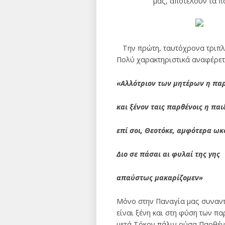
μας, αποτελούν τα π
Την πρώτη, ταυτόχρονα τριπλή
Πολύ χαρακτηριστικά αναφέρετ
«Αλλότριον των μητέρων η πα
και ξένον ταις παρθένοις η παι
επί σοι, Θεοτόκε, αμφότερα ω
Διο σε πάσαι αι φυλαί της γης
απαύστως μακαρίζομεν»
Μόνο στην Παναγία μας συναντά
είναι ξένη και στη φύση των π
μετά Τόκον πάλιν ούσα Παρθέν