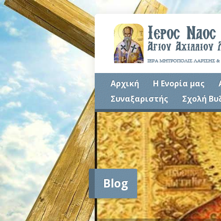
Αρχική
Η Ενορία μας
Συναξαριστής
Σχολή Βυ
Blog