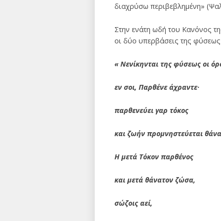
διαχρύσω περιβεβλημένη» (Ψαλ
Στην ενάτη ωδή του Κανόνος τ
οι δύο υπερβάσεις της φύσεως 
« Νενίκηνται της φύσεως οι όρ
εν σοι, Παρθένε άχραντε·
παρθενεύει γαρ τόκος
και ζωήν προμνηστεύεται θάνα
Η μετά Τόκον παρθένος
και μετά θάνατον ζώσα,
σώζοις αεί,