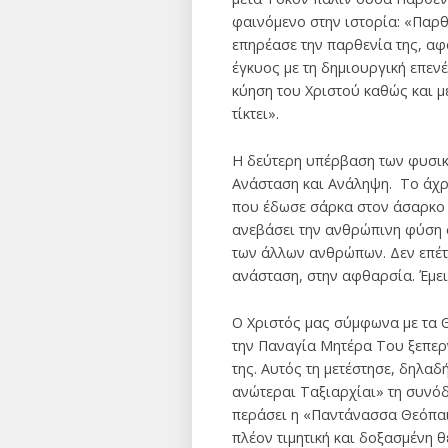
φαινόμενο στην ιστορία: «Παρθ
επηρέασε την παρθενία της, αφ
έγκυος με τη δημιουργική επεν
κύηση του Χριστού καθώς και 
τίκτει».
Η δεύτερη υπέρβαση των φυσικ
Ανάσταση και Ανάληψη. Το άχρα
που έδωσε σάρκα στον άσαρκο Θ
ανεβάσει την ανθρώπινη φύση σ
των άλλων ανθρώπων. Δεν επέτρ
ανάσταση, στην αφθαρσία. Έμει
Ο Χριστός μας σύμφωνα με τα Θε
την Παναγία Μητέρα Του ξεπερ
της. Αυτός τη μετέστησε, δηλαδ
ανώτεραι Ταξιαρχίαι» τη συνόδ
περάσει η «Παντάνασσα Θεόπαις
πλέον τιμητική και δοξασμένη 