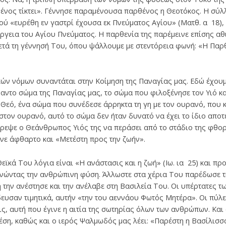
ένος τίκτει». Γέννησε παραμένουσα παρθένος η Θεοτόκος. Η σύλ
ού «ευρέθη εν γαστρί έχουσα εκ Πνεύματος Αγίου» (Ματθ. α 18)
έργεια του Αγίου Πνεύματος. Η παρθενία της παρέμεινε επίσης αθ
μετά τη γέννησή Του, όπου ψάλλουμε με στεντόρεια φωνή: «Η Πα
ών νόμων συναντάται στην Κοίμηση της Παναγίας μας. Εδώ έχου
ντο σώμα της Παναγίας μας, το σώμα που φιλοξένησε τον Υιό κα
εό, ένα σώμα που συνέδεσε άρρηκτα τη γη με τον ουρανό, που κα
τον ουρανό, αυτό το σώμα δεν ήταν δυνατό να έχει το ίδιο απο
εψε ο Θεάνθρωπος Υιός της να περάσει από το στάδιο της φθορά
νε άφθαρτο και «Μετέστη προς την ζωήν».
ϊκά Του λόγια είναι «Η ανάστασις και η ζωή» (Ιω. ια 25) και προ
νώντας την ανθρώπινη φύση. Άλλωστε στα χέρια Του παρέδωσε τ
ή την ανέστησε και την ανέλαβε στη Βασιλεία Του. Οι υπέρτατες 
ευσαν τιμητικά, αυτήν «την του αεννάου Φωτός Μητέρα». Οι πύλ
, αυτή που έγινε η αιτία της σωτηρίας όλων των ανθρώπων. Και
θέση, καθώς και ο ιερός Ψαλμωδός μας λέει: «Παρέστη η Βασίλισσα