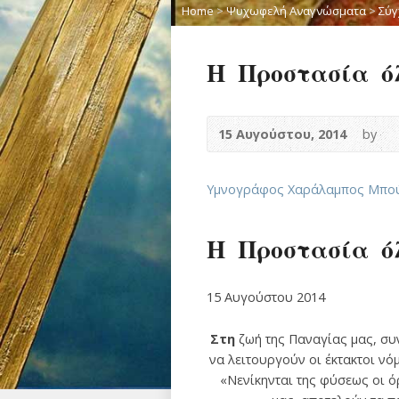
Home
>
Ψυχωφελή Αναγνώσματα
>
Σύγ
Η Προστασία ό
15 Αυγούστου, 2014
by
Υμνογράφος Χαράλαμπος Μπο
Η Προστασία ό
15 Αυγούστου 2014
Στη
ζωή της Παναγίας μας, συ
να λειτουργούν οι έκτακτοι νό
«Νενίκηνται της φύσεως οι ό