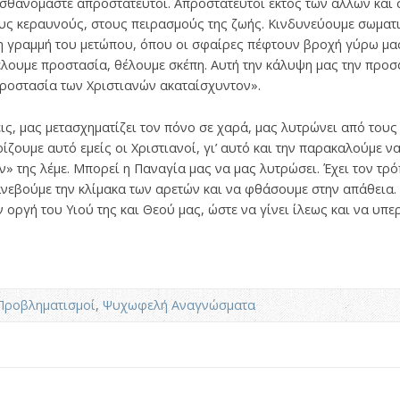
σθανόμαστε απροστάτευτοι. Απροστάτευτοι εκτός των άλλων και 
υς κεραυνούς, στους πειρασμούς της ζωής. Κινδυνεύουμε σωματι
η γραμμή του μετώπου, όπου οι σφαίρες πέφτουν βροχή γύρω μας
λουμε προστασία, θέλουμε σκέπη. Αυτή την κάλυψη μας την προσ
ροστασία των Χριστιανών ακαταίσχυντον».
ις, μας μετασχηματίζει τον πόνο σε χαρά, μας λυτρώνει από τους
ζουμε αυτό εμείς οι Χριστιανοί, γι’ αυτό και την παρακαλούμε ν
» της λέμε. Μπορεί η Παναγία μας να μας λυτρώσει. Έχει τον τρό
ανεβούμε την κλίμακα των αρετών και να φθάσουμε στην απάθεια. 
 οργή του Υιού της και Θεού μας, ώστε να γίνει ίλεως και να υπερ
Προβληματισμοί
,
Ψυχωφελή Αναγνώσματα