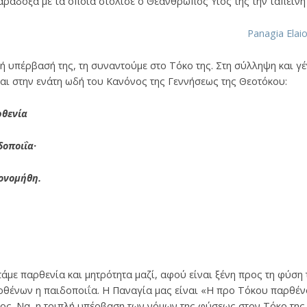
αράδοξα με τα οποία στόλισε ο Θεάνθρωπος Υιός της την ταπεινή
 υπέρβασή της, τη συναντούμε στο Τόκο της. Στη σύλληψη και γ
αι στην ενάτη ωδή του Κανόνος της Γεννήσεως της Θεοτόκου:
ρθενία
δοποιΐα·
κονομήθη.
με παρθενία και μητρότητα μαζί, αφού είναι ξένη προς τη φύση
αρθένων η παιδοποιΐα. Η Παναγία μας είναι «Η προ Τόκου παρθέν
ος. Να, η τριπλή υπέρβαση των νόμων της φύσεως στον Τόκο της