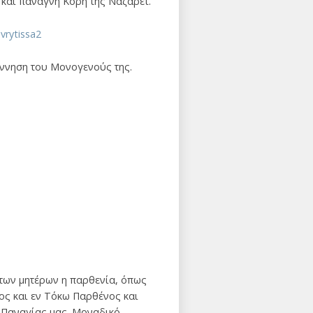
 και πάναγνη Κόρη της Ναζαρέτ.
έννηση του Μονογενούς της.
 των μητέρων η παρθενία, όπως
ος και εν Τόκω Παρθένος και
 Παναγίας μας. Μοναδικό