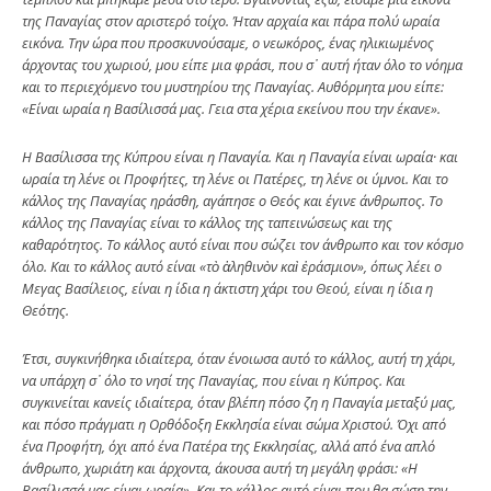
της Παναγίας στον αριστερό τοίχο. Ήταν αρχαία και πάρα πολύ ωραία
εικόνα. Την ώρα που προσκυνούσαμε, ο νεωκόρος, ένας ηλικιωμένος
άρχοντας του χωριού, μου είπε μια φράσι, που σ᾿ αυτή ήταν όλο το νόημα
και το περιεχόμενο του μυστηρίου της Παναγίας. Αυθόρμητα μου είπε:
«Είναι ωραία η Βασίλισσά μας. Γεια στα χέρια εκείνου που την έκανε».
Η Βασίλισσα της Κύπρου είναι η Παναγία. Και η Παναγία είναι ωραία· και
ωραία τη λένε οι Προφήτες, τη λένε οι Πατέρες, τη λένε οι ύμνοι. Και το
κάλλος της Παναγίας ηράσθη, αγάπησε ο Θεός και έγινε άνθρωπος. Το
κάλλος της Παναγίας είναι το κάλλος της ταπεινώσεως και της
καθαρότητος. Το κάλλος αυτό είναι που σώζει τον άνθρωπο και τον κόσμο
όλο. Και το κάλλος αυτό είναι «τὸ ἀληθινὸν καὶ ἐράσμιον», όπως λέει ο
Μεγας Βασίλειος, είναι η ίδια η άκτιστη χάρι του Θεού, είναι η ίδια η
Θεότης.
Έτσι, συγκινήθηκα ιδιαίτερα, όταν ένοιωσα αυτό το κάλλος, αυτή τη χάρι,
να υπάρχη σ᾿ όλο το νησί της Παναγίας, που είναι η Κύπρος. Και
συγκινείται κανείς ιδιαίτερα, όταν βλέπη πόσο ζη η Παναγία μεταξύ μας,
και πόσο πράγματι η Ορθόδοξη Εκκλησία είναι σώμα Χριστού. Όχι από
ένα Προφήτη, όχι από ένα Πατέρα της Εκκλησίας, αλλά από ένα απλό
άνθρωπο, χωριάτη και άρχοντα, άκουσα αυτή τη μεγάλη φράσι: «Η
Βασίλισσά μας είναι ωραία». Και το κάλλος αυτό είναι που θα σώση την