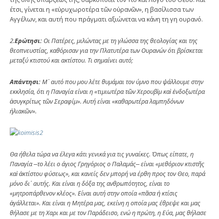
έτσι, γίνεται η «εὐρυχωροτέρα τῶν οὐρανῶν», η βασίλισσα των
Αγγέλων, και αυτή που πράγματι αξιώνεται να κάνη τη γη ουρανό.
2.
Ερώτησι:
Οι Πατέρες, μιλώντας με τη γλώσσα της θεολογίας και της
θεοπνευστίας, καθόρισαν για την Πλατυτέρα των Ουρανών ότι βρίσκεται
μεταξύ κτιστού και ακτίστου. Τι σημαίνει αυτό;
Απάντησι:
Μ᾿ αυτό που μου λέτε θυμάμαι τον ύμνο που ψάλλουμε στην
εκκλησία, ότι η Παναγία είναι η «τιμιωτέρα τῶν Χερουβὶμ καὶ ἐνδοξωτέρα
ἀσυγκρίτως τῶν Σεραφίμ». Αυτή είναι «καθαρωτέρα λαμπηδόνων
ἡλιακῶν».
Θα ήθελα τώρα να έλεγα κάτι γενικά για τις γυναίκες. Όπως είπατε, η
Παναγία ‒το λέει ο άγιος Γρηγόριος ο Παλαμάς‒ είναι «μεθόριον κτιστῆς
καὶ ἀκτίστου φύσεως», και κανείς δεν μπορή να έρθη προς τον Θεο, παρά
μόνο δι᾿ αυτής. Και είναι η δόξα της ανθρωπότητος, είναι το
«μητροπάρθενον κλέος». Είναι αυτή στην οποία «πᾶσα ἡ κτίσις
ἀγάλλεται». Και είναι η Μητέρα μας, εκείνη η οποία μας έθρεψε και μας
θήλασε με τη Χαρι και με τον Παράδεισο, ενώ η πρώτη, η Εύα, μας θήλασε