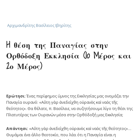
Αρχιμανδρίτης Βασίλειος Ιβηρίτης
H θέση της Παναγίας στην
Ορθόδοξη Εκκλησία (1o Mέρος και
2ο Μέρος)
Ερώτησι:
Ένας περίφημος ύμνος της Εκκλησίας μας ονομάζει την
Παναγία ουρανό: «Αὕτη γὰρ ἀνεδείχθη οὐρανὸς καὶ ναὸς τῆς
θεότητος». Θα θέλατε, π. Βασίλειε, να συζητήσουμε λίγο τη θέσι της
Πλατυτέρας των Ουρανών μέσα στην Ορθόδοξή μας Εκκλησία;
Απάντησι:
«Αὕτη γὰρ ἀνεδείχθη οὐρανὸς καὶ ναὸς τῆς θεότητος»…
Θυμάμαι ένα άλλο θεοτοκίο, που λέει ότι η Παναγία είναι η