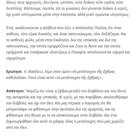
όλους τους αρχιερείς, δεν έγινε, ωστόσο, ούτε διάκος ούτε ιερέας ούτε
δεσπότης. Βλέπουμε, λοιπόν, ότι οι γυναίκες δεν γίνονται διάκοι ή ιερείς,
όχι γιατί υποτιμώνται μέσα στην Εκκλησία, αλλά γιατί τιμώνται υπερτέρως.
Έτσι, αναδεικνύεται η αλήθεια που λέει ο Απόστολος Παύλος ότι όταν
ασθενώ, τότε είμαι δυνατός, και όταν ταπεινώνωμαι, τότε δοξάζομαι. Και
το ασθενές φύλο, μέσα στην Εκκλησία, δια της υπακοής και δια της
ταπεινώσεως, την οποία εφαρμόζουν και ζουν οι Άγιοι και την οποία
εφήρμοσε και ενσάρκωσε ιδιαιτέρως η Παναγία, αποδεικνύεται ισχυρό και
ισχυρότερο.
Ερώτησι:
π. Βασίλειε, λέμε στον ύμνο «τὸ μεσότοιχον τῆς ἔχθρας
καθελοῦσα». Ποιό είναι αυτό «τὸ μεσότοιχον τῆς ἔχθρας» ;
Απάντησι:
Νομίζω ότι είναι η έχθρα μεταξύ του διαβόλου και του Θεού,
της ανταρσίας και της υπακοής. Κι εμείς, με την παράβασι, ακολουθήσαμε
τον διάβολο, και όχι τον Θεο. Και μας πέρασε ο λογισμός ότι θα
μπορούσαμε να φθάσουμε στην αγιότητα δια της αμαρτίας, και να
φθάσουμε στη θέωσι με το να υπακούσουμε στον διάβολο. Και έτσι
δημιουργήθηκε όλο αυτό το χάσμα, όλος ο μεσότοιχος που μας χωρίζει
από τον Θεο.