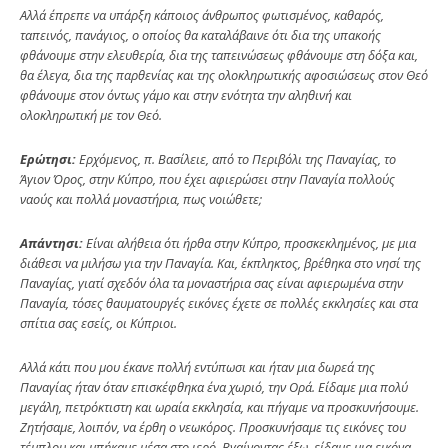
Αλλά έπρεπε να υπάρξη κάποιος άνθρωπος φωτισμένος, καθαρός,
ταπεινός, πανάγιος, ο οποίος θα καταλάβαινε ότι δια της υπακοής
φθάνουμε στην ελευθερία, δια της ταπεινώσεως φθάνουμε στη δόξα και,
θα έλεγα, δια της παρθενίας και της ολοκληρωτικής αφοσιώσεως στον Θεό
φθάνουμε στον όντως γάμο και στην ενότητα την αληθινή και
ολοκληρωτική με τον Θεό.
Ερώτησι:
Ερχόμενος, π. Βασίλειε, από το Περιβόλι της Παναγίας, το
Άγιον Όρος, στην Κύπρο, που έχει αφιερώσει στην Παναγία πολλούς
ναούς και πολλά μοναστήρια, πως νοιώθετε;
Απάντησι:
Είναι αλήθεια ότι ήρθα στην Κύπρο, προσκεκλημένος, με μια
διάθεσι να μιλήσω για την Παναγία. Και, έκπληκτος, βρέθηκα στο νησί της
Παναγίας, γιατί σχεδόν όλα τα μοναστήρια σας είναι αφιερωμένα στην
Παναγία, τόσες θαυματουργές εικόνες έχετε σε πολλές εκκλησίες και στα
σπίτια σας εσείς, οι Κύπριοι.
Αλλά κάτι που μου έκανε πολλή εντύπωσι και ήταν μια δωρεά της
Παναγίας ήταν όταν επισκέφθηκα ένα χωριό, την Ορά. Είδαμε μια πολύ
μεγάλη, πετρόκτιστη και ωραία εκκλησία, και πήγαμε να προσκυνήσουμε.
Ζητήσαμε, λοιπόν, να έρθη ο νεωκόρος. Προσκυνήσαμε τις εικόνες του
τέμπλου και μπήκαμε μέσα στο ιερό. Βγαίνοντας έξω, είδαμε μια εικόνα