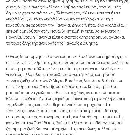
«οὐρανώσασα τὸ γεῶδες ἡμῶν φύραμα», είναι αυτή που έκανε τη γη
ουρανό. Και ο άγιος Νικόλαος ο Καβάσιλας λέει ότι, όταν ο Θεός
δημιούργησε τα πάντα και, βλέποντάς τα, είδε και είπε ότι ήταν
«καλὰ λίαν», αυτό το «καλὰ λίαν» αυτό το κάλλος και αυτή η
καλοσύνη, αφορούσαν την Παναγία. Δηλαδή, ήταν όλα «καλὰ λίαν»,
επειδή οδηγούσαν στην Παναγία, επειδή εν τέλει θα εγεννάτο η
Παναγία. Έτσι, η Παναγία είναι ο σκοπός όλης της δημιουργίας και
το τέλος όλης της αναμονής της Παλαιάς Διαθήκης.
Ο Θεός δημιούργησε όλο τον κόσμο «καλὸν λίαν» και δημιούργησε
στο τέλος τον άνθρωπο, για το πλάσιμο του οποίου καταβάλλει μια
ιδιαίτερη προσπάθεια, κάνει μια ιδιαίτερη ενέργεια. Δεν λέγει και
γεννάται, αλλά πλάθει τον άνθρωπο «ἐκ τῆς γῆς», και εμφυσά
«πνοὴν ζωῆς» σ᾿ αυτόν. Ο Μέγας Βασίλειος λέει ότι ο Θεός έδωσε
στον άνθρωπο «μοῖραν τῆς αὐτοῦ θεότητος». Κι έτσι, εμείς θα
μπορούσαμε να γινώμαστε θεοί κατά χάριν, αν υπακούαμε στο
θέλημα του Θεού. Εν τέλει, αφού μας έκανε αυτή τη μεγάλη δωρεά
της ελευθερίας, και η ελευθερία είναι δίκοπο μαχαίρι ‒είτε
πηγαίνεις επάνω δια της υπακοής, είτε καταστρέφεσαι δια της
ανταρσίας και της αυτονομίας‒ εμείς ακολουθήσαμε τη φιλαυτία,
και χάσαμε τον Παράδεισο, βγήκαμε έξω από τον Παράδεισο, και
ζήσαμε μια ζωή βασανισμένη, χιλιετίες και αιώνες πολλούς. Και
αυτό το βάσανο το ξέρουμε όλοι μας.