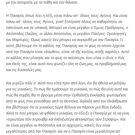
με την ανταρσία, με τα πάθη και τον θάνατο.
Η Παναγία, όπως λέει η λέξι, είναι πάνω απ᾿ όλους τους Αγίους. Και είναι
πάνω απ᾿ όλους τους Αγίους, γιατί ξεπέρασε όλους σε καθαρότητα, σε
ταπείνωσι και σε υπακοή. Μπορεί να είναι μεγάλοι ο Τιμιος Πρόδρομος, ο
Απόστολος Παύλος, οι άλλοι Απόστολοι, οι μεγάλοι Πατέρες, Ομολογητές
και Μαρτυρες. Όμως κανείς δεν μπορεί να συγκριθή με την Παναγία. Γι᾿
αὐτό, βλέπουμε ότι το κάλλος της Παναγίας και το φως το οποίο έρχεται
από την Παναγία είναι «ἔσωθεν», είναι «ὁ τῆς κοιλίας αὐτῆς καρπός». Αυτό
το κάλλος που γέννησε και το φως το ανέσπερο, που είναι ο ίδιος ο Υιός
και Θεός της, είναι αυτό που φωτίζει όλη τη ζωη μας, τα προβλήματά μας
και τις δυσκολίες μας.
Και γυρίζω πάλι σ᾿ αὐτὸ που είπα πριν από λίγο, ότι θα ήθελα να μιλήσω
για τις γυναίκες. Το πώς θα τιμήσουμε τη γυναίκα, το πώς θα γίνη αυτό και
πώς θα συμβή, θα το βρούμε μέσα στην Ορθόδοξη Εκκλησία, φωτισμένοι
από το φως που γεννήθηκε από τη Θεοτόκο, δηλαδή από τον Θεάνθρωπο.
Και βλέπουμε ότι οι γυναίκες τώρα θέλουν να πάρουν μια θέσι ένδοξη.
Αλλά το πού μπορεί να φθάση η γυναίκα, το έδειξε η Παναγία με το να γίνη
«τιμιωτέρα τῶν Χερουβὶμ καὶ ἐνδοξωτέρα ἀσυγκρίτως τῶν Σεραφίμ». Και
αν είναι μεγάλοι οι Απόστολοι και οι αρχιερείς, κανείς δεν είναι
μεγαλύτερος από την Παναγία· και αν η Παναγία είναι μεγαλύτερη απ᾿