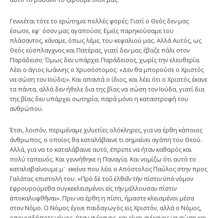
Γεννιέται τότε το ερώτημα πολλές φορές: Γιατί ο Θεός δεν μας
έσωσε, εφ᾿ όσον μας αγαπούσε; Εμείς παρηκούσαμε του
πλάσαντος, κάναμε, όπως λέμε, του κεφαλιού μας. Αλλά Αυτός, ως
Θεός εύσπλαγχνος και Πατέρας, γιατί δεν μας έβαζε πάλι στον
Παράδεισο; Όμως δεν υπάρχει Παράδεισος, χωρίς την ελευθερία.
Λέει ο άγιος Ιωάννης ο Χρυσόστομος: «Δεν θα μπορούσε ο Χριστός
να σώση τον Ιούδα;». Και απαντά ο ίδιος, και λέει ότι ο Χριστός έκανε
τα πάντα, αλλά δεν ήθελε δια της βίας να σώση τον Ιούδα, γιατί δια
της βίας δεν υπάρχει σωτηρία, παρά μόνο η καταστροφή του
ανθρώπου.
Έτσι, λοιπόν, περιμέναμε χιλιετίες ολόκληρες, για να έρθη κάποιος
άνθρωπος, ο οποίος θα καταλάβαινε τι σημαίνει αγάπη του Θεού.
Αλλά, για να το καταλάβαινε αυτό, έπρεπε να ήταν καθαρός και
πολύ ταπεινός. Και γεννήθηκε η Παναγία. Και νομίζω ότι αυτό το
καταλαβαίνουμε μ᾿ εκείνα που λέει ο Απόστολος Παύλος στην προς
Γαλάτας επιστολή του: «Πρὸ δὲ τοῦ ἐλθεῖν τὴν πίστιν ὑπὸ νόμον
ἐφρουρούμεθα συγκεκλεισμένοι εἰς τὴν μέλλουσαν πίστιν
ἀποκαλυφθῆναι». Πριν να έρθη η πίστι, ήμαστε κλεισμένοι μέσα
στον Νόμο. Ο Νόμος έγινε παιδαγωγός εις Χριστόν, αλλά ο Νόμος,
οποιοσδήποτε νόμος, ήταν ανίκανος, και είναι ανίκανος να σώση και