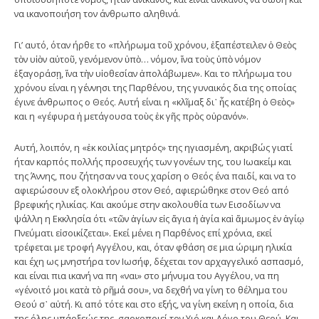
να ικανοποιήση τον άνθρωπο αληθινά.
Γι’ αυτό, όταν ήρθε το «πλήρωμα τοῦ χρόνου, ἐξαπέστειλεν ὁ Θεὸς
τὸν υἱὸν αὐτοῦ, γενόμενον ὑπὸ… νόμον, ἵνα τοὺς ὑπὸ νόμον
ἐξαγοράσῃ, ἵνα τὴν υἱοθεσίαν ἀπολάβωμεν». Και το πλήρωμα του
χρόνου είναι η γέννησι της Παρθένου, της γυναικός δια της οποίας
έγινε άνθρωπος ο Θεός. Αυτή είναι η «κλῖμαξ δι᾿ ἧς κατέβη ὁ Θεὸς»
και η «γέφυρα ἡ μετάγουσα τοὺς ἐκ γῆς πρὸς οὐρανόν».
Αυτή, λοιπόν, η «ἐκ κοιλίας μητρός» της ηγιασμένη, ακριβώς γιατί
ήταν καρπός πολλής προσευχής των γονέων της, του Ιωακείμ και
της Άννης, που ζήτησαν να τους χαρίση ο Θεός ένα παιδί, και να το
αφιερώσουν εξ ολοκλήρου στον Θεό, αφιερώθηκε στον Θεό από
βρεφικής ηλικίας. Και ακούμε στην ακολουθία των Εισοδίων να
ψάλλη η Εκκλησία ότι «τῶν ἁγίων εἰς ἅγια ἡ ἁγία καὶ ἄμωμος ἐν ἁγίῳ
Πνεύματι εἰσοικίζεται». Εκεί μένει η Παρθένος επί χρόνια, εκεί
τρέφεται με τροφή Αγγέλου, και, όταν φθάση σε μια ώριμη ηλικία
και έχη ως μνηστήρα τον Ιωσήφ, δέχεται τον αρχαγγελικό ασπασμό,
και είναι πια ικανή να πη «ναι» στο μήνυμα του Αγγέλου, να πη
«γένοιτό μοι κατὰ τὸ ρῆμά σου», να δεχθή να γίνη το θέλημα του
Θεού σ᾿ αὐτή. Κι από τότε και στο εξής, να γίνη εκείνη η οποία, δια
της όλης υπάρξεώς της, σαρκοποιεί τον Υιό και Λόγο του Θεού. Και