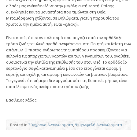
ο λαός μας ανέκαθεν έδινε στην μεγάλη αυτή εορτή. Επίσης
οι εκκλησιές και τα μοναστήρια που τιμώνται στη Θεία
Μεταμόρφωση χτίζονται σε ψηλώματα, γιατί η παρουσία του
Χριστού, την ημέρα αυτή, είναι «
ηλιακή»
.
Είναι σαφές ότι στον πολιτισμό που πηγάζει από τον ορθόδοξο
τρόπο ζωής τα υλικά αγαθά αναφέρονται στη Ποιητή και Κτίστη των
απάντων. Ο πιστός άνθρωπος της υπαίθρου προσκομίζοντας για
ευλογία τις απαρχές των καρπών και των γεννημάτων του, αναθέτει
ουσιαστικά την ελπίδα της επιβίωσής του στον Θεό. Το ορθόδοξο
εορτολόγιο σοφά κατανεμημένο μέσα στο έτος γίνεται αφορμή
εορτής και σχόλης και αφορμή κοινωνικών και βιοτικών βιωμάτων.
Το γεγονός ότι σήμερα δεν αργούμε ούτε τις Κυριακές μήπως είναι
αποτέλεσμα ενός ανεόρταστου τρόπου ζωής;
Βασίλειος Χάδος
Posted in
Σύγχρονα Αναγνώσματα
,
Ψυχωφελή Αναγνώσματα