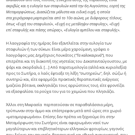
ακριβώς και η ευλογία των σταφυλιών κατά την 6η Αυγούστου, εορτή της
Μεταμορφώσεως. Διασώζεται μάλιστα και ειδική ευχή, η οποία
στα χειρόγραφα μαρτυρείται από το 10ο αιώνα, με διάφορους τίτλους,
όπως «Ευχή του σταφυλιού», «Ευχή εις μετάληψιν σταφυλης», «Ευχή
επί σταφυλής και πάσης οπώρας», «Ευλογία αμπέλου και σταφυλής».
Η λαογραφία της ημέρας δεν εξαντλείται στην ευλογία των
σταφυλιών ή των σύκων. Είναι μέρα χαρούμενη, γράφει ο
λαογράφος μας Δημήτριος Λουκάτος (
“Τα καλοκαιρινά”
), που
επιτρέπει και τη διακοπή της νηστείας του Δεκαπενταύγουστου, με
ψάρι και σκορδαλιά. […] Από παρετυμολογία (αλλά και κυριολεξία)
προς το Σωτήρα, ο λαός έφτιαξε τη λέξη “σωτηρεύω”, δηλ. σώζω ή
συντηρώ και, είτε εφαρμόζει πρακτικές θεραπευτικές ενέργειες
(μαζεύει βότανα, εκκλησιάζει τους αρρώστους του), είτε φροντίζει
να εξασφαλίσει τα ρούχα του για το χειμώνα που πλησιάζει.
Άλλοι στη Μικρασία περπατούσαν σε παραθαλάσσια μέρη,
τρύπωναν στην άμμο και επέστρεφαν μετά από ώρες στο χωριό
«μεταμορφωμένοι». Επίσης δεν πρέπει να ξεχνούμε ότι στην
Μεταμόρφωση του Σωτήρος είναι αφιερωμένοι ναοί των
μεγαλύτερων και επιβλητικότερων ελληνικών φρουρίων, γεγονός
που δείχνει την σημασία, θρησκευτική και εθνικά αναγεννητική, που