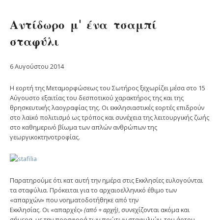
Αντίδωρο μ’ ένα τσαμπί
σταφύλι
6 Αυγούστου 2014
Η εορτή της Μεταμορφώσεως του Σωτήρος ξεχωρίζει μέσα στο 15
Αύγουστο εξαιτίας του δεσποτικού χαρακτήρος της και της
θρησκευτικής λαογραφίας της. Οι εκκλησιαστικές εορτές επιδρούν
στο λαϊκό πολιτισμό ως τρόπος και συνέχεια της λειτουργικής ζωής
στο καθημερινό βίωμα των απλών ανθρώπων της
γεωργικοκτηνοτροφίας.
Παρατηρούμε ότι κατ αυτή την ημέρα στις Εκκλησίες ευλογούνται
τα σταφύλια. Πρόκειται για το αρχαιοελληνικό έθιμο των
«απαρχών» που νοηματοδοτήθηκε από την
Εκκλησίας. Οι «απαρχές»
(από + αρχή)
, συνεχίζονται ακόμα και
σήμερα, με την προσφορά των πρώτων σταφυλιών, του άρτου