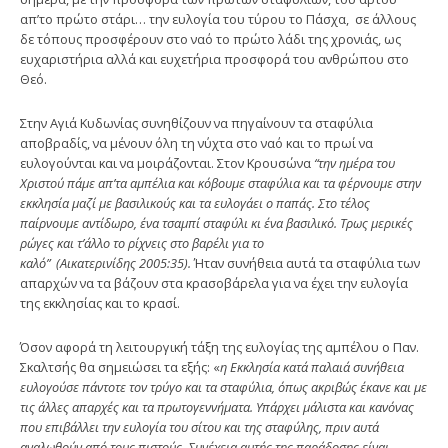
απ’το πρώτο στάρι… την ευλογία του τύρου το Πάσχα, σε άλλους
δε τόπους προσφέρουν στο ναό το πρώτο λάδι της χρονιάς, ως
ευχαριστήρια αλλά και ευχετήρια προσφορά του ανθρώπου στο
Θεό.
Στην Αγιά Κυδωνίας συνηθίζουν να πηγαίνουν τα σταφύλια
αποβραδίς, να μένουν όλη τη νύχτα στο ναό και το πρωί να
ευλογούνται και να μοιράζονται. Στον Κρουσώνα
“την ημέρα του
Χριστού πάμε απ’τα αμπέλια και κόβουμε σταφύλια και τα φέρνουμε στην
εκκλησία μαζί με βασιλικούς και τα ευλογάει ο παπάς. Στο τέλος
παίρνουμε αντίδωρο, ένα τσαμπί σταφύλι κι ένα βασιλικό. Τρως μερικές
ρώγες και τ’άλλο το ρίχνεις στο βαρέλι για το
καλό”
(Αικατερινίδης 2005:35).
Ήταν συνήθεια αυτά τα σταφύλια των
απαρχών να τα βάζουν στα κρασοβάρελα για να έχει την ευλογία
της εκκλησίας και το κρασί.
Όσον αφορά τη λειτουργική τάξη της ευλογίας της αμπέλου ο Παν.
Σκαλτσής θα σημειώσει τα εξής: «
η Εκκλησία κατά παλαιά συνήθεια
ευλογούσε πάντοτε τον τρύγο και τα σταφύλια, όπως ακριβώς έκανε και με
τις άλλες απαρχές και τα πρωτογεννήματα. Υπάρχει μάλιστα και κανόνας
που επιβάλλει την ευλογία του σίτου και της σταφύλης, πριν αυτά
αναλωθούν από τους πιστούς. Συνέχεια αυτής της παράδοσης είναι