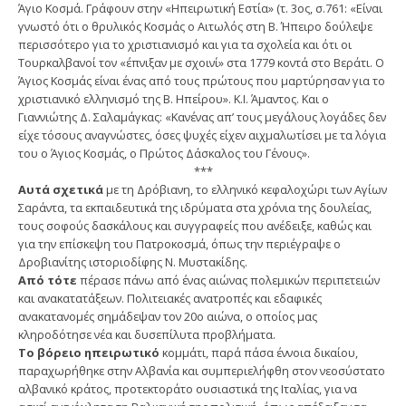
Άγιο Κοσμά. Γράφουν στην «Ηπειρωτική Εστία» (τ. 3ος, σ.761: «Είναι
γνωστό ότι ο θρυλικός Κοσμάς ο Αιτωλός στη Β. Ήπειρο δούλεψε
περισσότερο για το χριστιανισμό και για τα σχολεία και ότι οι
Τουρκαλβανοί τον «έπνιξαν με σχοινί» στα 1779 κοντά στο Βεράτι. Ο
Άγιος Κοσμάς είναι ένας από τους πρώτους που μαρτύρησαν για το
χριστιανικό ελληνισμό της Β. Ηπείρου». Κ.Ι. Άμαντος. Και ο
Γιαννιώτης Δ. Σαλαμάγκας: «Κανένας απ’ τους μεγάλους λογάδες δεν
είχε τόσους αναγνώστες, όσες ψυχές είχεν αιχμαλωτίσει με τα λόγια
του ο Άγιος Κοσμάς, ο Πρώτος Δάσκαλος του Γένους».
***
Αυτά σχετικά
με τη Δρόβιανη, το ελληνικό κεφαλοχώρι των Αγίων
Σαράντα, τα εκπαιδευτικά της ιδρύματα στα χρόνια της δουλείας,
τους σοφούς δασκάλους και συγγραφείς που ανέδειξε, καθώς και
για την επίσκεψη του Πατροκοσμά, όπως την περιέγραψε ο
Δροβιανίτης ιστοριοδίφης Ν. Μυστακίδης.
Από τότε
πέρασε πάνω από ένας αιώνας πολεμικών περιπετειών
και ανακατατάξεων. Πολιτειακές ανατροπές και εδαφικές
ανακατανομές σημάδεψαν τον 20ο αιώνα, ο οποίος μας
κληροδότησε νέα και δυσεπίλυτα προβλήματα.
Το βόρειο ηπειρωτικό
κομμάτι, παρά πάσα έννοια δικαίου,
παραχωρήθηκε στην Αλβανία και συμπεριελήφθη στον νεοσύστατο
αλβανικό κράτος, προτεκτοράτο ουσιαστικά της Ιταλίας, για να