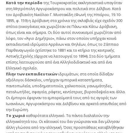
Κατά την περίοδο
της Τουρκοκρατίας εκκλησιαστικά υπαγόταν
στη Μητρόπολη Αργυροκάστρου και πολιτικά στο Δέλβινο. Κατά
τον Δροβιανίτη Νικόλαο Γ. Μυστακίδη (Φωνή της Ηπείρου, 19.10-
1895, φ. 159) η Δρόβιανη στα χρόνια της σκλαβιάς είχε σχεδόν 300
σπίτια (οικογένειες και χωριζόταν σε Πάνω και Κάτω Δρόβιανη,
όπως είναι και σήμερα. Οι δύο αυτοί συνοικισμοί χωριζόταν από
λόφο, τον «Άγιο Δημήτριο», πάνω στον οποίον υπήρχαν κοινά
εκπαιδευτικά ιδρύματα Αρρένων και Θηλέων, όπως το Ζάππειο
Παρθεναγωγείο (χτίστηκε το 1881 και το κτήριο της κεντρικής
Αστικής Σχολής (άρχισε να λειτουργεί το 1894). Στα δύο τμήματα
επίσης λειτουργούσε από ένα Αλληλοδιδακτικό και από ένα
Ελληνικό σχολείο.
Πλην των εκπαιδευτικών
ιδρυμάτων, στα οποία δίδαξαν
αξιόλογοι δάσκαλοι, υπήρχαν εμπορικά καταστήματα,
παντοπωλεία, υποδηματοποιία, χαλκοποιϊα, γανωμάτηδες,
πεταλωτήδες, σφαγεία, ράφτες, κεντίστριες, βυρσοδεψεία και άλλα.
Οι έμποροι έφερναν τα εμπορεύματά τους από τις αγορές των
Ιωαννίνων, Αργυροκάστρου και Δελβίνου και αρκετά απευθείας από
την Ευρώπη.
Το χωριό
καθαρότατα ελληνικό. Τα πάντα διαλαλούν την
ελληνικότητά του. Οι κάτοικοί του δεν γνώρισαν και δεν μίλησαν
άλλη γλώσσα από την ελληνική. Όσες προσπάθειες καταβλήθηκαν