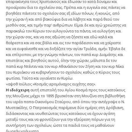
επαρακίνησα τους Χριστιανούς και έδωσαν το κατά δύναμιν και
προαίρεσιν δια το σχολείον σας. Πρέπει και η ευγενία σας πάντες να
βοηθάτε πάντοτε το σχολείον σας εξ ιδίων πόνων, ή κοινώς, από
την χώραν ή και από βακούφια δια να λάβητε και παρά θεού τον
μισθόν σας, και τιμήν παρ’ ανθρώπων. Είμαι δε και εγώ χρεώστης να
παρακαλώ τον Κύριον τον ευλογούντα τα πάντα, να ευλογήση και
την χώραν σας, και να σας αξιώση να ζήσετε και εδώ καλά και
θεάρεστα και να σας βάλει και εις τον παράδεισον και να χαίρεστε
και να ευφαίνεσθε και να δοξάζετε την αγίαν Τριάδα, αμήν. Έβαλα δε
και επίτροπον, με την γνώμην πάντων, τον παπά κυρ Διαμάτην, και
επιστάτας και βοηθούς αυτού, όλην την χώραν, μάλιστα δε τον
παπά κυρ Ντέντεν και τον κυρ Αθανάσιον τον Ζήση και τον κυρ Νίκα
του Κυριάκου να κυβερνήσουν το σχολείον, καθώς ο Κύριος τους
φωτίσει. Ταύτα και υγιαίνετε εν Κυρίω.
«αψοθ Ιούλιος »Κοσμάς ιερομόναχος ευχέτης σας».
Η ιδιόχειρη
αυτή επιστολή του Αγίου Κοσμά προς τους κατοίκους
της Μουζίνας μέχρι το 1895 βρισκόταν στη Μουζίνα στη βιβλιοθήκη
του ιερέα παπα-Οικονόμου Σταύρου, από όπου την αντέγραψε ο Ν.
Μυστακίδης. Ο Πατροκοσμάς παρέμεινε δύο ημέρες στη Δρόβιανη,
διδάσκοντας και νουθετώντας τους κατοίκους να έχουν αγάπη
μεταξύ τους και να φροντίζουν για την εξεύρεση πόρων για τη
συντήρηση των σχολείων, ώστε τα παιδιά τους να μαθαίνουν
δωρεάν γράμματα.