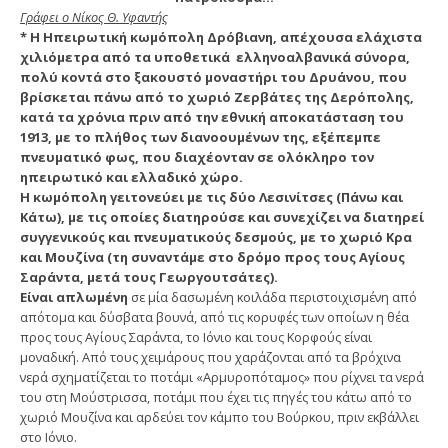
Γράφει ο Νίκος Θ. Υφαντής
* Η Ηπειρωτική κωμόπολη Δρόβιανη, απέχουσα ελάχιστα
χιλιόμετρα από τα υποθετικά ελληνοαλβανικά σύνορα,
πολύ κοντά στο ξακουστό μοναστήρι του Δρυάνου, που
βρίσκεται πάνω από το χωριό Ζερβάτες της Δερόπολης,
κατά τα χρόνια πριν από την εθνική αποκατάσταση του
1913, με το πλήθος των διανοουμένων της, εξέπεμπε
πνευματικό φως, που διαχέονταν σε ολόκληρο τον
ηπειρωτικό και ελλαδικό χώρο.
Η κωμόπολη γειτονεύει με τις δύο Λεσινίτσες (Πάνω και
Κάτω), με τις οποίες διατηρούσε και συνεχίζει να διατηρεί
συγγενικούς και πνευματικούς δεσμούς, με το χωριό Κρα
και Μουζίνα (τη συναντάμε στο δρόμο προς τους Αγίους
Σαράντα, μετά τους Γεωργουτσάτες).
Είναι απλωμένη
σε μία δασωμένη κοιλάδα περιστοιχισμένη από
απότομα και δύσβατα βουνά, από τις κορυφές των οποίων η θέα
προς τους Αγίους Σαράντα, το Ιόνιο και τους Κορφούς είναι
μοναδική. Από τους χειμάρους που χαράζονται από τα βρόχινα
νερά σχηματίζεται το ποτάμι «Αρμυροπόταμος» που ρίχνει τα νερά
του στη Μούστρισσα, ποτάμι που έχει τις πηγές του κάτω από το
χωριό Μουζίνα και αρδεύει τον κάμπο του Βούρκου, πριν εκβάλλει
στο Ιόνιο.