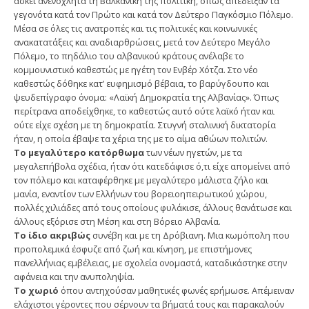
ασκεί ανενόχλητα τη Βαλκανική της πολιτική, όπως απέδειξαν τα
γεγονότα κατά τον Πρώτο και κατά τον Δεύτερο Παγκόσμιο Πόλεμο.
Μέσα σε όλες τις ανατροπές και τις πολιτικές και κοινωνικές
ανακατατάξεις και αναδιαρθρώσεις, μετά τον Δεύτερο Μεγάλο
Πόλεμο, το πηδάλιο του αλβανικού κράτους ανέλαβε το
κομμουνιστικό καθεστώς με ηγέτη τον Ενβέρ Χότζα. Στο νέο
καθεστώς δόθηκε κατ’ ευφημισμό βέβαια, το βαρύγδουπο και
ψευδεπίγραφο όνομα: «Λαϊκή Δημοκρατία της Αλβανίας». Όπως
περίτρανα αποδείχθηκε, το καθεστώς αυτό ούτε λαϊκό ήταν και
ούτε είχε σχέση με τη δημοκρατία. Στυγνή σταλινική δικτατορία
ήταν, η οποία έβαψε τα χέρια της με το αίμα αθώων πολιτών.
Το μεγαλύτερο κατόρθωμα
των νέων ηγετών, με τα
μεγαλεπήβολα σχέδια, ήταν ότι κατεδάφισε ό,τι είχε απομείνει από
τον πόλεμο και καταφέρθηκε με μεγαλύτερο μάλιστα ζήλο και
μανία, εναντίον των Ελλήνων του βορειοηπειρωτικού χώρου,
πολλές χιλιάδες από τους οποίους φυλάκισε, άλλους θανάτωσε και
άλλους εξόρισε στη Μέση και στη Βόρειο Αλβανία.
Το ίδιο ακριβώς
συνέβη και με τη Δρόβιανη. Μια κωμόπολη που
προπολεμικά έσφυζε από ζωή και κίνηση, με επιστήμονες
πανελλήνιας εμβέλειας, με σχολεία ονομαστά, καταδικάστηκε στην
αφάνεια και την ανυποληψία.
Το χωριό
όπου αντηχούσαν μαθητικές φωνές ερήμωσε. Απέμειναν
ελάχιστοι γέροντες που σέρνουν τα βήματά τους και παρακαλούν