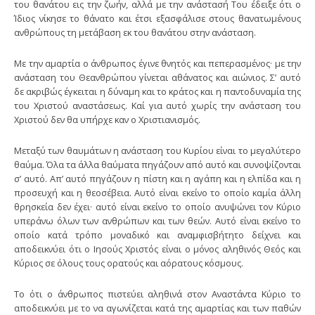
του θανάτου εις την ζωήν, αλλά με την ανάστασή Του έδειξε ότι ο
Ίδιος νίκησε το θάνατο και έτσι εξασφάλισε στους θανατωμένους
ανθρώπους τη μετάβαση εκ του θανάτου στην ανάσταση.
Με την αμαρτία ο άνθρωπος έγινε θνητός και πεπερασμένος· με την
ανάσταση του Θεανθρώπου γίνεται αθάνατος και αιώνιος. Σ’ αυτό
δε ακριβώς έγκειται η δύναμη και το κράτος και η παντοδυναμία της
του Χριστού αναστάσεως. Καί για αυτό χωρίς την ανάσταση του
Χριστού δεν θα υπήρχε καν ο Χριστιανισμός.
Μεταξύ των θαυμάτων η ανάσταση του Κυρίου είναι το μεγαλύτερο
θαύμα. Όλα τα άλλα θαύματα πηγάζουν από αυτό και συνοψίζονται
σ’ αυτό. Απ’ αυτό πηγάζουν η πίστη και η αγάπη και η ελπίδα και η
προσευχή και η θεοσέβεια. Αυτό είναι εκείνο το οποίο καμία άλλη
θρησκεία δεν έχει· αυτό είναι εκείνο το οποίο ανυψώνει τον Κύριο
υπεράνω όλων των ανθρώπων και των θεών. Αυτό είναι εκείνο το
οποίο κατά τρόπο μοναδικό και αναμφισβήτητο δείχνει και
αποδεικνύει ότι ο Ιησούς Χριστός είναι ο μόνος αληθινός Θεός και
Κύριος σε όλους τους ορατούς και αόρατους κόσμους.
Το ότι ο άνθρωπος πιστεύει αληθινά στον Αναστάντα Κύριο το
αποδεικνύει με το να αγωνίζεται κατά της αμαρτίας και των παθών