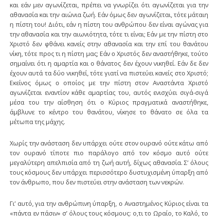
και εάν μεν αγωνίζεται, πρέπει να γνωρίζει ότι αγωνίζεται για την
αθανασία και την αιώνια ζωή. Εάν όμως δεν αγωνίζεται, τότε μάταιη
η πίστη του! Διότι, εάν η πίστη του ανθρώπου δεν είναι αγώνας για
την αθανασία και την αιωνιότητα, τότε τι είναι; Εάν με την πίστη στο
Χριστό δεν φθάνει κανείς στην αθανασία και την επί του θανάτου
νίκη, τότε προς τι η πίστη μας; Εάν ο Χριστός δεν αναστήθηκε, τούτο
σημαίνει ότι η αμαρτία και ο θάνατος δεν έχουν νικηθεί. Εάν δε δεν
έχουν αυτά τα δύο νικηθεί, τότε γιατί να πιστεύει κανείς στο Χριστό;
Εκείνος όμως ο οποίος με την πίστη στον Αναστάντα Χριστό
αγωνίζεται εναντίον κάθε αμαρτίας του, αυτός ενισχύει σιγά-σιγά
μέσα του την αίσθηση ότι ο Κύριος πραγματικά αναστήθηκε,
άμβλυνε το κέντρο του θανάτου, νίκησε το θάνατο σε όλα τα
μέτωπα της μάχης.
Χωρίς την ανάσταση δεν υπάρχει ούτε στον ουρανό ούτε κάτω από
τον ουρανό τίποτε πιο παράλογο από τον κόσμο αυτό ούτε
μεγαλύτερη απελπισία από τη ζωή αυτή, δίχως αθανασία. Σ’ όλους
τους κόσμους δεν υπάρχει περισσότερο δυστυχισμένη ύπαρξη από
τον άνθρωπο, που δεν πιστεύει στην ανάσταση των νεκρών.
Γι’ αυτό, για την ανθρώπινη ύπαρξη, ο Αναστημένος Κύριος είναι τα
«πάντα εν πάσιν» σ’ όλους τους κόσμους: ο,τι το Ωραίο, το Καλό, το