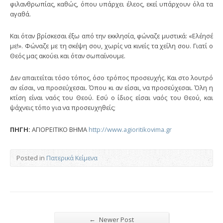
φιλανθρωπίας, καθώς, όπου υπάρχει έλεος, εκεί υπάρχουν όλα τα
αγαθά.
Και όταν βρίσκεσαι έξω από την εκκλησία, φώναζε μυστικά: «Ελέησέ
με!». Φώναζε με τη σκέψη σου, χωρίς να κινείς τα χείλη σου. Γιατί ο
Θεός μας ακούει και όταν σωπαίνουμε.
Δεν απαιτείται τόσο τόπος, όσο τρόπος προσευχής. Και στο λουτρό
αν είσαι, να προσεύχεσαι. Όπου κι αν είσαι, να προσεύχεσαι. Όλη η
κτίση είναι ναός του Θεού. Εσύ ο ίδιος είσαι ναός του Θεού, και
ψάχνεις τόπο για να προσευχηθείς;
ΠΗΓΗ:
ΑΓΙΟΡΕΙΤΙΚΟ ΒΗΜΑ
http://www.agioritikovima.gr
Posted in
Πατερικά Κείμενα
←
Newer Post