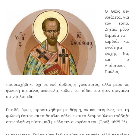
Ο Θεός δεν
νοιάζεται για
τον τόπο.
Ζητάει μόνο
θερμότητα
καρδιάς και
αγνότητα
ψυχής. Να,
και ο
Απόστολος
Παύλος
προσευχήθηκε όχι σε ναό όρθιος ή γονατιστός, αλλά μέσα σε
φυλακή πεσμένος ανάσκελα, καθώς τα πόδια του ήταν σφιγμένα
στην ξυλοπέδη.
Επειδή, όμως, προσευχήθηκε με θέρμη, αν και πεσμένος, και τη
φυλακή έσεισε και τα θεμέλια σάλεψε και το δεσμοφύλακα τράβηξε
στην αληθινή πίστη μαζί με όλη την οικογένειά του (Πράξ. 16:25-35).
Ο άρρωστος Εζεκίας ούτε όρθιος ούτε γονατιστός, αλλά πεσμένος