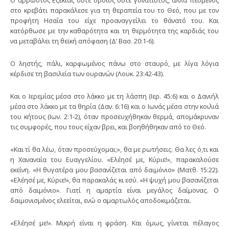
στο κρεβάτι παρακάλεσε για τη θεραπεία του το Θεό, που με τον
προφήτη Ησαΐα του είχε προαναγγείλει το θάνατό του. Και
κατόρθωσε με την καθαρότητα και τη θερμότητα της καρδιάς του
να μεταβάλει τη θεϊκή απόφαση (Δ’ Βασ. 20:1-6).
Ο ληστής, πάλι, καρφωμένος πάνω στο σταυρό, με λίγα λόγια
κέρδισε τη βασιλεία των ουρανών (Λουκ. 23:42-43).
Και ο Ιερεμίας μέσα στο λάκκο με τη λάσπη (Ιερ. 45:6) και ο Δανιήλ
μέσα στο λάκκο με τα θηρία (Δαν. 6:16) και ο Ιωνάς μέσα στην κοιλιά
του κήτους (Ιων. 2:1-2), όταν προσευχήθηκαν θερμά, απομάκρυναν
τις συμφορές, που τους είχαν βρει, και βοηθήθηκαν από το Θεό.
«Και τί θα λέω, όταν προσεύχομαι;», θα με ρωτήσεις. Θα λες ό,τι και
η Χαναναία του Ευαγγελίου. «Ελέησέ με, Κύριε!», παρακαλούσε
εκείνη. «Η θυγατέρα μου βασανίζεται από δαιμόνιο» (Ματθ. 15:22).
«Ελέησέ με, Κύριε!», θα παρακαλάς κι εσύ. «Η ψυχή μου βασανίζεται
από δαιμόνιο». Γιατί η αμαρτία είναι μεγάλος δαίμονας. Ο
δαιμονισμένος ελεείται, ενώ ο αμαρτωλός αποδοκιμάζεται.
«Ελέησέ με!». Μικρή είναι η φράση. Και όμως, γίνεται πέλαγος