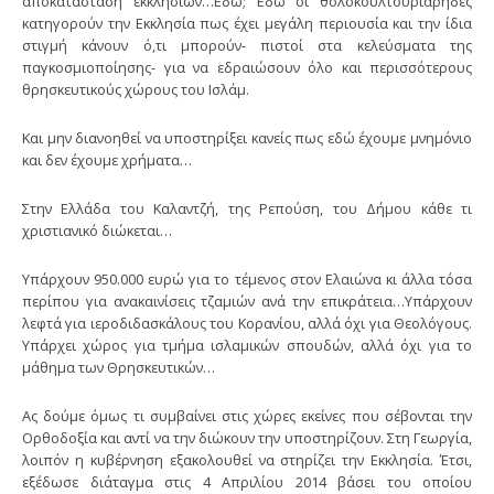
αποκατάσταση εκκλησιών…Εδώ; Εδώ οι θολοκουλτουριάρηδες
κατηγορούν την Εκκλησία πως έχει μεγάλη περιουσία και την ίδια
στιγμή κάνουν ό,τι μπορούν- πιστοί στα κελεύσματα της
παγκοσμιοποίησης- για να εδραιώσουν όλο και περισσότερους
θρησκευτικούς χώρους του Ισλάμ.
Και μην διανοηθεί να υποστηρίξει κανείς πως εδώ έχουμε μνημόνιο
και δεν έχουμε χρήματα…
Στην Ελλάδα του Καλαντζή, της Ρεπούση, του Δήμου κάθε τι
χριστιανικό διώκεται…
Υπάρχουν 950.000 ευρώ για το τέμενος στον Ελαιώνα κι άλλα τόσα
περίπου για ανακαινίσεις τζαμιών ανά την επικράτεια…Υπάρχουν
λεφτά για ιεροδιδασκάλους του Κορανίου, αλλά όχι για Θεολόγους.
Υπάρχει χώρος για τμήμα ισλαμικών σπουδών, αλλά όχι για το
μάθημα των Θρησκευτικών…
Ας δούμε όμως τι συμβαίνει στις χώρες εκείνες που σέβονται την
Ορθοδοξία και αντί να την διώκουν την υποστηρίζουν. Στη Γεωργία,
λοιπόν η κυβέρνηση εξακολουθεί να στηρίζει την Εκκλησία. Έτσι,
εξέδωσε διάταγμα στις 4 Απριλίου 2014 βάσει του οποίου