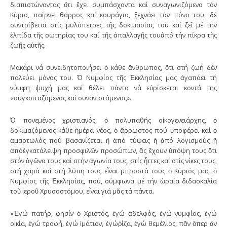
διαπιστώνοντας ὅτι ἔχει συμπάσχοντα καί συναγωνιζόμενο τόν
Κύριο, παίρνει θάρρος καί κουράγιο, ξεχνάει τόν πόνο του, δέ
συντρίβεται στίς μυλόπετρες τῆς δοκιμασίας του καί ζεῖ μέ τήν
ἐλπίδα τῆς σωτηρίας του καί τῆς ἀπαλλαγῆς τουἀπό τήν πίκρα τῆς
ζωῆς αὐτῆς.
Μακάρι νά συνειδητοποιήσει ὁ κάθε ἄνθρωπος, ὅτι στή ζωή δέν
παλεύει μόνος του. Ὁ Νυμφίος τῆς Ἐκκλησίας μας ἀγαπάει τή
νύμφη ψυχή μας καί θέλει πάντα νά εὑρίσκεται κοντά της
«συγκοιταζόμενος καί συνανιστάμενος».
Ὁ πονεμένος χριστιανός, ὁ πολυπαθής οἰκογενειάρχης, ὁ
δοκιμαζόμενος κάθε ἡμέρα νέος, ὁ ἄρρωστος πού ὑποφέρει καί ὁ
ἁμαρτωλός πού βασανίζεται ἤ ἀπό τύψεις ἤ ἀπό λογισμούς ἤ
ἀπόἐγκατάλειψη προσφιλῶν προσώπων, ἄς ἔχουν ὑπόψη τους ὅτι
στόν ἀγῶνα τους καί στήν ἀγωνία τους, στίς ἧττες καί στίς νίκες τους,
στή χαρά καί στή λύπη τους εἶναι μπροστά τους ὁ Κύριός μας, ὁ
Νυμφίος τῆς Ἐκκλησίας, πού, σύμφωνα μέ τήν ὡραία διδασκαλία
τοῦ ἱεροῦ Χρυσοστόμου, εἶναι γιά μᾶς τά πάντα.
«Ἐγώ πατήρ, φησίν ὁ Χριστός, ἐγώ ἀδελφός, ἐγώ νυμφίος, ἐγώ
οἰκία, ἐγώ τροφή, ἐγώ ἱμάτιον, ἐγώῥίζα, ἐγώ θεμέλιος, πᾶν ὅπερ ἄν