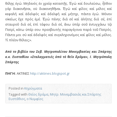
θέλῃς ἐγώ. Μηδενός ἐν χρείᾳ καταστῇς. Ἐγώ καί δουλεύσω, ἦλθον
γάρ διακονῆσαι, οὐ διακονηθῆναι. Ἐγώ καί φίλος καί μέλος καί
κεφαλή καί ἀδελφός καί ἀδελφή καί μήτηρ, πάντα ἐγώ. Μόνον
οἰκείως ἔχε πρός ἐμέ. Ἐγώ πένης διά σέ καί ἀλήτης διά σέ, ἐπί
σταυροῦ διά σέ, ἐπί τάφου διά σέ, ἄνω ὑπέρ σοῦ ἐντυγχάνω τῷ
Πατρί, κάτω ὑπέρ σου πρεσβευτής παραγέγονα παρά τοῦ Πατρός.
Πάντα μοι σύ καί ἀδελφός καί συγκληρονόμος καί φίλος καί μέλος.
Τί πλέον θέλεις;».
Από το βιβλίο του Σεβ. Μητροπολίτου Μονεμβασίας και Σπάρτης
κ.κ. Ευσταθίου «Σταλαγματιές ἀπό τό θεῖο δρᾶμα», Ι. Μητρόπολη
Σπάρτης
ΠΗΓΗ:
ΑΚΤΙΝΕΣ
http://aktines.blogspot.gr
Posted in
Κηρύγματα
Tagged with
Θείος δράμα
,
Μητρ. Μονεμβασιάς και Σπάρτης
Ευστάθιος
,
ο Νυμφίος