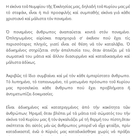
Η εἰκόνα τοῦ Νυμφίου τῆς Ἐκκλησίας μας, δηλαδή τοῦ Κυρίου μας μέ
τό στεφάνι, εἶναι ἡ πιό προσφιλής καί συμπαθής εἰκόνα γιά κάθε
χριστιανό καί μάλιστα τόν πονεμένο.
Ὁ πονεμένος ἄνθρωπος ἀναπαύεται κοντά στόν πονεμένο.
Ὁπληγωμένος εὑρίσκει παρηγοριά σ’ ἐκεῖνον πού ἔχει τίς
περισσότερες πληγές, γιατί εἶναι σέ θέση νά τόν καταλάβει. Ὁ
ἀδικημένος στηρίζεται στήν ἀπελπισία του, ὅταν ἀτενίζει μέ τά
σωματικά του μάτια καί ἄλλον διασυρμένο καί καταδικασμένο καί
μάλιστα ἀδίκως.
Ἀκριβῶς τό ἴδιο συμβαίνει καί μέ τόν κάθε ἐμπερίστατο ἄνθρωπο.
Τό λυπημένο, τό ταπεινωμένο, τό ματωμένο πρόσωπο τοῦ Κυρίου
μας προσελκύει κάθε ἄνθρωπο πού ἔχει προβλήματα ἤ
ἀντιμετωπίζει δοκιμασίες.
Εἶναι ἀδικημένος καί κατατρεγμένος ἀπό τήν κακότητα τῶν
ἀνθρώπων; Ἠρεμεῖ, ὅταν βλέπει μέ τά μάτια τοῦ σώματός του τήν
εἰκόνα τοῦ Κυρίου μας ἤ τόν ἀγκαλιάζει μέ τή θερμή του πίστη,ὅταν
σκέπτεται ὅτι αὐτός μέν ὡς ἄνθρωπος μπορεῖ νά εἶχε φταίξει, πρίν
καταδικαστεῖ, ἐνῶ ὁ Κύριός μας καταδικάσθηκε χωρίς νά πράξει