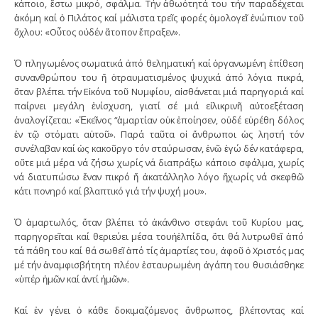
κάποιο, ἔστω μικρό, σφάλμα. Τήν ἀθωότητά του τήν παραδέχεται
ἀκόμη καί ὁ Πιλάτος καί μάλιστα τρεῖς φορές ὁμολογεῖ ἐνώπιον τοῦ
ὄχλου: «Οὗτος οὐδέν ἄτοπον ἔπραξεν».
Ὁ πληγωμένος σωματικά ἀπό θεληματική καί ὀργανωμένη ἐπίθεση
συνανθρώπου του ἤ ὁτραυματισμένος ψυχικά ἀπό λόγια πικρά,
ὅταν βλέπει τήν Εἰκόνα τοῦ Νυμφίου, αἰσθάνεται μιά παρηγοριά καί
παίρνει μεγάλη ἐνίσχυση, γιατί σέ μιά εἰλικρινῆ αὐτοεξέταση
ἀναλογίζεται: «Ἐκεῖνος “ἁμαρτίαν οὐκ ἐποίησεν, οὐδέ εὑρέθη δόλος
ἐν τῷ στόματι αὐτοῦ». Παρά ταῦτα οἱ ἄνθρωποι ὡς ληστή τόν
συνέλαβαν καί ὡς κακοῦργο τόν σταύρωσαν, ἐνῶ ἐγώ δέν κατάφερα,
οὔτε μιά μέρα νά ζήσω χωρίς νά διαπράξω κάποιο σφάλμα, χωρίς
νά διατυπώσω ἕναν πικρό ἤ ἀκατάλληλο λόγο ἤχωρίς νά σκεφθῶ
κάτι πονηρό καί βλαπτικό γιά τήν ψυχή μου».
Ὁ ἁμαρτωλός, ὅταν βλέπει τό ἀκάνθινο στεφάνι τοῦ Κυρίου μας,
παρηγορεῖται καί θεριεύει μέσα τουἡἐλπίδα, ὅτι θά λυτρωθεῖ ἀπό
τά πάθη του καί θά σωθεῖ ἀπό τίς ἁμαρτίες του, ἀφοῦ ὁ Χριστός μας
μέ τήν ἀναμφισβήτητη πλέον ἐσταυρωμένη ἀγάπη του θυσιάσθηκε
«ὑπέρ ἡμῶν καί ἀντί ἡμῶν».
Καί ἐν γένει ὁ κάθε δοκιμαζόμενος ἄνθρωπος, βλέποντας καί