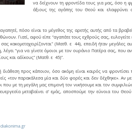
να δείχνουν τη φροντίδα τους για μας, όσο η φ
άξιους της αγάπης του Θεού και ελαφρύνει 
αγαπητέ, πόσο είναι το μέγεθος της αρετής αυτής από τα βραβ
ρθώνουν. Γιατί, αφού είπε “αγαπάτε τους εχθρούς σας, ευλογείτε
σας κακομεταχειρίζονται” (Ματθ. ε 44), επειδή ήταν μεγάλες αυ
 λέγει “για να γίνετε όμοιοι με τον ουράνιο Πατέρα σας, που αν
ους και αδίκους” (Ματθ. ε 45)”.
κή διάθεση προς κάποιον, όσο ακόμη είναι καιρός να φροντίσει
ανείς «τον παρακάλεσα μία και δύο φορές και δεν δέχθηκε». Αν με
ι που με τη μεγάλη μας επιμονή τον νικήσουμε και τον συμφιλι
 η ευεργεσία μεταβαίνει σ’ εμάς, αποσπούμε την εύνοια του Θεο
.diakonima.gr