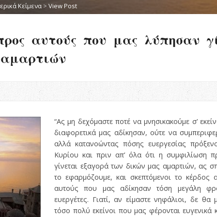
ερικά Κείμενα
>
View Post
προς αυτούς που μας λύπησαν γ
 αμαρτιών
“Ας μη δεχόμαστε ποτέ να μνησικακούμε σ’ εκε
διαφορετικά μας αδίκησαν, ούτε να συμπεριφε
αλλά κατανοώντας πόσης ευεργεσίας πρόξενο
Κυρίου και πριν απ’ όλα ότι η συμφιλίωση 
γίνεται εξαγορά των δικών μας αμαρτιών, ας σ
το εφαρμόζουμε, και σκεπτόμενοι το κέρδος α
αυτούς που μας αδίκησαν τόση μεγάλη φρ
ευεργέτες. Γιατί, αν είμαστε νηφάλιοι, δε θ
τόσο πολύ εκείνοι που μας φέρονται ευγενικά