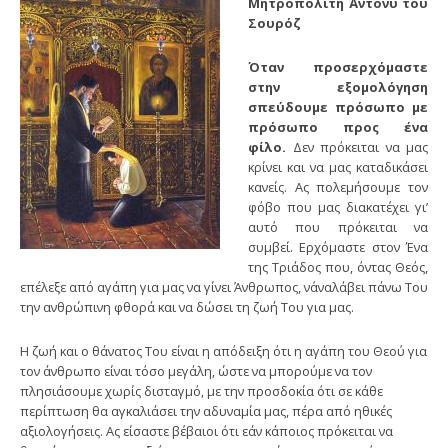
Μητροπολίτη Άντονυ του
Σουρόζ
Όταν προσερχόμαστε
στην εξομολόγηση
σπεύδουμε πρόσωπο με
πρόσωπο προς ένα
φίλο.
Δεν πρόκειται να μας
κρίνει και να μας καταδικάσει
κανείς. Ας πολεμήσουμε τον
φόβο που μας διακατέχει γι’
αυτό που πρόκειται να
συμβεί. Ερχόμαστε στον Ένα
της Τριάδος που, όντας Θεός,
επέλεξε από αγάπη για μας να γίνει Άνθρωπος, ν΄αναλάβει πάνω Του
την ανθρώπινη φθορά και να δώσει τη ζωή Του για μας.
Η ζωή και ο θάνατος Του είναι η απόδειξη ότι η αγάπη του Θεού για
τον άνθρωπο είναι τόσο μεγάλη, ώστε να μπορούμε να τον
πλησιάσουμε χωρίς δισταγμό, με την προσδοκία ότι σε κάθε
περίπτωση θα αγκαλιάσει την αδυναμία μας, πέρα από ηθικές
αξιολογήσεις. Ας είσαστε βέβαιοι ότι εάν κάποιος πρόκειται να