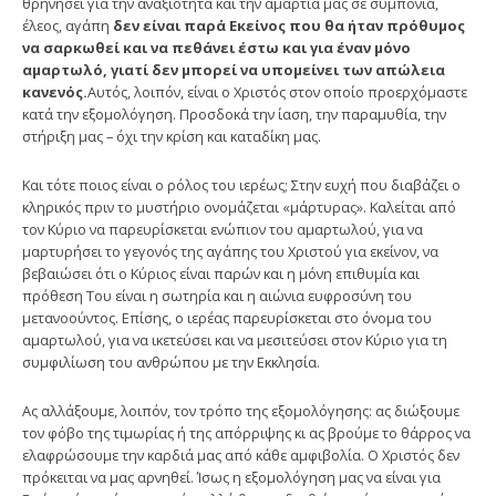
θρηνήσει για την αναξιότητα και την αμαρτία μας σε συμπόνια,
έλεος, αγάπη
δεν είναι παρά Εκείνος που θα ήταν πρόθυμος
να σαρκωθεί και να πεθάνει έστω και για έναν μόνο
αμαρτωλό, γιατί δεν μπορεί να υπομείνει των απώλεια
κανενός.
Αυτός, λοιπόν, είναι ο Χριστός στον οποίο προερχόμαστε
κατά την εξομολόγηση. Προσδοκά την ίαση, την παραμυθία, την
στήριξη μας – όχι την κρίση και καταδίκη μας.
Και τότε ποιος είναι ο ρόλος του ιερέως; Στην ευχή που διαβάζει ο
κληρικός πριν το μυστήριο ονομάζεται «μάρτυρας». Καλείται από
τον Κύριο να παρευρίσκεται ενώπιον του αμαρτωλού, για να
μαρτυρήσει το γεγονός της αγάπης του Χριστού για εκείνον, να
βεβαιώσει ότι ο Κύριος είναι παρών και η μόνη επιθυμία και
πρόθεση Του είναι η σωτηρία και η αιώνια ευφροσύνη του
μετανοούντος. Επίσης, ο ιερέας παρευρίσκεται στο όνομα του
αμαρτωλού, για να ικετεύσει και να μεσιτεύσει στον Κύριο για τη
συμφιλίωση του ανθρώπου με την Εκκλησία.
Ας αλλάξουμε, λοιπόν, τον τρόπο της εξομολόγησης: ας διώξουμε
τον φόβο της τιμωρίας ή της απόρριψης κι ας βρούμε το θάρρος να
ελαφρώσουμε την καρδιά μας από κάθε αμφιβολία. Ο Χριστός δεν
πρόκειται να μας αρνηθεί. Ίσως η εξομολόγηση μας να είναι για