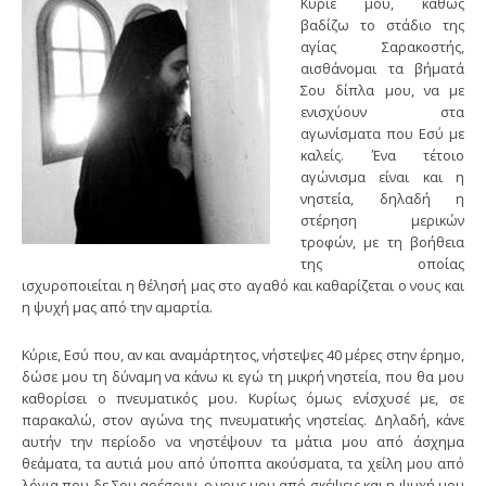
Κύριέ μου, καθώς
βαδίζω το στάδιο της
αγίας Σαρακοστής,
αισθάνομαι τα βήματά
Σου δίπλα μου, να με
ενισχύουν στα
αγωνίσματα που Εσύ με
καλείς. Ένα τέτοιο
αγώνισμα είναι και η
νηστεία, δηλαδή η
στέρηση μερικών
τροφών, με τη βοήθεια
της οποίας
ισχυροποιείται η θέλησή μας στο αγαθό και καθαρίζεται ο νους και
η ψυχή μας από την αμαρτία.
Κύριε, Εσύ που, αν και αναμάρτητος, νήστεψες 40 μέρες στην έρημο,
δώσε μου τη δύναμη να κάνω κι εγώ τη μικρή νηστεία, που θα μου
καθορίσει ο πνευματικός μου. Κυρίως όμως ενίσχυσέ με, σε
παρακαλώ, στον αγώνα της πνευματικής νηστείας. Δηλαδή, κάνε
αυτήν την περίοδο να νηστέψουν τα μάτια μου από άσχημα
θεάματα, τα αυτιά μου από ύποπτα ακούσματα, τα χείλη μου από
λόγια που δε Σου αρέσουν, ο νους μου από σκέψεις και η ψυχή μου