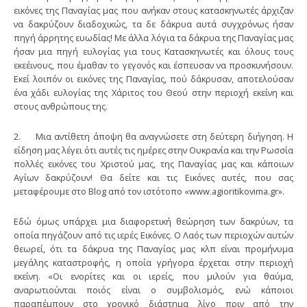
εικόνες της Παναγίας μας που ανήκαν στους κατασκηνωτές άρχιζαν
να δακρύζουν διαδοχικώς, τα δε δάκρυα αυτά συγχρόνως ήσαν
πηγή άρρητης ευωδίας! Με άλλα λόγια τα δάκρυα της Παναγίας μας
ήσαν μια πηγή ευλογίας για τους Κατασκηνωτές και όλους τους
εκεέινους, που έμαθαν το γεγονός και έσπευσαν να προσκυνήσουν.
Εκεί λοιπόν οι εικόνες της Παναγίας, πού δάκρυσαν, αποτελούσαν
ένα χάδι ευλογίας της Χάριτος του Θεού στην περιοχή εκείνη και
στους ανθρώπους της.
2. Μια αντίθετη άποψη θα αναγνώσετε στη δεύτερη διήγηση. Η
είδηση μας λέγει ότι αυτές τις ημέρες στην Ουκρανία και την Ρωσσία
πολλές εικόνες του Χριστού μας, της Παναγίας μας και κάποιων
Αγίων δακρύζουν! Θα δείτε και τις Εικόνες αυτές, που σας
μεταφέρουμε στο Blog από τον ιστότοπο «www.agioritikovima.gr».
Εδώ όμως υπάρχει μια διαφορετική θεώρηση των δακρύων, τα
οποία πηγάζουν από τις ιερές Εικόνες. Ο Λαός των περιοχών αυτών
θεωρεί, ότι τα δάκρυα της Παναγίας μας κλπ είναι προμήνυμα
μεγάλης καταστροφής, η οποία γρήγορα έρχεται στην περιοχή
εκείνη. «Οι ενορίτες και οι ιερείς, που μιλούν για θαύμα,
αναρωτιούνται ποιός είναι ο συμβολισμός, ενώ κάποιοι
παραπέμπουν στο χρονικό διάστημα λίγο πριν από την