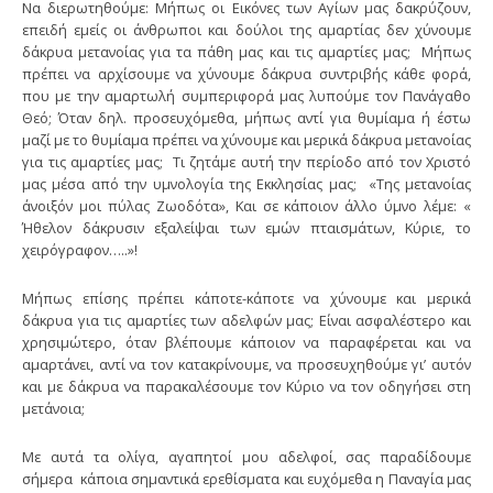
Να διερωτηθούμε: Μήπως οι Εικόνες των Αγίων μας δακρύζουν,
επειδή εμείς οι άνθρωποι και δούλοι της αμαρτίας δεν χύνουμε
δάκρυα μετανοίας για τα πάθη μας και τις αμαρτίες μας; Μήπως
πρέπει να αρχίσουμε να χύνουμε δάκρυα συντριβής κάθε φορά,
που με την αμαρτωλή συμπεριφορά μας λυπούμε τον Πανάγαθο
Θεό; Όταν δηλ. προσευχόμεθα, μήπως αντί για θυμίαμα ή έστω
μαζί με το θυμίαμα πρέπει να χύνουμε και μερικά δάκρυα μετανοίας
για τις αμαρτίες μας; Τι ζητάμε αυτή την περίοδο από τον Χριστό
μας μέσα από την υμνολογία της Εκκλησίας μας; «Της μετανοίας
άνοιξόν μοι πύλας Ζωοδότα», Και σε κάποιον άλλο ύμνο λέμε: «
Ήθελον δάκρυσιν εξαλείψαι των εμών πταισμάτων, Κύριε, το
χειρόγραφον…..»!
Μήπως επίσης πρέπει κάποτε-κάποτε να χύνουμε και μερικά
δάκρυα για τις αμαρτίες των αδελφών μας; Είναι ασφαλέστερο και
χρησιμώτερο, όταν βλέπουμε κάποιον να παραφέρεται και να
αμαρτάνει, αντί να τον κατακρίνουμε, να προσευχηθούμε γι’ αυτόν
και με δάκρυα να παρακαλέσουμε τον Κύριο να τον οδηγήσει στη
μετάνοια;
Mε αυτά τα ολίγα, αγαπητοί μου αδελφοί, σας παραδίδουμε
σήμερα κάποια σημαντικά ερεθίσματα και ευχόμεθα η Παναγία μας