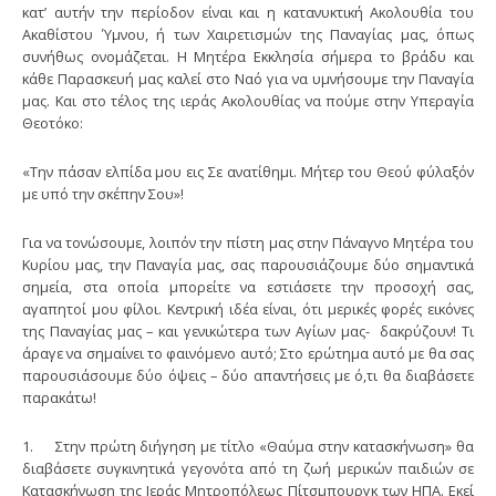
κατ’ αυτήν την περίοδον είναι και η κατανυκτική Ακολουθία του
Ακαθίστου Ύμνου, ή των Χαιρετισμών της Παναγίας μας, όπως
συνήθως ονομάζεται. Η Μητέρα Εκκλησία σήμερα το βράδυ και
κάθε Παρασκευή μας καλεί στο Ναό για να υμνήσουμε την Παναγία
μας. Και στο τέλος της ιεράς Ακολουθίας να πούμε στην Υπεραγία
Θεοτόκο:
«Την πάσαν ελπίδα μου εις Σε ανατίθημι. Μήτερ του Θεού φύλαξόν
με υπό την σκέπην Σου»!
Για να τονώσουμε, λοιπόν την πίστη μας στην Πάναγνο Μητέρα του
Κυρίου μας, την Παναγία μας, σας παρουσιάζουμε δύο σημαντικά
σημεία, στα οποία μπορείτε να εστιάσετε την προσοχή σας,
αγαπητοί μου φίλοι. Κεντρική ιδέα είναι, ότι μερικές φορές εικόνες
της Παναγίας μας – και γενικώτερα των Αγίων μας- δακρύζουν! Τι
άραγε να σημαίνει το φαινόμενο αυτό; Στο ερώτημα αυτό με θα σας
παρουσιάσουμε δύο όψεις – δύο απαντήσεις με ό,τι θα διαβάσετε
παρακάτω!
1. Στην πρώτη διήγηση με τίτλο «Θαύμα στην κατασκήνωση» θα
διαβάσετε συγκινητικά γεγονότα από τη ζωή μερικών παιδιών σε
Κατασκήνωση της Ιεράς Μητροπόλεως Πίτσμπουργκ των ΗΠΑ. Εκεί