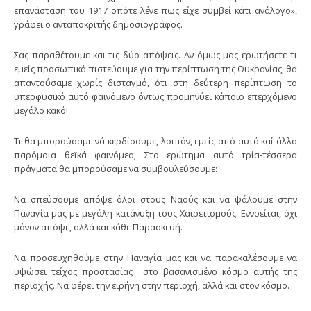
επανάσταση του 1917 οπότε λένε πως είχε συμβεί κάτι ανάλογο»,
γράφει ο ανταποκριτής δημοσιογράφος.
Σας παραθέτουμε και τις δύο απόψεις. Αν όμως μας ερωτήσετε τι
εμείς προσωπικά πιστεύουμε για την περίπτωση της Ουκρανίας, θα
απαντούσαμε χωρίς δισταγμό, ότι στη δεύτερη περίπτωση το
υπερφυσικό αυτό φαινόμενο όντως προμηνύει κάποιο επερχόμενο
μεγάλο κακό!
Τι θα μπορούσαμε νά κερδίσουμε, λοιπόν, εμείς από αυτά καί άλλα
παρόμοια θεϊκά φαινόμεα; Στο ερώτημα αυτό τρία-τέσσερα
πράγματα θα μπορούσαμε να συμβουλεύσουμε:
Να σπεύσουμε απόψε όλοι στους Ναούς και να ψάλουμε στην
Παναγία μας με μεγάλη κατάνυξη τους Χαιρετισμούς. Εννοείται, όχι
μόνον απόψε, αλλά και κάθε Παρασκευή.
Να προσευχηθούμε στην Παναγία μας και να παρακαλέσουμε να
υψώσει τείχος προστασίας στο βασανισμένο κόσμο αυτής της
περιοχής. Να φέρει την ειρήνη στην περιοχή, αλλά και στον κόσμο.