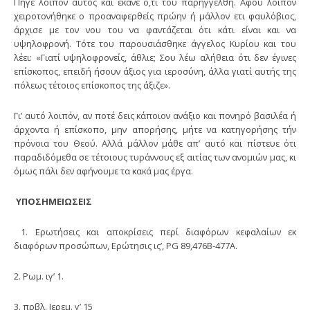
Πήγε λοιπόν αυτός και έκανε ο,τι του παρηγγέλθη. Αφού λοιπόν
χειροτονήθηκε ο προαναφερθείς πρώην ή μάλλον ετι φαυλόβιος,
άρχισε με τον νου του να φαντάζεται ότι κάτι είναι και να
υψηλοφρονή. Τότε του παρουσιάσθηκε άγγελος Κυρίου και του
λέει: «Γιατί υψηλοφρονείς, άθλιε; Σου λέω αλήθεια ότι δεν έγινες
επίσκοπος, επειδή ήσουν άξιος για ιεροσύνη, άλλα γιατί αυτής της
πόλεως τέτοιος επίσκοπος της άξιζε».
Γι’ αυτό λοιπόν, αν ποτέ δεις κάποιον ανάξιο και πονηρό βασιλέα ή
άρχοντα ή επίσκοπο, μην απορήσης, μήτε να κατηγορήσης τήν
πρόνοια του Θεού. Αλλά μάλλον μάθε απ’ αυτό και πίστευε ότι
παραδιδόμεθα σε τέτοιους τυράννους εξ αιτίας των ανομιών μας, κι
όμως πάλι δεν αφήνουμε τα κακά μας έργα.
ΥΠΟΣΗΜΕΙΩΣΕΙΣ
1. Ερωτήσεις και αποκρίσεις περί διαφόρων κεφαλαίων εκ
διαφόρων προσώπων, Ερώτησις ις’, PG 89,476Β-477Α.
2. Ρωμ. ιγ’ 1.
3. πρβλ. Ιερεμ. γ’ 15