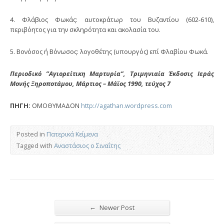
4. Φλάβιος Φωκάς: αυτοκράτωρ του Βυζαντίου (602-610),
περιβόητος για την σκληρότητα και ακολασία του.
5. Βονόσος ή Βόνωσος: λογοθέτης (υπουργός) επί Φλαβίου Φωκά.
Περιοδικό ”Αγιορείτικη Μαρτυρία”, Τριμηνιαία Έκδοσις Ιεράς
Μονής Ξηροποτάμου, Μάρτιος – Μάϊος 1990, τεύχος 7
ΠΗΓΗ:
ΟΜΟΘΥΜΑΔΟΝ
http://agathan.wordpress.com
Posted in
Πατερικά Κείμενα
Tagged with
Αναστάσιος ο Σιναΐτης
←
Newer Post