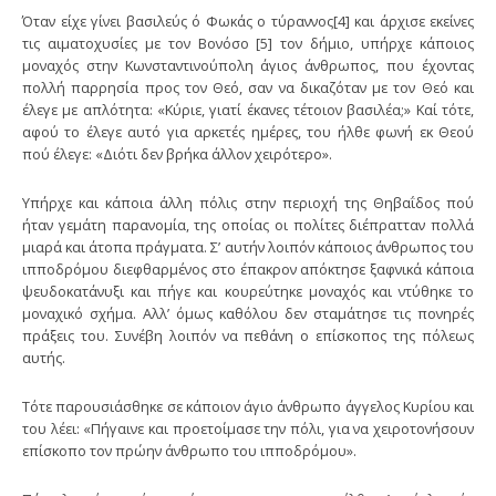
Όταν είχε γίνει βασιλεύς ό Φωκάς ο τύραννος[4] και άρχισε εκείνες
τις αιματοχυσίες με τον Βονόσο [5] τον δήμιο, υπήρχε κάποιος
μοναχός στην Κωνσταντινούπολη άγιος άνθρωπος, που έχοντας
πολλή παρρησία προς τον Θεό, σαν να δικαζόταν με τον Θεό και
έλεγε με απλότητα: «Κύριε, γιατί έκανες τέτοιον βασιλέα;» Καί τότε,
αφού το έλεγε αυτό για αρκετές ημέρες, του ήλθε φωνή εκ Θεού
πού έλεγε: «Διότι δεν βρήκα άλλον χειρότερο».
Υπήρχε και κάποια άλλη πόλις στην περιοχή της Θηβαΐδος πού
ήταν γεμάτη παρανομία, της οποίας οι πολίτες διέπρατταν πολλά
μιαρά και άτοπα πράγματα. Σ’ αυτήν λοιπόν κάποιος άνθρωπος του
ιπποδρόμου διεφθαρμένος στο έπακρον απόκτησε ξαφνικά κάποια
ψευδοκατάνυξι και πήγε και κουρεύτηκε μοναχός και ντύθηκε το
μοναχικό σχήμα. Αλλ’ όμως καθόλου δεν σταμάτησε τις πονηρές
πράξεις του. Συνέβη λοιπόν να πεθάνη ο επίσκοπος της πόλεως
αυτής.
Τότε παρουσιάσθηκε σε κάποιον άγιο άνθρωπο άγγελος Κυρίου και
του λέει: «Πήγαινε και προετοίμασε την πόλι, για να χειροτονήσουν
επίσκοπο τον πρώην άνθρωπο του ιπποδρόμου».