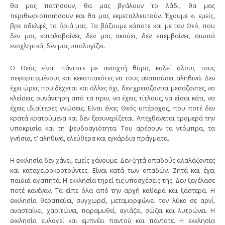
θα μας πατήσουν, θα μας βγάλουν το λάδι, θα μας
περιθωριοποιήσουν και θα μας εκμεταλλευτούν. Έχουμε κι εμείς,
βρε αδελφέ, τα όριά μας. Τα βάζουμε κάποτε και με τον Θεό, που
δεν μας καταλαβαίνει, δεν μας ακούει, δεν επεμβαίνει, σιωπά
ενοχλητικά, δεν μας υπολογίζει.
Ο Θεός είναι πάντοτε με ανοιχτή θύρα, καλεί όλους τους
πεφορτισμένους και κεκοπιακότες να τους αναπαύσει αληθινά. Δεν
έχει ώρες που δέχεται και άλλες όχι, δεν χρειάζονται μεσάζοντες, να
κλείσεις συνάντηση από τα πριν, να έχεις τίτλους, να είσαι κάτι, να
έχεις ιδιαίτερες γνώσεις. Είναι ένας Θεός υπέροχος, που ποτέ δεν
κρατά κρατούμενα και δεν ξεσυνερίζεται. Απεχθάνεται τρομερά την
υποκρισία και τη ψευδοαγιότητα. Του αρέσουν τα ντόμπρα, τα
γνήσια, τ’ αληθινά, ελεύθερα και εγκάρδια πράγματα.
Η εκκλησία δεν χάνει, εμείς χάνουμε. Δεν ζητά οπαδούς αλαλάζοντες
και καταχειροκροτούντες. Είναι κατά των οπαδών. Ζητά και έχει
παιδιά αγαπητά. Η εκκλησία τηρεί τις υποσχέσεις της. Δεν ξεγέλασε
ποτέ κανέναν. Τα είπε όλα από την αρχή καθαρά και ξάστερα. Η
εκκλησία θεραπεύει, συγχωρεί, μεταμορφώνει τον λύκο σε αρνί,
ανασταίνει, χαριτώνει, παραμυθεί, αγιάζει, σώζει και λυτρώνει. Η
εκκλησία ευλογεί και εμπνέει παντού και πάντοτε. Η εκκλησία