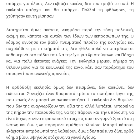
υπάρχει για όλους. Δεν εκβιάζει κανένα, δεν του τραβά το αυτί. Η
εκκλησία υπάρχει και θα υπάρχει. Πολλοί τη φθόνησαν, τη
χτύπησαν και τη μίσησαν.
Διατηρείται όμως ακέραια, νικηφόρα παρά την τόση πολεμική,
ακόμη και κάποτε και αυτών των ίδιων των εκπροσώπων της. Ο
κόσμος αγνόησε τον βαθύ πνευματικό πλούτο της εκκλησίας και
ασχολήθηκε με τα κτήματά της. Δεν ήθελε πολύ να μπερδεύεται
καθημερινά στα πόδια του. Να την έχει για Χριστούγεννα και Πάσχα
και για πολύ έκτακτες ανάγκες. Την εκκλησία μερικοί σήμερα τη
θέλουν μόνο για το κοινωνικό της έργο, κάτι σαν παράρτημα του
υπουργείου κοινωνικής προνοίας.
Η ορθόδοξη εκκλησία όμως δεν πεισμώνει, δεν κακιώνει, δεν
εκδικείται. Συνεχίζει έναν θαυμαστό τρόπο το σωτήριο έργο της,
που κανείς δεν μπορεί να αντικαταστήσει. Η εκκλησία δεν θυμώνει
που δεν της αναγνωρίζουν την αξία της, αλλά λυπάται. Μπορεί να
της πήραν την περιουσία της, να της πάρουν και την υπόλοιπη, να
είναι δίχως κανένα περιουσιακό στοιχείο, σαν τον γυμνό Χριστό στη
Φάτνη και όμως να παραμένει αμύθητα πλούσια. Μπορεί κάποιοι
ελάχιστοι εκπρόσωποί της λαθεύουν, όμως δεν παύει να δίνει ορθό
νόημα βίου, υψηλούς στόχους, να γεννά Αγίους.