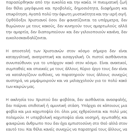
παρασύρθηκαν από την ευκολία και την κακία. Η πνευματική ζωή
δεν θέλει μεγάφωνα και προβολείς, δημοσιότητα, διαφήμιση και
επικρότηση. Αγαπά πολύ την άφωτη μυστικότητα και την ιερή σιγή.
Ορθόδοξοι Χριστιανοί όσοι δεν φανατίζονται τα υπέρμετρα, δεν
θυμώνουν με τους κακούς, δεν κυνηγούν τους αμαρτωλούς αλλά
την αμαρτία, δεν διαπομπεύουν και δεν γελοιοποιούν κανένα, δεν
ευκολοσκανδαλίζονται.
Η αποστολή των Χριστιανών στον κόσμο σήμερα δεν είναι
καταγγελτική, ανατρεπτική και εισαγγελική. Οι πιστοί αισθάνονται
συνυπεύθυνοι για το υπάρχον κακό στον κόσμο. Είναι ανεκτικοί,
συμπαθείς και επιεικείς με τους άλλους. Κύριο έργο τους δεν είναι
να καταλογίζουν ευθύνες, να παρατηρούν τους άλλους συνεχώς
αυστηρά, να μεμψιμοιρούν και να μελαγχολούν για το πολύ κακό
των καιρών μας.
Η εκκλησία του Χριστού δεν φοβάται, δεν αισθάνεται ανασφαλής,
δεν παίρνει επιθετική ή αμυντική στάση. Υπάρχει σε κάποιους μια
φοβία και μια καχυποψία ότι όλοι μας εχθρεύονται και πολύ μας
πολεμούν. Η υπερβολική καχυποψία είναι νοσηρή, εγωπαθής και
φανερώνει άνθρωπο που δεν έχει εμπιστοσύνη στο Θεό αλλά στον
εαυτό του. Και θέλει κανείς συνεχώς να παρατηρεί τους άλλους, να