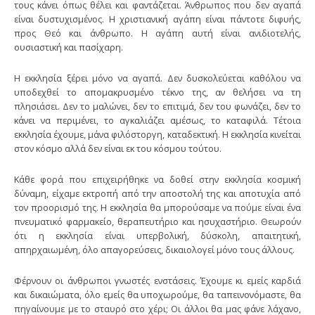
τους κάνει όπως θέλει και φαντάζεται. Άνθρωπος που δεν αγαπά
είναι δυστυχισμένος. Η χριστιανική αγάπη είναι πάντοτε διφυής,
προς Θεό και άνθρωπο. Η αγάπη αυτή είναι ανιδιοτελής,
ουσιαστική και πασίχαρη.
Η εκκλησία ξέρει μόνο να αγαπά. Δεν δυσκολεύεται καθόλου να
υποδεχθεί το απομακρυσμένο τέκνο της, αν θελήσει να τη
πλησιάσει. Δεν το μαλώνει, δεν το επιτιμά, δεν του φωνάζει, δεν το
κάνει να περιμένει, το αγκαλιάζει αμέσως, το καταφιλά. Τέτοια
εκκλησία έχουμε, μάνα φιλόστοργη, καταδεκτική. Η εκκλησία κινείται
στον κόσμο αλλά δεν είναι εκ του κόσμου τούτου.
Κάθε φορά που επιχειρήθηκε να δοθεί στην εκκλησία κοσμική
δύναμη, είχαμε εκτροπή από την αποστολή της και αποτυχία από
τον προορισμό της. Η εκκλησία θα μπορούσαμε να πούμε είναι ένα
πνευματικό φαρμακείο, θεραπευτήριο και ησυχαστήριο. Θεωρούν
ότι η εκκλησία είναι υπερβολική, δύσκολη, απαιτητική,
απηρχαιωμένη, όλο απαγορεύσεις, δικαιολογεί μόνο τους άλλους.
Φέρνουν οι άνθρωποι γνωστές ενστάσεις. Έχουμε κι εμείς καρδιά
και δικαιώματα, όλο εμείς θα υποχωρούμε, θα ταπεινονόμαστε, θα
πηγαίνουμε με το σταυρό στο χέρι; Οι άλλοι θα μας φάνε λάχανο,