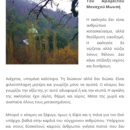
Του Αγιορείτου
Μοναχού Μωυσή
Η εκκλησία δεν είναι
ανθρώπινο
κατασκεύασμα, αλλά
θεοΐδρυτη οικοδομή.
Η εκκλησία δε
σώζεται αλλά σώζει
όσους θέλουν. Δεν
κάνει επίδειξη ισχύος
και δυνάμεως.
Ανέχεται, υπομένει καλύτερα. Τη διώκουν αλλά δεν διώκει. Είναι
φιλεύσπλαχνη μητέρα και γνωρίζει μόνο να αγαπά. Ο κόσμος δεν
γνωρίζει την αξία της γι’ αυτό αδιαφορεί ή και την κτυπά. Η αγκάλη
της εκκλησίας έχει αίγλη, θέρμη και εύρος. Μέσα της χωρά και
αναπαύει όλους τους μετανοημένους.
Μπορεί ο κόσμος να ξέφυγε, όμως η δίψα και η πείνα για τον Θεό
υπάρχει βαθιά στην καρδιά του σύγχρονου ανθρώπου. Υπάρχουν
και στους δύσκολους καιρούς άνθρωποι γνήσια πιστοί που δεν