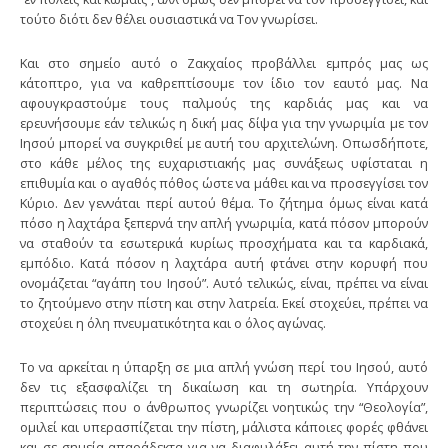
τούτο διότι δεν θέλει ουσιαστικά να Τον γνωρίσει.
Και στο σημείο αυτό ο Ζακχαίος προβάλλει εμπρός μας ως
κάτοπτρο, για να καθρεπτίσουμε τον ίδιο τον εαυτό μας. Να
αφουγκραστούμε τους παλμούς της καρδιάς μας και να
ερευνήσουμε εάν τελικώς η δική μας δίψα για την γνωριμία με τον
Ιησού μπορεί να συγκριθεί με αυτή του αρχιτελώνη. Οπωσδήποτε,
στο κάθε μέλος της ευχαριστιακής μας συνάξεως υφίσταται η
επιθυμία και ο αγαθός πόθος ώστε να μάθει και να προσεγγίσει τον
Κύριο. Δεν γεννάται περί αυτού θέμα. Το ζήτημα όμως είναι κατά
πόσο η λαχτάρα ξεπερνά την απλή γνωριμία, κατά πόσον μπορούν
να σταθούν τα εσωτερικά κυρίως προσχήματα και τα καρδιακά,
εμπόδιο. Κατά πόσον η λαχτάρα αυτή φτάνει στην κορυφή που
ονομάζεται “αγάπη του Ιησού”. Αυτό τελικώς, είναι, πρέπει να είναι
το ζητούμενο στην πίστη και στην λατρεία. Εκεί στοχεύει, πρέπει να
στοχεύει η όλη πνευματικότητα και ο όλος αγώνας.
Το να αρκείται η ύπαρξη σε μια απλή γνώση περί του Ιησού, αυτό
δεν τις εξασφαλίζει τη δικαίωση και τη σωτηρία. Υπάρχουν
περιπτώσεις που ο άνθρωπος γνωρίζει νοητικώς την “Θεολογία”,
ομιλεί και υπερασπίζεται την πίστη, μάλιστα κάποιες φορές φθάνει
και σε σημεία απαράδεκτα για να διαφυλάξει αυτή την πίστη που