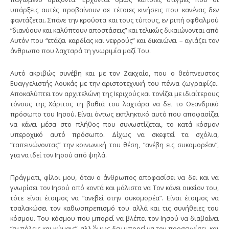
υπάρξεις αυτές προβαίνουν σε τέτοιες κινήσεις που κανένας δεν
φαντάζεται. Σπάνε την κρούστα και τους τύπους, εν ριπή οφθαλμού
“διανύουν και καλύπτουν αποστάσεις” και τελικώς δικαιώνονται από
Αυτόν που “ετάζει καρδίας και νεφρούς” και δικαιώνει – αγιάζει τον
άνθρωπο που λαχταρά τη γνωριμία μαζί Του.
Αυτό ακριβώς συνέβη και με τον Ζακχαίο, που ο θεόπνευστος
Ευαγγελιστής Λουκάς με την αριστοτεχνική του πέννα ζωγραφίζει.
Αποκαλύπτει τον αρχιτελώνη της Ιεριχούς και τονίζει με ιδιαίτερους
τόνους της Χάριτος τη βαθιά του λαχτάρα να δει το Θεανδρικό
πρόσωπο του Ιησού. Είναι όντως εκπληκτικό αυτό που αποφασίζει
να κάνει μέσα στο πλήθος που συνωστίζεται, το κατά κόσμον
υπεροχικό αυτό πρόσωπο. Δίχως να σκεφτεί τα σχόλια,
“ταπεινώνοντας” την κοινωνική του θέση, “ανέβη εις συκομορέαν”,
για να ιδεί τον Ιησού από ψηλά.
Πράγματι, φίλοι μου, όταν ο άνθρωπος αποφασίσει να δει και να
γνωρίσει τον Ιησού από κοντά και μάλιστα να Τον κάνει οικείον του,
τότε είναι έτοιμος να “ανεβεί στην συκομορέα”. Είναι έτοιμος να
τσαλακώσει τον καθωσπρεπισμό του αλλά και τις συνήθειες του
κόσμου. Του κόσμου που μπορεί να βλέπει τον Ιησού να διαβαίνει
“εν πόλεις και κώμαις”, αλλ΄ όμως δεν μπορεί να τον προσεγγίσει, και