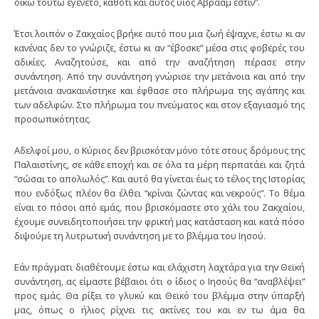
οίκω τούτω εγένετο, καθότι και αυτός υιός Αβραάμ εστίν”.
Έτσι λοιπόν ο Ζακχαίος βρήκε αυτό που μια ζωή έψαχνε, έστω κι αν
κανένας δεν το γνώριζε, έστω κι αν “έβοσκε” μέσα στις φοβερές του
αδικίες. Αναζητούσε, και από την αναζήτηση πέρασε στην
συνάντηση. Από την συνάντηση γνώρισε την μετάνοια και από την
μετάνοια ανακαινίστηκε και έφθασε στο πλήρωμα της αγάπης και
των αδελφών. Στο πλήρωμα του πνεύματος και στον εξαγιασμό της
προσωπικότητας.
Αδελφοί μου, ο Κύριος δεν βρισκόταν μόνο τότε στους δρόμους της
Παλαιστίνης, σε κάθε εποχή και σε όλα τα μέρη περπατάει και ζητά
“σώσαι το απολωλός”. Και αυτό θα γίνεται έως το τέλος της Ιστορίας
που ενδόξως πλέον θα έλθει “κρίναι ζώντας και νεκρούς”. Το θέμα
είναι το πόσοι από εμάς, που βρισκόμαστε στο χάλι του Ζακχαίου,
έχουμε συνειδητοποιήσει την φρικτή μας κατάσταση και κατά πόσο
διψούμε τη λυτρωτική συνάντηση με το βλέμμα του Ιησού.
Εάν πράγματι διαθέτουμε έστω και ελάχιστη λαχτάρα για την Θεϊκή
συνάντηση, ας είμαστε βέβαιοι ότι ο ίδιος ο Ιησούς θα “αναβλέψει”
προς εμάς. Θα ρίξει το γλυκύ και Θεϊκό του βλέμμα στην ύπαρξή
μας, όπως ο ήλιος ρίχνει τις ακτίνες του και εν τω άμα θα