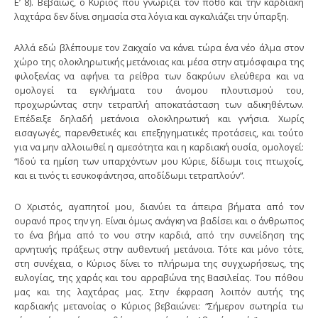
Ε’ 8). Βεβαίως, ο Κύριος που γνωρίζει τον πόθο και την καρδιακή
λαχτάρα δεν δίνει σημασία στα λόγια και αγκαλιάζει την ύπαρξη.
Αλλά εδώ βλέπουμε τον Ζακχαίο να κάνει τώρα ένα νέο άλμα στον
χώρο της ολοκληρωτικής μετάνοιας και μέσα στην ατμόσφαιρα της
φιλοξενίας να αφήνει τα ρείθρα των δακρύων ελεύθερα και να
ομολογεί τα εγκλήματα του άνομου πλουτισμού του,
προχωρώντας στην τετραπλή αποκατάσταση των αδικηθέντων.
Επέδειξε δηλαδή μετάνοια ολοκληρωτική και γνήσια. Χωρίς
εισαγωγές, παρενθετικές και επεξηγηματικές προτάσεις, και τούτο
για να μην αλλοιωθεί η αμεσότητα και η καρδιακή ουσία, ομολογεί:
“Ιδού τα ημίση των υπαρχόντων μου Κύριε, δίδωμι τοις πτωχοίς,
και ει τινός τι εσυκοφάντησα, αποδίδωμι τετραπλούν”.
Ο Χριστός, αγαπητοί μου, διανύει τα άπειρα βήματα από τον
ουρανό προς την γη. Είναι όμως ανάγκη να βαδίσει και ο άνθρωπος
το ένα βήμα από το νου στην καρδιά, από την συνείδηση της
αρνητικής πράξεως στην αυθεντική μετάνοια. Τότε και μόνο τότε,
στη συνέχεια, ο Κύριος δίνει το πλήρωμα της συγχωρήσεως, της
ευλογίας, της χαράς και του αρραβώνα της Βασιλείας. Του πόθου
μας και της λαχτάρας μας. Στην έκφραση λοιπόν αυτής της
καρδιακής μετανοίας ο Κύριος βεβαιώνει: “Σήμερον σωτηρία τω