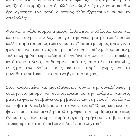
νομίζει ότι εκφράζει σωστά, αλλά τελικώς δεν έχει γνωρίσει και δεν
έχει αγαπήσει τον Ιησού, ο οποίος ήλθε “ζητήσαι και σώσαι το
απολωλός”.
Φυσικά, ο κάθε ισορροπημένος άνθρωπος αισθάνεται έστω και
κάποιες στιγμές την λαχτάρα για την γνωριμία με τον “ωραίον
κάλλει παρά του υιούς των ανθρώπων”, ιδιαίτερα όμως η νέα γενιά
φαίνεται να τον αναζητά με πόνο και οδύνη. Κουρασμένη,
ταλαιπωρημένη, κορεσμένη από την “άνοστη ύλη” και τις ποικίλες
κατάπικρες ηδονές, αηδιασμένη από τις απατηλές επαγγελίες,
αναζητά τον δρόμο, ίσως κάποιες φορές χωρίς να το
συνειδητοποιεί, και τούτο, για να βγει από το χάος.
Στον κουρασμένο και μουτζαλωμένο φόντο της συνειδήσεως η
αναζήτησις μπορεί να συμπορεύεται με την ασάφεια. Κάποιες
μάλιστα φορές συμβαίνει να μη βαδίζει καν στη σωστή πορεία και
να σκύβει πάλι να ξεδιψάει από το “γλυφό νερό”. Όμως, και μόνο ότι
ψάχνει, αυτό είναι μεγάλη υπόθεση. Αφού δεν συμβιβάζεται ο νέος
άνθρωπος, δεν μπορεί παρά αργά ή γρήγορα να βρει την
«συκομορέα» και από εκεί να δει Αυτόν που λαχταρά.