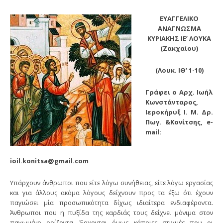
ΕΥΑΓΓΕΛΙΚΟ
ΑΝΑΓΝΩΣΜΑ
ΚΥΡΙΑΚΗΣ ΙΕ’ ΛΟΥΚΑ
(Ζακχαίου)
(Λουκ. ΙΘ’ 1-10)
Γράφει ο Αρχ. Ιωήλ
Κωνστάνταρος,
Ιεροκήρυξ Ι. Μ. Δρ.
Πωγ.
&Κονίτσης
, e-
mail:
ioil.konitsa@gmail.com
Υπάρχουν άνθρωποι που είτε λόγω συνήθειας, είτε λόγω εργασίας
και για άλλους ακόμα λόγους δείχνουν προς τα έξω ότι έχουν
παγιώσει μία προσωπικότητα δίχως ιδιαίτερα ενδιαφέροντα.
Άνθρωποι που η πυξίδα της καρδιάς τους δείχνει μόνιμα στον
παγωμένο ορίζοντα. Έρχονται όμως κάποιες στιγμές που οι