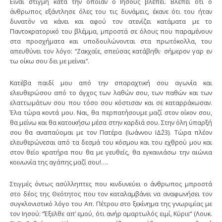
Είναι στιγμή κατά την οποίαν ο Ιησούς βλέπει. Βλέπει ότι ο
άνθρωπος εξάντλησε όλες του τις δυνάμεις, έκανε ότι του ήταν
δυνατόν να κάνει και αφού τον ατενίζει κατάματα με το
Παντοκρατορικό του βλέμμα, μπροστά σε όλους που παραμένουν
στα προσχήματα και υποδουλώνονται στα πρωτόκολλα, του
απευθύνει τον λόγο: “Ζακχαίε, σπεύσας κατάβηθι· σήμερον γαρ εν
τω οίκω σου δει με μείναι”.
Κατέβα παιδί μου από την σπαραχτική σου αγωνία και
ελευθερώσου από το άγχος των λαθών σου, των παθών και των
ελαττωμάτων σου που τόσο σου κόστισαν και σε καταρράκωσαν.
Έλα τώρα κοντά μου. Ναι, θα περπατήσουμε μαζί στον οίκον σου,
θα μείνω και θα κατοικήσω μέσα στην καρδιά σου. Στην όλη ύπαρξή
σου θα αναπαύομαι με τον Πατέρα (Ιωάννου ΙΔ΄23). Τώρα πλέον
ελευθερώνεσαι από τα δεσμά του κόσμου και του εχθρού μου και
στον θείο κρατήρα που θα με γευθείς, θα εγκαινιάσω την αιώνια
κοινωνία της αγάπης μαζί σου!….
Στιγμές όντως ασύλληπτες που κινδυνεύει ο άνθρωπος μπροστά
στο δέος της Θεότητος που τον καταλαμβάνει να αναφωνήσει τον
συγκλονιστικό λόγο του Απ. Πέτρου στο ξεκίνημα της γνωριμίας με
τον Ιησού: “Έξελθε απ’ εμού, ότι ανήρ αμαρτωλός ειμί, Κύριε” (Λουκ.