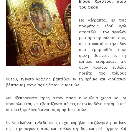
Ιησού Χριστού, υιού
του Θεού.
Ως γέγραπται εν τοις
προφήταις, ιδού εγώ
αποστέλλω τον άγγελόν
μου προ προσώπου σου,
ος κατασκευάσει την οδόν
σου έμπροσθέν σου·
φωνή βοώντος εν τη
ερήμω, ετοιμάσατε την
οδόν Κυρίου, ευθείας
ποιείτε τας τρίβους
αυτού, εγένετο Ιωάννης βαπτίζων εν τη ερήμω και κηρύσσων
βάπτισμα μετανοίας εις άφεσιν αμαρτιών.
Καί εξεπορεύετο προς αυτόν πάσα η Ιουδαία χώρα και οι
Ιεροσολυμίται, και εβαπτίζοντο πάντες εν τω Ιορδάνη ποταμώ υπ᾿
αυτού εξομολογούμενοι τας αμαρτίας αυτών.
Ην δε ο Ιωάννης ενδεδυμένος τρίχας καμήλου και ζώνην δερματίνην
περί την οσφύν αυτού, και εσθίων ακρίδας και μέλι άγριον. Καί