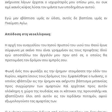
εκήρυσσε λέγων· έρχεται ο ισχυρότερός μου οπίσω μου, ου ουκ
ειμί ικανός κύψας λύσαι τον ιμάντα των υποδημάτων αυτού.
Εγώ μεν εβάπτισα υμάς εν ύδατι, αυτός δε βαπτίσει υμάς εν
Πνεύματι Αγίω.
Απόδοση στη νεοελληνικη:
Η αρχή του ευαγγελίου του Ιησού Χριστού του υιού του Θεού έγινε
σύμφωνα με εκείνο που είναι γραμμένον εις τους προφήτας: Ιδού
εγώ αποστέλλω τον άγγελόν μου πριν από σε, ο οποίος θα
πρετοιμάση τον δρόμον σου εμπρός σου.
Φωνή ένός που φωνάζει εις την έρημον· ετοιμάσατε την οδόν του
Κυρίου, καμετε ίσιους τους δρόμους του. Εμφανίσθηκε ο Ιωάννης, ο
οποίος εβάπτιζεν εις την έρημον και εκήρυττε βάπτισμα μετανοίας
προς συγχώρησιν των αμαρτιών. Καί ερχότανε προς αυτόν
ολόκληρη η χώρα της Ιουδαίας και οι κάτοικοι της Ιερουσαλήμ και
εβαπτίζοντο όλοι από αυτόν εις τον Ιορδάνην ποταμόν, αφού
εξωμολογούντο τας αμαρτίας των.