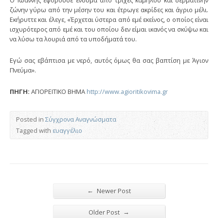
Ο Ιωάννης εφορούσε ένδυμα από τρίχες καμήλου και δερμάτινην
ζώνην γύρω από την μέσην του και έτρωγε ακρίδες και άγριο μέλι.
Εκήρυττε και έλεγε, «Έρχεται ύστερα από εμέ εκείνος, ο οποίος είναι
ισχυρότερος από εμέ και του οποίου δεν είμαι ικανός να σκύψω και
να λύσω τα λουριά από τα υποδήματά του.
Εγώ σας εβάπτισα με νερό, αυτός όμως θα σας βαπτίση με Άγιον
Πνεύμα».
ΠΗΓΗ:
ΑΓΙΟΡΕΙΤΙΚΟ ΒΗΜΑ
http://www.agioritikovima.gr
Posted in
Σύγχρονα Αναγνώσματα
Tagged with
ευαγγέλιο
←
Newer Post
→
Older Post