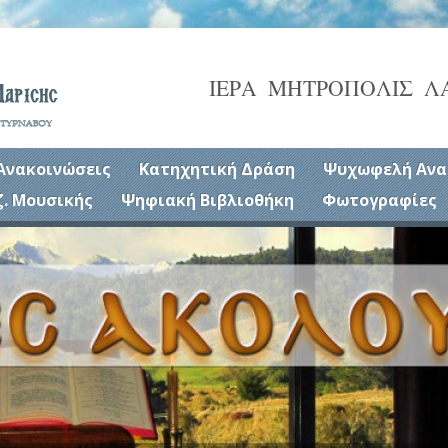
ΙΕΡΑ ΜΗΤΡΟΠΟΛΙΣ Λ
Ανακοινώσεις
Κατηχητική Δράση
Ψυχωφελή Ανα
ζ. Μουσικής
Ψηφιακή Βιβλιοθήκη
Φωτογραφίες