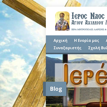
Αρχική
Η Ενορία μας
Συναξαριστής
Σχολή Βυ
Blog