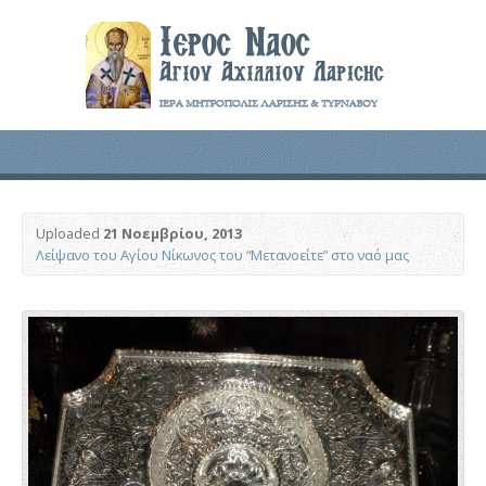
Uploaded
21 Νοεμβρίου, 2013
Λείψανο του Αγίου Νίκωνος του “Μετανοείτε” στο ναό μας