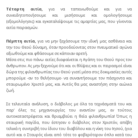
Τέταρτη αιτία,
για να ταπεινωθούμε και για να
συνειδητοποιήσουμε και μισήσουμε και ομολογήσουμε
(εξομολόγησις) και εγκαταλείψουμε τις αμαρτίες μας, που γίνονται
αιτία πειρασμών.
Πέμπτη αιτία,
για να μην ξεχάσουμε την ιδική μας ασθένεια και
την του Θεού δύναμη, όταν προοδεύοντας στον πνευματικό αγώνα
αξιωθούμε και φθάσουμε σε κάποιαν αρετή.
Μέσα στις πιο πάνω αιτίες διαφαίνεται η Αγάπη του Θεού προς τον
άνθρωπον. Ας μην ξεχνούμε ότι και οι θλίψεις και οι πειρασμοί είναι
δώρα της φιλανθρωπίας του Θεού γιατί μέσα στις δοκιμασίες αυτές
μπορούμε -αν το θελήσουμε- να συναντήσουμε τον πάσχοντα και
σταυρωμένο Χριστό μας, και Αυτός θα μας αναστήση στην αιώνια
ζωή.
Σε τελευταία ανάλυση, ο διάβολος με όλα τα τεχνάσματά του και
παρ’ όλες τις μηχανουργίες του εναντίον μας, εν τούτοις
αυτοκαταστρέφεται και θριαμβεύει η θεία φιλανθρωπία! Όπως η
σταυρική παγίδα, που έστησεν ο διάβολος στον Χριστόν, απέβη
τελικά η συντριβή του ίδιου του διαβόλου και η νίκη του Ιησού, (για
αυτό και ο Σταυρός είναι από τότε το φοβερότερον όπλο κατά του