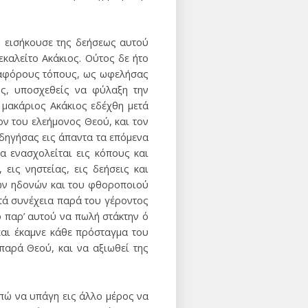
 εισήκουσε της δεήσεως αυτού
εκαλείτο Ακάκιος. Ούτος δε ήτο
 διαφόρους τόπους, ως ωφελήσας
ς, υποσχεθείς να φύλαξη την
 μακάριος Ακάκιος εδέχθη μετά
ν του ελεήμονος Θεού, και τον
οδηγήσας εις άπαντα τα επόμενα
 ενασχολείται εις κόπους και
εις νηστείας, εις δεήσεις και
κών ηδονών και του φθοροποιού
τά συνέχεια παρά του γέροντος
ο παρ’ αυτού να πωλή στάκτην ό
αι έκαμνε κάθε πρόσταγμα του
παρά Θεού, και να αξιωθεί της
πώ να υπάγη εις άλλο μέρος να