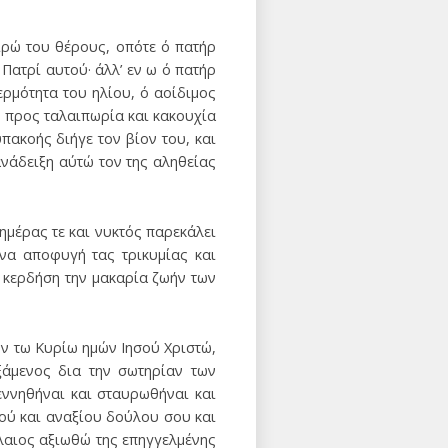
ιρώ του θέρους, οπότε ό πατήρ
 Πατρί αυτού· άλλ’ εν ω ό πατήρ
ρμότητα του ηλίου, ό αοίδιμος
 προς ταλαιπωρία και κακουχία
πακοής διήγε τον βίον του, και
νάδειξη αύτώ τον της αληθείας
ημέρας τε και νυκτός παρεκάλει
να αποφυγή τας τρικυμίας και
 κερδήση την μακαρία ζωήν των
ήν τω Κυρίω ημών Ιησού Χριστώ,
ξάμενος δια την σωτηρίαν των
ννηθήναι και σταυρωθήναι και
ού και αναξίου δούλου σου και
ίλαιος αξιωθώ της επηγγελμένης