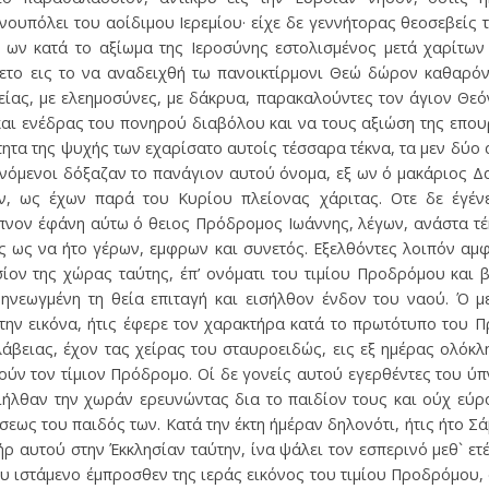
ουπόλει του αοίδιμου Ιερεμίου· είχε δε γεννήτορας θεοσεβείς τε
 ων κατά το αξίωμα της Ιεροσύνης εστολισμένος μετά χαρίτων
νετο εις το να αναδειχθή τω πανοικτίρμονι Θεώ δώρον καθαρόν
είας, με ελεημοσύνες, με δάκρυα, παρακαλούντες τον άγιον Θεόν
αι ενέδρας του πονηρού διαβόλου και να τους αξιώση της επου
ητα της ψυχής των εχαρίσατο αυτοίς τέσσαρα τέκνα, τα μεν δύο α
ινόμενοι δόξαζαν το πανάγιον αυτού όνομα, εξ ων ό μακάριος Δα
ν, ως έχων παρά του Κυρίου πλείονας χάριτας. Οτε δε έγέν
 ύπνον έφάνη αύτω ό θειος Πρόδρομος Ιωάννης, λέγων, ανάστα τέ
 ως να ήτο γέρων, εμφρων και συνετός. Εξελθόντες λοιπόν αμφ
ησίον της χώρας ταύτης, έπ’ ονόματι του τιμίου Προδρόμου και 
 ηνεωγμένη τη θεία επιταγή και εισήλθον ένδον του ναού. Ό 
 την εικόνα, ήτις έφερε τον χαρακτήρα κατά το πρωτότυπο του Π
λάβειας, έχον τας χείρας του σταυροειδώς, εις εξ ημέρας ολόκ
ύν τον τίμιον Πρόδρομο. Οί δε γονείς αυτού εγερθέντες του ύπ
ήλθαν την χωράν ερευνώντας δια το παιδίον τους και ούχ εύρ
σεως του παιδός των. Κατά την έκτη ήμέραν δηλονότι, ήτις ήτο Σ
τήρ αυτού στην Έκκλησίαν ταύτην, ίνα ψάλει τον εσπερινό μεθ` ε
του ιστάμενο έμπροσθεν της ιεράς εικόνος του τιμίου Προδρόμου