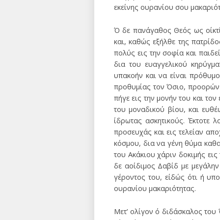
εκείνης ουρανίου σου μακαριότ
Ό δε πανάγαθος Θεός ως οίκτ
και, καθώς εξήλθε της πατρίδο
πολύς εις την σοφία και παιδε
δια του ευαγγελικού κηρύγμ
υπακοήν και να είναι πρόθυμο
προθυμίας τον Όσιο, προορών 
πήγε εις την μονήν του και το
του μοναδικού βίου, και ευθ
ίδρωτας ασκητικούς. Έκτοτε λ
προσευχάς και εις τελείαν απ
κόσμου, δια να γένη θύμα καθ
του Ακάκιου χάριν δοκιμής εις
δε αοίδιμος Δαβίδ με μεγάλη
γέροντος του, είδώς ότι ή υπ
ουρανίου μακαριότητας.
Μετ’ ολίγον ό διδάσκαλος του