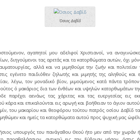
Όσιος Δαβίδ
ωστούμενον, αγαπητοί μου αδελφοί Χριστιανοί, να αναγινώσκο
ίων, διηγούμενοι τας αρετάς και τα κατορθώματα αυτών, όχι μό
αυματουργίας, αλλά και να μιμηθούμε την ζωήν και πολιτείαν 
τις εγένετο παιδιόθεν ζηλωτής και μιμητής της αληθούς και 
είαν, λέγω, τον μοναδικό βίον, μιμούμενος κατά πάντα τρόπο
 ούτος ό μακάριος δια των ένθέων και υψηλών κατορθωμάτων τη
ε παρέχει αενάως τας χάριτας και τας ευεργεσίας εις εκεί
ύ κάρα και επικαλούνται εις αρωγή και βοήθειαν το άγιον αυτού
ημίν, του μακαρίου και θεοφόρου τούτου πατρός οσίου Δαβίδ τ
ιμηθώμεν και ημείς τα κατορθώματα αυτού προς ψυχική μας ώφέλ
ήσιος υπουργός του πανάγαθου Θεού ήτο μεν από την χωράν ήτι
το παραθαλάσσιον, αντικρύ εις την Εύβοιαν νήσον, όστις ή