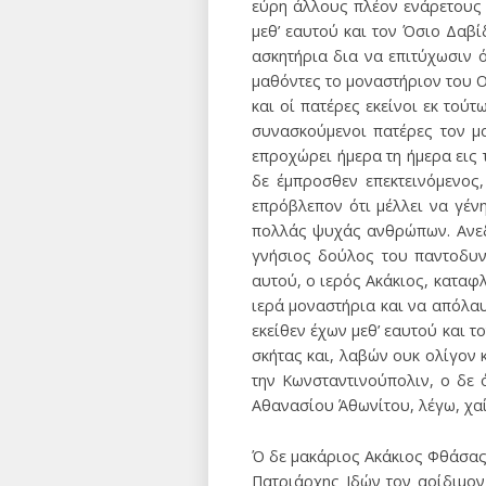
εύρη άλλους πλέον ενάρετους 
μεθ’ εαυτού και τον Όσιο Δαβ
ασκητήρια δια να επιτύχωσιν ό
μαθόντες το μοναστήριον του 
και οί πατέρες εκείνοι εκ τούτ
συνασκούμενοι πατέρες τον μ
επροχώρει ήμερα τη ήμερα εις 
δε έμπροσθεν επεκτεινόμενος,
επρόβλεπον ότι μέλλει να γένη
πολλάς ψυχάς ανθρώπων. Ανεδε
γνήσιος δούλος του παντοδυν
αυτού, ο ιερός Ακάκιος, καταφ
ιερά μοναστήρια και να απόλαυ
εκείθεν έχων μεθ’ εαυτού και τ
σκήτας και, λαβών ουκ ολίγον 
την Κωνσταντινούπολιν, ο δε ό
Αθανασίου Άθωνίτου, λέγω, χαί
Ό δε μακάριος Ακάκιος Φθάσας 
Πατριάρχης Ιδών τον αοίδιμον