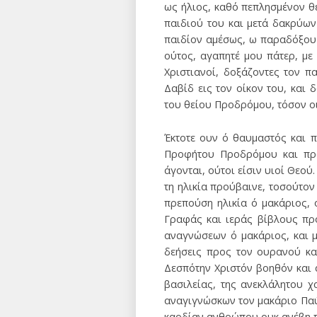
ως ήλιος, καθό πεπλησμένον θ
παιδιού του και μετά δακρύων
παιδίον αμέσως, ω παραδόξου 
ούτος, αγαπητέ μου πάτερ, με
Χριστιανοί, δοξάζοντες τον 
Δαβίδ εις τον οίκον του, και
του θείου Προδρόμου, τόσον οι
Έκτοτε ουν ό θαυμαστός και π
Προφήτου Προδρόμου και προ
άγονται, ούτοι είσιν υιοί Θεού
τη ηλικία προύβαινε, τοσούτον
πρεπούση ηλικία ό μακάριος, 
Γραφάς και ιεράς βίβλους πρ
αναγνώσεων ό μακάριος, και μ
δεήσεις προς τον ουρανού κα
Δεσπότην Χριστόν βοηθόν και 
βασιλείας, της ανεκλάλητου χ
αναγιγνώσκων τον μακάριο Παύλ
καρδίαν ανθρώπου ουκ ανέβη π