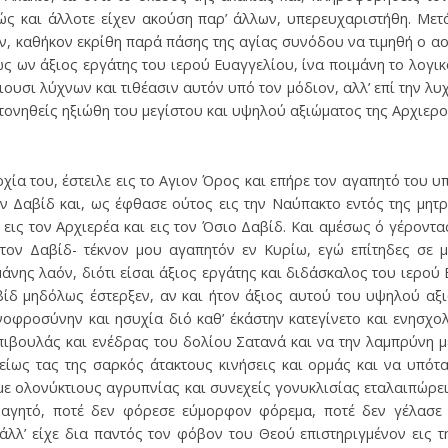
ώς και άλλοτε είχεν ακούση παρ’ άλλων, υπερευχαριστήθη. Με
ν, καθήκον εκρίθη παρά πάσης της αγίας συνόδου να τιμηθή ο α
ς ων άξιος εργάτης του ιερού Ευαγγελίου, ίνα ποιμάνη το λογι
ιουσι λύχνων και τιθέασιν αυτόν υπό τον μόδιον, αλλ’ επί την λυχν
οτονηθείς ηξιώθη του μεγίστου και υψηλού αξιώματος της Αρχιε
αρχία του, έστειλε εις το Αγιον Όρος και επήρε τον αγαπητό του 
ν Δαβίδ και, ως έφθασε ούτος εις την Ναύπακτο εντός της μητ
 εις τον Αρχιερέα και εις τον Όσιο Δαβίδ. Και αμέσως ό γέροντα
τον Δαβίδ- τέκνον μου αγαπητόν εν Κυρίω, εγώ επίτηδες σε μ
άνης λαόν, διότι είσαι άξιος εργάτης και διδάσκαλος του ιερού
δ μηδόλως έστερξεν, αν και ήτον άξιος αυτού του υψηλού αξι
ινοφροσύνην και ησυχία διό καθ’ έκάστην κατεγίνετο και ενησχο
πιβουλάς και ενέδρας του δολίου Σατανά και να την λαμπρύνη μ
είως τας της σαρκός άτακτους κινήσεις και ορμάς και να υπότα
 με ολονύκτιους αγρυπνίας και συνεχείς γονυκλισίας εταλαιπώρει
φαγητό, ποτέ δεν φόρεσε εύμορφον φόρεμα, ποτέ δεν γέλασε ά
 άλλ’ είχε δια παντός τον φόβον του Θεού επιστηριγμένον εις τ