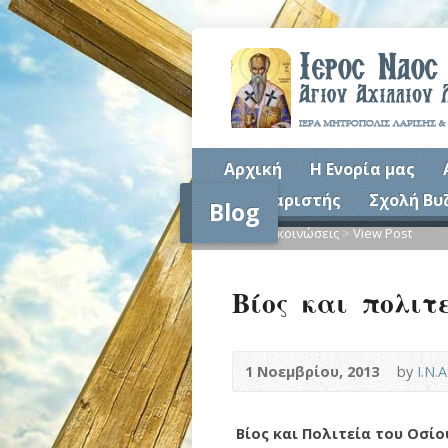
Αρχική
Η Ενορία μας
Συναξαριστής
Σχολή Βυ
Blog
Home
>
Ανακοινώσεις
>
View Post
Βίος και πολιτ
1 Νοεμβρίου, 2013
by
Ι.Ν.
Βίος και Πολιτεία του Οσί