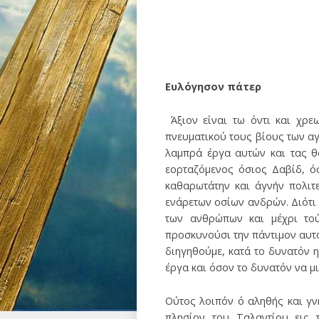
Ευλόγησον πάτερ
Άξιον είναι τω όντι και χρε
πνευματικού τους βίους των αγ
λαμπρά έργα αυτών και τας θ
εορταζόμενος όσιος Δαβίδ, όσ
καθαρωτάτην και άγνήν πολιτ
ενάρετων οσίων ανδρών. Διότι
των ανθρώπων και μέχρι τούδ
προσκυνούσι την πάντιμον αυτο
διηγηθούμε, κατά το δυνατόν 
έργα και όσον το δυνατόν να μ
Ούτος λοιπόν ό αληθής και γν
πλησίον του Ταλαντίου εις 