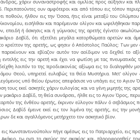
άνδρας, χάριν συναναστροφής και ομιλίας προς αύξησιν και πλ
ίδ. Περιπατούντες ουν αμφότεροι και από τόπου εις τόπον περιε
τι ποθούν, ήλθον εις την Όσσα, ήτις είναι μεταξύ του Ολύμπου 
Οίκονομίου, εισήλθαν και παρέμειναν ολίγον και ωφελήθηκαν παρ
ων, επειδή ή άσκησις και ή γύμνασις της αρετής έγίνετο ακωλύτω
ακάριο Δαβίδ, ότι εξετέλει μεγάλα κατορθώματα αρετών και άμ
το κρείττον της αρετής, ως φησιν ό Απόστολος Παύλος: Των μεν
 παρεκίνουν και εβίαζον αυτόν τον αοίδιμον να δεχθεί το αξί
 εντελής εις την αρετή και έχει να φωτίση με τας πνευματικάς
ίχθη λοιπόν το της Ιεροδιακονίας αξίωμα εις το διαληφθέν μο
άμου Θεού, υπηρετεί ευλαβώς τα θεία Μυστήρια. Μετ’ ολίγον 
λεγόμενος υπό θείου έρωτος απεφάσισε να υπάγει εις το Αγιον Ό
ση τους εκεί ασκητές χάριν ευλογίας και να γένη μιμητής της α
ον μακάριο Δαβίδ, τη θεία συνάρσει, ήλθε εις το Αγιον Όρος, περ
καρπόν της ένθέου αρετής, έκρινεν εύλογον πάλιν ό σεβάσμιος 
σιος Δαβίδ έμεινε εκεί εις τον λιμένα της αρετής, εις την μο
ρων δε και αγαλλόμενος μετήρχετο τον ασκητικό βίον.
εις Κωνσταντινούπολιν πήγε αμέσως εις το Πατριαρχείο, εις πρ
 Ακάκιο, τω οντι το σκεύος της ακακίας και, πληροφορηθείς τον