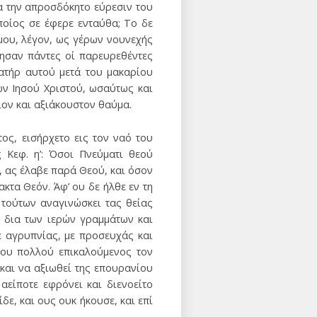
α την απροσδόκητο εύρεσιν του
ποίος σε έφερε ενταύθα; Το δε
μου, λέγον, ως γέρων νουνεχής
τησαν πάντες οί παρευρεθέντες
ατήρ αυτού μετά του μακαρίου
ών Ιησού Χριστού, ωσαύτως και
ιον και αξιάκουστον θαύμα.
ος, εισήρχετο εις τον ναό του
Κεφ. η’: Όσοι Πνεύματι θεού
ς, ας έλαβε παρά Θεού, και όσον
κτα Θεόν. Άφ’ ου δε ήλθε εν τη
 τούτων αναγινώσκει τας θείας
 δια των ιερών γραμμάτων και
ε αγρυπνίας, με προσευχάς και
θου πολλού επικαλούμενος τον
και να αξιωθεί της επουρανίου
αείποτε εφρόνει και διενοείτο
ε, και ους ουκ ήκουσε, και επί