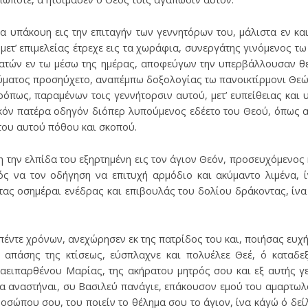
α υπάκουη εις την επιταγήν των γεννητόρων του, μάλιστα εν κα
μετ’ επιμελείας έτρεχε εις τα χωράφια, συνεργάτης γινόμενος τω
ατών εν τω μέσω της ημέρας, αποφεύγων την υπερβάλλουσαν θε
ματος προσηύχετο, αναπέμπω δοξολογίας τω πανοικτίρμονι Θεώ
ρόπως, παραμένων τοις γεννήτορσιν αυτού, μετ’ ευπείθειας και υ
κόν πατέρα οδηγόν διόπερ λυπούμενος εδέετο του Θεού, όπως α
ετου αυτού πόθου και σκοπού.
 την ελπίδα του εξηρτημένη εις τον άγιον Θεόν, προσευχόμενος 
ός να τον οδήγηση να επιτυχή αρμόδιο και ακύμαντο λιμένα, ί
 τας οσημέραι ενέδρας και επιβουλάς του δολίου δράκοντας, ίνα
πέντε χρόνων, ανεχώρησεν εκ της πατρίδος του και, ποιήσας ευχ
έ απάσης της κτίσεως, εύσπλαχνε και πολυέλεε Θεέ, ό καταδε
αειπαρθένου Μαρίας, της ακήρατου μητρός σου και εξ αυτής γε
έρα αναστήναι, συ Βασιλεύ πανάγιε, επάκουσον εμού του αμαρτωλ
οσώπου σου, του ποιείν το θέλημα σου το άγιον, ίνα κάγώ ό δε