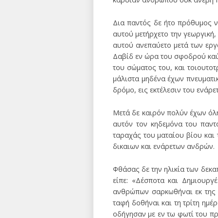
Δια παντός δε ήτο πρόθυμος ν
αυτού μετήρχετο την γεωργική, 
αυτού ανεπαύετο μετά των εργ
Δαβίδ εν ώρα του σφοδρού καύ
του σώματος του, και τοιουτοτ
μάλιστα μηδένα έχων πνευματι
δρόμο, εις εκτέλεσιν του ενάρ
Μετά δε καιρόν πολύν έχων όλη
αυτόν τον κηδεμόνα του παντ
ταραχάς του ματαίου βίου και
δικαιων και ενάρετων ανδρών.
Φθάσας δε την ηλικία των δεκα
είπε: «Δέσποτα και Δημιουργ
ανθρώπων σαρκωθήναι εκ της 
ταφή δοθήναι και τη τρίτη ημ
οδήγησαν με εν τω φωτί του πρ