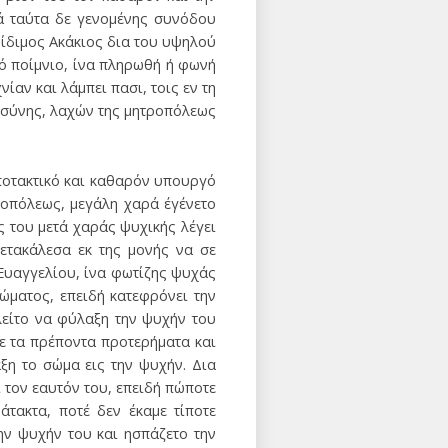
τά ταύτα δε γενομένης συνόδου
οίδιμος Ακάκιος δια του υψηλού
κό ποίμνιο, ίνα πληρωθή ή φωνή
ίαν και λάμπει πασι, τοις εν τη
ροσύνης, λαχών της μητροπόλεως
υποτακτικό και καθαρόν υπουργό
ροπόλεως, μεγάλη χαρά έγένετο
ς του μετά χαράς ψυχικής λέγει
ετακάλεσα εκ της μονής να σε
 Ευαγγελίου, ίνα φωτίζης ψυχάς
ώματος, επειδή κατεφρόνει την
λείτο να φύλαξη την ψυχήν του
ε τα πρέποντα προτερήματα και
ξη το σώμα εις την ψυχήν. Δια
 τον εαυτόν του, επειδή πώποτε
τακτα, ποτέ δεν έκαμε τίποτε
ην ψυχήν του και ησπάζετο την