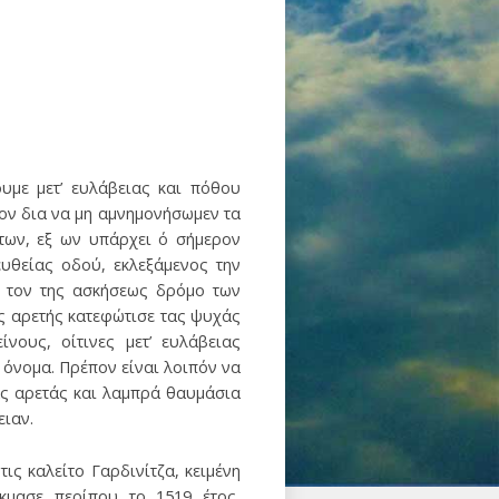
υμε μετ’ ευλάβειας και πόθου
νον δια να μη αμνημονήσωμεν τα
των, εξ ων υπάρχει ό σήμερον
ευθείας οδού, εκλεξάμενος την
ν τον της ασκήσεως δρόμο των
ς αρετής κατεφώτισε τας ψυχάς
νους, οίτινες μετ’ ευλάβειας
 όνομα. Πρέπον είναι λοιπόν να
ας αρετάς και λαμπρά θαυμάσια
ειαν.
ς καλείτο Γαρδινίτζα, κειμένη
κμασε περίπου το 1519 έτος,