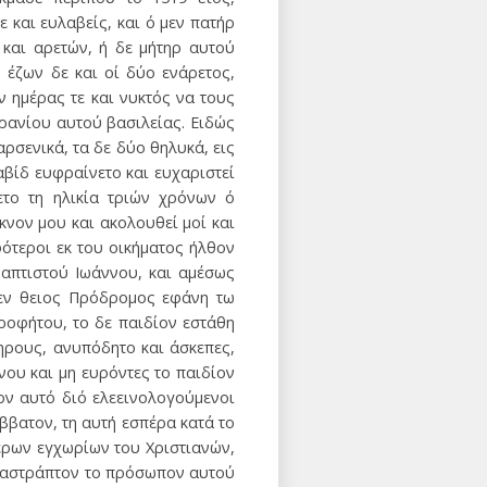
 και ευλαβείς, και ό μεν πατήρ
 και αρετών, ή δε μήτηρ αυτού
 έζων δε και οί δύο ενάρετος,
 ημέρας τε και νυκτός να τους
ρανίου αυτού βασιλείας. Ειδώς
ρσενικά, τα δε δύο θηλυκά, εις
βίδ ευφραίνετο και ευχαριστεί
ετο τη ηλικία τριών χρόνων ό
κνον μου και ακολουθεί μοί και
ότεροι εκ του οικήματος ήλθον
βαπτιστού Ιωάννου, και αμέσως
μεν θειος Πρόδρομος εφάνη τω
ροφήτου, το δε παιδίον εστάθη
ληρους, ανυπόδητο και άσκεπες,
νου και μη ευρόντες το παιδίον
ον αυτό διό ελεεινολογούμενοι
άββατον, τη αυτή εσπέρα κατά το
τέρων εγχωρίων του Χριστιανών,
, αστράπτον το πρόσωπον αυτού