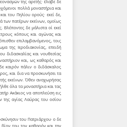
εονασμών της αρετής· έλαβε δε
ρχόμενοι πολλά μοναστήρια και
και του Πηλίου ορούς· εκεί δε,
ά των πατέρων εκείνων, ομοίως
ς. Βλέποντες δε μάλιστα οί εκεί
ετρους κόπους και αγώνας και
 όπισθεν επιλαμβανόμενος, τοις
ωμα της Ιεροδιακονίας, επειδή
 του διδασκαλίας και νουθεσίας
ναστήριον και, ως καθαρός και
δε καιρόν πάλιν ο διδάσκαλος
ρος, και δια να προσκυνήσει τα
ρετής εκείνων. Όθεν αναχωρήσας
ιήλθε όλα τα μοναστήρια και τας
πατήρ Ακάκιος να αποπλεύση εις
νήν της αγίας Λαύρας του οσίου
οσκύνησιν του Πατριάρχου· ο δε
 βίον του τον καθαρόν και την