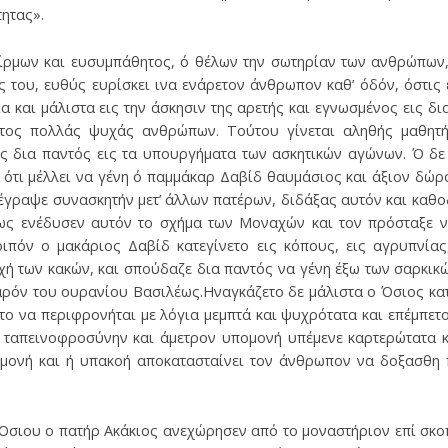
ητας».
ίρμων και ευσυμπάθητος, ό θέλων την σωτηρίαν των ανθρώπων,
ς του, ευθύς ευρίσκει ινα ενάρετον άνθρωπον καθ’ όδόν, όστις 
ία και μάλιστα εις την άσκησιν της αρετής και εγνωσμένος εις
ατος πολλάς ψυχάς ανθρώπων. Τούτου γίνεται αληθής μαθητή
ς δια παντός εις τα υπουργήματα των ασκητικών αγώνων. Ό δε
ότι μέλλει να γένη ό παμμάκαρ Δαβίδ θαυμάσιος και άξιον δώρο
ν έγραψε συνασκητήν μετ’ άλλων πατέρων, διδάξας αυτόν και καθ
έως ενέδυσεν αυτόν το σχήμα των Μοναχών και τον πρόσταξε να
οιπόν ο μακάριος Δαβίδ κατεγίνετο εις κόπους, εις αγρυπνίας, 
οχή των κακών, και σπούδαζε δια παντός να γένη έξω των σαρκι
αρόν του ουρανίου Βασιλέως.Ηναγκάζετο δε μάλιστα ο Όσιος κα
 το να περιφρονήται με λόγια μεμπτά και ψυχρότατα και επέμπετ
ν ταπεινοφροσύνην και άμετρον υπομονή υπέμενε καρτερώτατα κ
ομονή και ή υπακοή αποκατασταίνει τον άνθρωπον να δοξασθη 
 Όσιου ο πατήρ Ακάκιος ανεχώρησεν από το μοναστήριον επί σκο