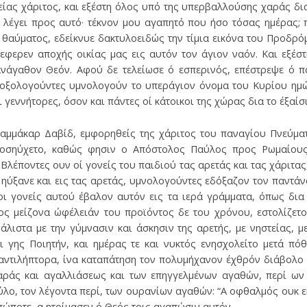
είας χάριτος, και εξέστη όλος υπό της υπερβαλλούσης χαράς δι
 λέγει προς αυτό· τέκνον μου αγαπητό που ήσο τόσας ημέρας; 
θαύματος, εδείκνυε δακτυλοειδώς την τίμια εικόνα του Προδρό
 εφερεν αποχής οικίας μας εις αυτόν τον άγιον ναόν. Και εξέσ
πανάγαθον Θεόν. Αφού δε τελείωσε ό εσπερινός, επέστρεψε ό π
 δοξολογούντες υμνολογούν το υπεράγιον όνομα του Κυρίου ημ
 γεννήτορες, όσον και πάντες οί κάτοικοι της χώρας δια το έξαίσ
αμμάκαρ Δαβίδ, εμφορηθείς της χάριτος του παναγίου Πνεύματ
σηύχετο, καθώς φησιν ο Απόστολος Παύλος προς Ρωμαίους 
. Βλέποντες ουν οί γονείς του παιδιού τας αρετάς και τας χάριτα
 ηύξανε και εις τας αρετάς, υμνολογούντες εδόξαζον τον παντάνα
οι γονείς αυτού έβαλον αυτόν εις τα ιερά γράμματα, όπως δια
ος μείζονα ώφέλειάν του προϊόντος δε του χρόνου, εστολίζετο
άλιστα με την γύμνασιν και άσκησιν της αρετής, με νηστείας, μ
ι γης Ποιητήν, και ημέρας τε και νυκτός ενησχολείτο μετά πό
αντιλήπτορα, ίνα καταπάτηση τον πολυμήχανον έχθρόν διάβολο 
αράς και αγαλλιάσεως και των επηγγελμένων αγαθών, περί ων 
ο, τον λέγοντα περί, των ουρανίων αγαθών: “Α οφθαλμός ουκ είδ
ώποτε, α ητοίμασεν ό Θεός τοις αγαπώσιν αυτόν.