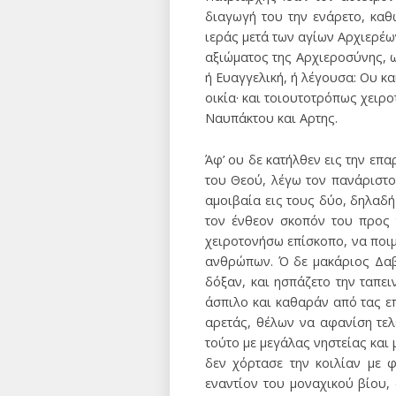
διαγωγή του την ενάρετο, καθ
ιεράς μετά των αγίων Αρχιερέω
αξιώματος της Αρχιεροσύνης, ω
ή Ευαγγελική, ή λέγουσα: Ου κα
οικία· και τοιουτοτρόπως χειρ
Ναυπάκτου και Αρτης.
Άφ’ ου δε κατήλθεν εις την επ
του Θεού, λέγω τον πανάριστο
αμοιβαία εις τους δύο, δηλαδή
τον ένθεον σκοπόν του προς 
χειροτονήσω επίσκοπο, να ποιμ
ανθρώπων. Ό δε μακάριος Δαβί
δόξαν, και ησπάζετο την ταπε
άσπιλο και καθαράν από τας ε
αρετάς, θέλων να αφανίση τελ
τούτο με μεγάλας νηστείας και
δεν χόρτασε την κοιλίαν με 
εναντίον του μοναχικού βίου,