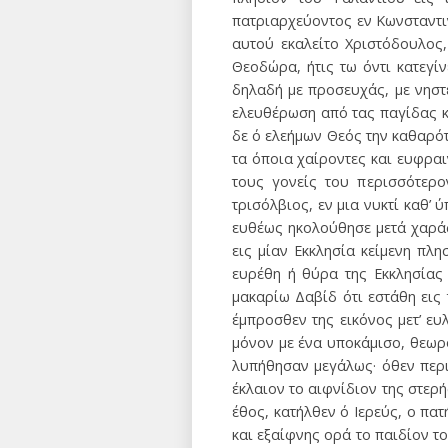
πατριαρχεύοντος εν Κωνσταντιν
αυτού εκαλείτο Χριστόδουλος,
Θεοδώρα, ήτις τω όντι κατεγί
δηλαδή με προσευχάς, με νηστ
ελευθέρωση από τας παγίδας κ
δε ό ελεήμων Θεός την καθαρότ
τα όποια χαίροντες και ευφρα
τους γονείς του περισσότερο
τρισόλβιος, εν μια νυκτί καθ’
ευθέως ηκολούθησε μετά χαράς
εις μίαν Εκκλησία κείμενη πλ
ευρέθη ή θύρα της Εκκλησίας
μακαρίω Δαβίδ ότι εστάθη εις
έμπροσθεν της εικόνος μετ’ ευ
μόνον με ένα υποκάμισο, θεωρο
λυπήθησαν μεγάλως· όθεν περι
έκλαιον το αιφνίδιον της στερή
έθος, κατήλθεν ό Ιερεύς, ο πα
και εξαίφνης ορά το παιδίον 