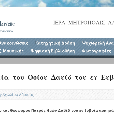
ΙΕΡΑ ΜΗΤΡΟΠΟΛΙΣ Λ
Ανακοινώσεις
Κατηχητική Δράση
Ψυχωφελή Ανα
ζ. Μουσικής
Ψηφιακή Βιβλιοθήκη
Φωτογραφίες
εία του Οσίου Δαυίδ του εν Ευ
Αγ.Αχιλλίου Λάρισας
ου και Θεοφόρου Πατρός Ημών Δαβίδ του εν Ευβοία ασκησ